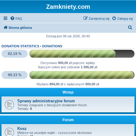
Zamkniety.com
FAQ
Zarejestruj się
Zaloguj się
S
Strona główna
z
Dzisiaj jest 08 sie 2026, 00:40
u
DONATION STATISTICS •
DONATIONS
k
82.19 %
a
Otrzymano
900,00 zł
poprzez wpłaty.
j
Naszym celem jest zebranie
1 095,00 zł
.
99.33 %
Wydano
894,00 zł
z wpłaconych
900,00 zł
.
Wstęp
Sprawy administracyjne forum
Tematy związane z bieżącym działaniem forum
Tematy:
8
Forum
Kosz
Miejsce na usunięte wątki - czyszczone okresowo