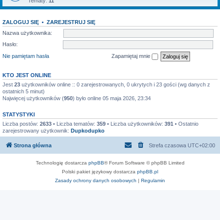
Tematy:
11
ZALOGUJ SIĘ
•
ZAREJESTRUJ SIĘ
Nazwa użytkownika:
Hasło:
Nie pamiętam hasła
Zapamiętaj mnie
KTO JEST ONLINE
Jest
23
użytkowników online :: 0 zarejestrowanych, 0 ukrytych i 23 gości (wg danych z
ostatnich 5 minut)
Najwięcej użytkowników (
950
) było online 05 maja 2026, 23:34
STATYSTYKI
Liczba postów:
2633
• Liczba tematów:
359
• Liczba użytkowników:
391
• Ostatnio
zarejestrowany użytkownik:
Dupkodupko
Strona główna
Strefa czasowa
UTC+02:00
Technologię dostarcza
phpBB
® Forum Software © phpBB Limited
Polski pakiet językowy dostarcza
phpBB.pl
Zasady ochrony danych osobowych
|
Regulamin