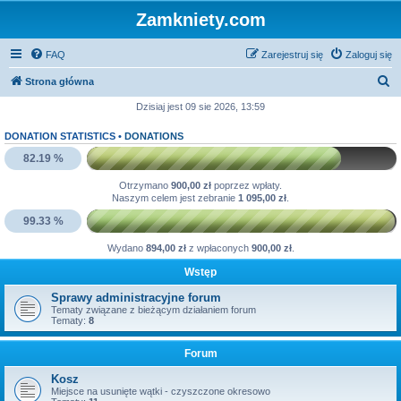
Zamkniety.com
FAQ
Zarejestruj się
Zaloguj się
S
Strona główna
z
Dzisiaj jest 09 sie 2026, 13:59
u
DONATION STATISTICS •
DONATIONS
k
82.19 %
a
Otrzymano
900,00 zł
poprzez wpłaty.
j
Naszym celem jest zebranie
1 095,00 zł
.
99.33 %
Wydano
894,00 zł
z wpłaconych
900,00 zł
.
Wstęp
Sprawy administracyjne forum
Tematy związane z bieżącym działaniem forum
Tematy:
8
Forum
Kosz
Miejsce na usunięte wątki - czyszczone okresowo