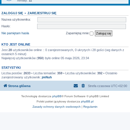
Tematy:
11
ZALOGUJ SIĘ
•
ZAREJESTRUJ SIĘ
Nazwa użytkownika:
Hasło:
Nie pamiętam hasła
Zapamiętaj mnie
KTO JEST ONLINE
Jest
28
użytkowników online :: 0 zarejestrowanych, 0 ukrytych i 28 gości (wg danych z
ostatnich 5 minut)
Najwięcej użytkowników (
950
) było online 05 maja 2026, 23:34
STATYSTYKI
Liczba postów:
2633
• Liczba tematów:
359
• Liczba użytkowników:
392
• Ostatnio
zarejestrowany użytkownik:
jmNuh
Strona główna
Strefa czasowa
UTC+02:00
Technologię dostarcza
phpBB
® Forum Software © phpBB Limited
Polski pakiet językowy dostarcza
phpBB.pl
Zasady ochrony danych osobowych
|
Regulamin