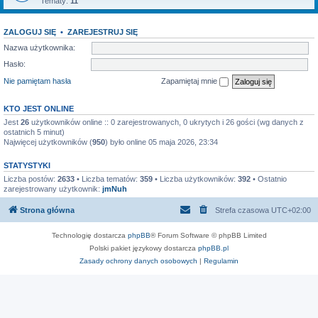
Tematy:
11
ZALOGUJ SIĘ
•
ZAREJESTRUJ SIĘ
Nazwa użytkownika:
Hasło:
Nie pamiętam hasła
Zapamiętaj mnie
KTO JEST ONLINE
Jest
26
użytkowników online :: 0 zarejestrowanych, 0 ukrytych i 26 gości (wg danych z
ostatnich 5 minut)
Najwięcej użytkowników (
950
) było online 05 maja 2026, 23:34
STATYSTYKI
Liczba postów:
2633
• Liczba tematów:
359
• Liczba użytkowników:
392
• Ostatnio
zarejestrowany użytkownik:
jmNuh
Strona główna
Strefa czasowa
UTC+02:00
Technologię dostarcza
phpBB
® Forum Software © phpBB Limited
Polski pakiet językowy dostarcza
phpBB.pl
Zasady ochrony danych osobowych
|
Regulamin