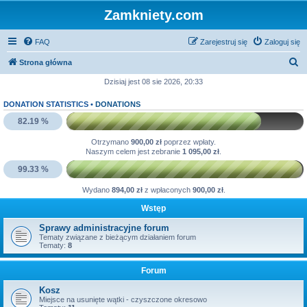
Zamkniety.com
FAQ
Zarejestruj się
Zaloguj się
S
Strona główna
z
Dzisiaj jest 08 sie 2026, 20:33
u
DONATION STATISTICS •
DONATIONS
k
82.19 %
a
Otrzymano
900,00 zł
poprzez wpłaty.
j
Naszym celem jest zebranie
1 095,00 zł
.
99.33 %
Wydano
894,00 zł
z wpłaconych
900,00 zł
.
Wstęp
Sprawy administracyjne forum
Tematy związane z bieżącym działaniem forum
Tematy:
8
Forum
Kosz
Miejsce na usunięte wątki - czyszczone okresowo