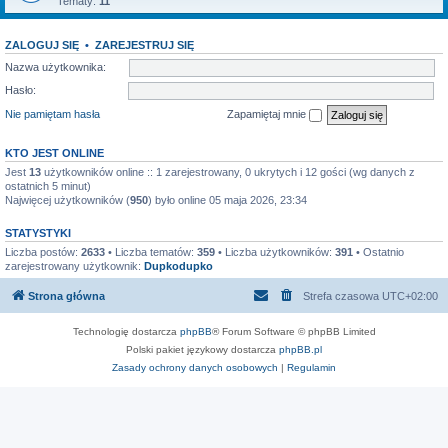
Tematy:
11
ZALOGUJ SIĘ
•
ZAREJESTRUJ SIĘ
Nazwa użytkownika:
Hasło:
Nie pamiętam hasła
Zapamiętaj mnie
KTO JEST ONLINE
Jest
13
użytkowników online :: 1 zarejestrowany, 0 ukrytych i 12 gości (wg danych z
ostatnich 5 minut)
Najwięcej użytkowników (
950
) było online 05 maja 2026, 23:34
STATYSTYKI
Liczba postów:
2633
• Liczba tematów:
359
• Liczba użytkowników:
391
• Ostatnio
zarejestrowany użytkownik:
Dupkodupko
Strona główna
Strefa czasowa
UTC+02:00
Technologię dostarcza
phpBB
® Forum Software © phpBB Limited
Polski pakiet językowy dostarcza
phpBB.pl
Zasady ochrony danych osobowych
|
Regulamin