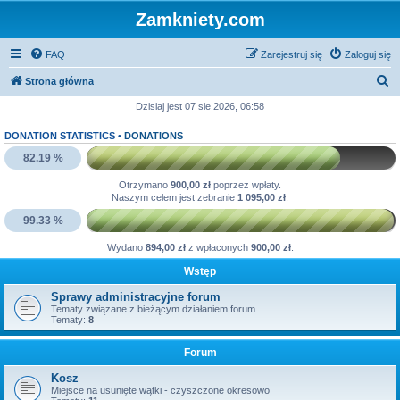
Zamkniety.com
FAQ
Zarejestruj się
Zaloguj się
S
Strona główna
z
Dzisiaj jest 07 sie 2026, 06:58
u
DONATION STATISTICS •
DONATIONS
k
82.19 %
a
Otrzymano
900,00 zł
poprzez wpłaty.
j
Naszym celem jest zebranie
1 095,00 zł
.
99.33 %
Wydano
894,00 zł
z wpłaconych
900,00 zł
.
Wstęp
Sprawy administracyjne forum
Tematy związane z bieżącym działaniem forum
Tematy:
8
Forum
Kosz
Miejsce na usunięte wątki - czyszczone okresowo