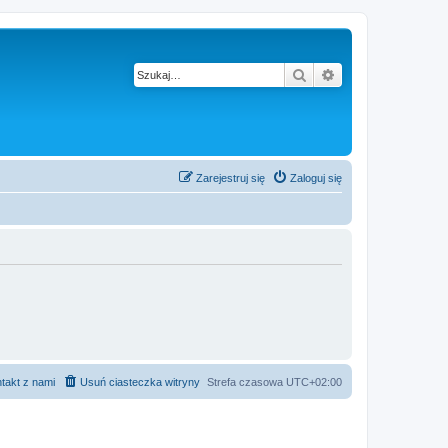
Szukaj
Wyszukiwanie z
Zarejestruj się
Zaloguj się
takt z nami
Usuń ciasteczka witryny
Strefa czasowa
UTC+02:00