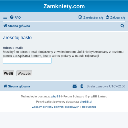
Zamkniety.com
FAQ
Zarejestruj się
Zaloguj się
S
Strona główna
z
Zresetuj hasło
u
k
Adres e-mail:
Musi być to adres e-mail skojarzony z twoim kontem. Jeśli nie był zmieniany z poziomu
a
panelu zarządzania kontem, jest to adres podany w czasie rejestracji.
j
Strona główna
Strefa czasowa
UTC+02:00
Technologię dostarcza
phpBB
® Forum Software © phpBB Limited
Polski pakiet językowy dostarcza
phpBB.pl
Zasady ochrony danych osobowych
|
Regulamin