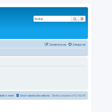
Szukaj
Wyszukiwanie z
Zarejestruj się
Zaloguj się
takt z nami
Usuń ciasteczka witryny
Strefa czasowa
UTC+02:00