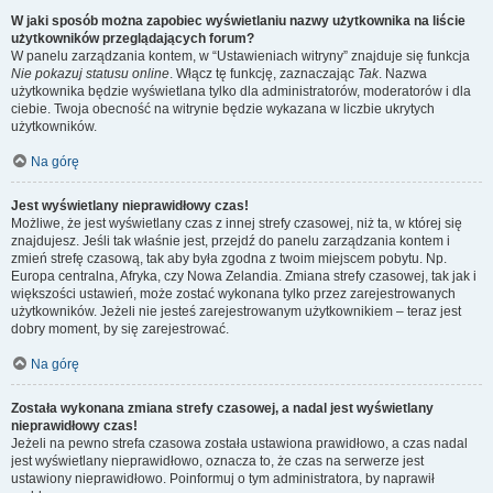
W jaki sposób można zapobiec wyświetlaniu nazwy użytkownika na liście
użytkowników przeglądających forum?
W panelu zarządzania kontem, w “Ustawieniach witryny” znajduje się funkcja
Nie pokazuj statusu online
. Włącz tę funkcję, zaznaczając
Tak
. Nazwa
użytkownika będzie wyświetlana tylko dla administratorów, moderatorów i dla
ciebie. Twoja obecność na witrynie będzie wykazana w liczbie ukrytych
użytkowników.
Na górę
Jest wyświetlany nieprawidłowy czas!
Możliwe, że jest wyświetlany czas z innej strefy czasowej, niż ta, w której się
znajdujesz. Jeśli tak właśnie jest, przejdź do panelu zarządzania kontem i
zmień strefę czasową, tak aby była zgodna z twoim miejscem pobytu. Np.
Europa centralna, Afryka, czy Nowa Zelandia. Zmiana strefy czasowej, tak jak i
większości ustawień, może zostać wykonana tylko przez zarejestrowanych
użytkowników. Jeżeli nie jesteś zarejestrowanym użytkownikiem – teraz jest
dobry moment, by się zarejestrować.
Na górę
Została wykonana zmiana strefy czasowej, a nadal jest wyświetlany
nieprawidłowy czas!
Jeżeli na pewno strefa czasowa została ustawiona prawidłowo, a czas nadal
jest wyświetlany nieprawidłowo, oznacza to, że czas na serwerze jest
ustawiony nieprawidłowo. Poinformuj o tym administratora, by naprawił