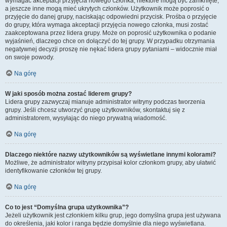
wymagać akceptacji przyjęcia nowego członka, niektóre mogą być zamknięte,
a jeszcze inne mogą mieć ukrytych członków. Użytkownik może poprosić o
przyjęcie do danej grupy, naciskając odpowiedni przycisk. Prośba o przyjęcie
do grupy, która wymaga akceptacji przyjęcia nowego członka, musi zostać
zaakceptowana przez lidera grupy. Może on poprosić użytkownika o podanie
wyjaśnień, dlaczego chce on dołączyć do tej grupy. W przypadku otrzymania
negatywnej decyzji proszę nie nękać lidera grupy pytaniami – widocznie miał
on swoje powody.
Na górę
W jaki sposób można zostać liderem grupy?
Lidera grupy zazwyczaj mianuje administrator witryny podczas tworzenia
grupy. Jeśli chcesz utworzyć grupę użytkowników, skontaktuj się z
administratorem, wysyłając do niego prywatną wiadomość.
Na górę
Dlaczego niektóre nazwy użytkowników są wyświetlane innymi kolorami?
Możliwe, że administrator witryny przypisał kolor członkom grupy, aby ułatwić
identyfikowanie członków tej grupy.
Na górę
Co to jest “Domyślna grupa użytkownika”?
Jeżeli użytkownik jest członkiem kilku grup, jego domyślna grupa jest używana
do określenia, jaki kolor i ranga będzie domyślnie dla niego wyświetlana.