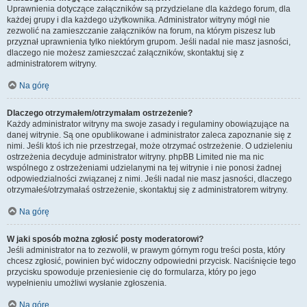
Uprawnienia dotyczące załączników są przydzielane dla każdego forum, dla
każdej grupy i dla każdego użytkownika. Administrator witryny mógł nie
zezwolić na zamieszczanie załączników na forum, na którym piszesz lub
przyznał uprawnienia tylko niektórym grupom. Jeśli nadal nie masz jasności,
dlaczego nie możesz zamieszczać załączników, skontaktuj się z
administratorem witryny.
Na górę
Dlaczego otrzymałem/otrzymałam ostrzeżenie?
Każdy administrator witryny ma swoje zasady i regulaminy obowiązujące na
danej witrynie. Są one opublikowane i administrator zaleca zapoznanie się z
nimi. Jeśli ktoś ich nie przestrzegał, może otrzymać ostrzeżenie. O udzieleniu
ostrzeżenia decyduje administrator witryny. phpBB Limited nie ma nic
wspólnego z ostrzeżeniami udzielanymi na tej witrynie i nie ponosi żadnej
odpowiedzialności związanej z nimi. Jeśli nadal nie masz jasności, dlaczego
otrzymałeś/otrzymałaś ostrzeżenie, skontaktuj się z administratorem witryny.
Na górę
W jaki sposób można zgłosić posty moderatorowi?
Jeśli administrator na to zezwolił, w prawym górnym rogu treści posta, który
chcesz zgłosić, powinien być widoczny odpowiedni przycisk. Naciśnięcie tego
przycisku spowoduje przeniesienie cię do formularza, który po jego
wypełnieniu umożliwi wysłanie zgłoszenia.
Na górę