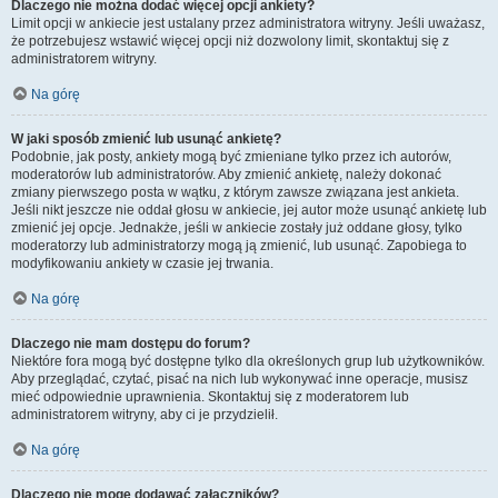
Dlaczego nie można dodać więcej opcji ankiety?
Limit opcji w ankiecie jest ustalany przez administratora witryny. Jeśli uważasz,
że potrzebujesz wstawić więcej opcji niż dozwolony limit, skontaktuj się z
administratorem witryny.
Na górę
W jaki sposób zmienić lub usunąć ankietę?
Podobnie, jak posty, ankiety mogą być zmieniane tylko przez ich autorów,
moderatorów lub administratorów. Aby zmienić ankietę, należy dokonać
zmiany pierwszego posta w wątku, z którym zawsze związana jest ankieta.
Jeśli nikt jeszcze nie oddał głosu w ankiecie, jej autor może usunąć ankietę lub
zmienić jej opcje. Jednakże, jeśli w ankiecie zostały już oddane głosy, tylko
moderatorzy lub administratorzy mogą ją zmienić, lub usunąć. Zapobiega to
modyfikowaniu ankiety w czasie jej trwania.
Na górę
Dlaczego nie mam dostępu do forum?
Niektóre fora mogą być dostępne tylko dla określonych grup lub użytkowników.
Aby przeglądać, czytać, pisać na nich lub wykonywać inne operacje, musisz
mieć odpowiednie uprawnienia. Skontaktuj się z moderatorem lub
administratorem witryny, aby ci je przydzielił.
Na górę
Dlaczego nie mogę dodawać załączników?