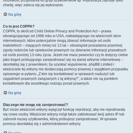
możliwość przypisania do grup użytkowników itp. Rejestracja zajmuje tylko
chwilę, więc zaleca się jej wykonanie.
Na górę
Co to jest COPPA?
COPPA, to skrót od Child Online Privacy and Protection Act – prawa
obowiązującego od 1998 roku w USA, nakładającego na właścicieli stron
internetowych, które potencjalnie mogą zbierać informacje od osób
małoletnich – mających mniej niż 13 lat – obowiązek posiadania pisemnej
zgody rodziców lub opiekunów prawnych na zbieranie informacji prywatnych
od osób poniżej 13 roku życia. Jeżeli nie masz pewności czy to dotyczy ciebie
jako kogoś próbującego zarejestrować się na danej witrynie internetowej –
skontaktuj się z prawnikiem, by uzyskać wyjaśnienie. phpBB Limited i
właściciele tej witryny nie dostarczają pomocy prawnej z wyjątkiem przypadku
opisanego w pytaniu „Z kim się kontaktować w sprawach nadużyć lub
zagadnień prawnych związanych z tą witryną?”, a także nie są punktem
kontaktowym dla wszelkiego rodzaju porad prawnych.
Na górę
Dlaczego nie mogę się zarejestrować?
Być może właściciel witryny wyłączył funkcję rejestracji, aby nie rejestrowały
się nowe osoby. Właściciel witryny mógł także zablokować twój adres IP lub
zabronił nazwy użytkownika, którą próbujesz zarejestrować. W sprawie
pomocy skontaktuj się z administratorem witryny.