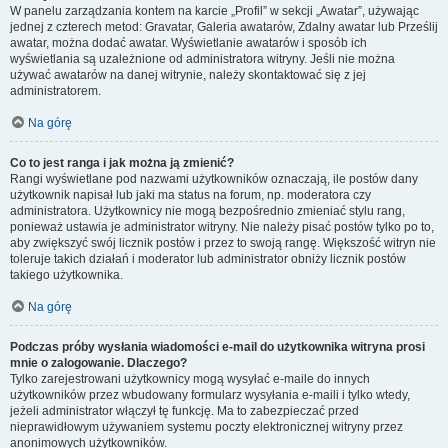
W panelu zarządzania kontem na karcie „Profil” w sekcji „Awatar”, używając
jednej z czterech metod: Gravatar, Galeria awatarów, Zdalny awatar lub Prześlij
awatar, można dodać awatar. Wyświetlanie awatarów i sposób ich
wyświetlania są uzależnione od administratora witryny. Jeśli nie można
używać awatarów na danej witrynie, należy skontaktować się z jej
administratorem.
Na górę
Co to jest ranga i jak można ją zmienić?
Rangi wyświetlane pod nazwami użytkowników oznaczają, ile postów dany
użytkownik napisał lub jaki ma status na forum, np. moderatora czy
administratora. Użytkownicy nie mogą bezpośrednio zmieniać stylu rang,
ponieważ ustawia je administrator witryny. Nie należy pisać postów tylko po to,
aby zwiększyć swój licznik postów i przez to swoją rangę. Większość witryn nie
toleruje takich działań i moderator lub administrator obniży licznik postów
takiego użytkownika.
Na górę
Podczas próby wysłania wiadomości e-mail do użytkownika witryna prosi
mnie o zalogowanie. Dlaczego?
Tylko zarejestrowani użytkownicy mogą wysyłać e-maile do innych
użytkowników przez wbudowany formularz wysyłania e-maili i tylko wtedy,
jeżeli administrator włączył tę funkcję. Ma to zabezpieczać przed
nieprawidłowym używaniem systemu poczty elektronicznej witryny przez
anonimowych użytkowników.