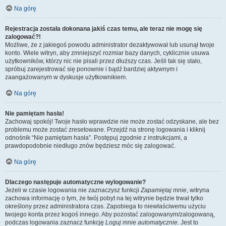
Na górę
Rejestracja została dokonana jakiś czas temu, ale teraz nie mogę się
zalogować?!
Możliwe, że z jakiegoś powodu administrator dezaktywował lub usunął twoje
konto. Wiele witryn, aby zmniejszyć rozmiar bazy danych, cyklicznie usuwa
użytkowników, którzy nic nie pisali przez dłuższy czas. Jeśli tak się stało,
spróbuj zarejestrować się ponownie i bądź bardziej aktywnym i
zaangażowanym w dyskusje użytkownikiem.
Na górę
Nie pamiętam hasła!
Zachowaj spokój! Twoje hasło wprawdzie nie może zostać odzyskane, ale bez
problemu może zostać zresetowane. Przejdź na stronę logowania i kliknij
odnośnik “Nie pamiętam hasła”. Postępuj zgodnie z instrukcjami, a
prawdopodobnie niedługo znów będziesz móc się zalogować.
Na górę
Dlaczego następuje automatyczne wylogowanie?
Jeżeli w czasie logowania nie zaznaczysz funkcji
Zapamiętaj mnie
, witryna
zachowa informację o tym, że twój pobyt na tej witrynie będzie trwał tylko
określony przez administratora czas. Zapobiega to niewłaściwemu użyciu
twojego konta przez kogoś innego. Aby pozostać zalogowanym/zalogowaną,
podczas logowania zaznacz funkcję
Loguj mnie automatycznie
. Jest to