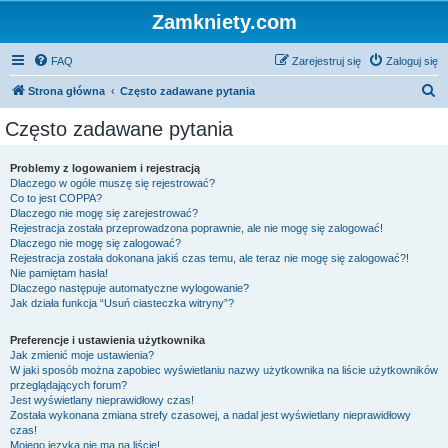
Zamkniety.com
FAQ
Zarejestruj się
Zaloguj się
S
Strona główna
Często zadawane pytania
z
Często zadawane pytania
u
k
Problemy z logowaniem i rejestracją
Dlaczego w ogóle muszę się rejestrować?
a
Co to jest COPPA?
j
Dlaczego nie mogę się zarejestrować?
Rejestracja została przeprowadzona poprawnie, ale nie mogę się zalogować!
Dlaczego nie mogę się zalogować?
Rejestracja została dokonana jakiś czas temu, ale teraz nie mogę się zalogować?!
Nie pamiętam hasła!
Dlaczego następuje automatyczne wylogowanie?
Jak działa funkcja “Usuń ciasteczka witryny”?
Preferencje i ustawienia użytkownika
Jak zmienić moje ustawienia?
W jaki sposób można zapobiec wyświetlaniu nazwy użytkownika na liście użytkowników
przeglądających forum?
Jest wyświetlany nieprawidłowy czas!
Została wykonana zmiana strefy czasowej, a nadal jest wyświetlany nieprawidłowy
czas!
Mojego języka nie ma na liście!