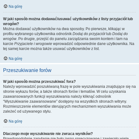
Na górę
W jaki sposób można dodawać/usuwać użytkowników z listy przyjaciół lub
wrogów?
Można dodawać użytkowników na dwa sposoby. Po pierwsze, klikając w
profilu wybranego użytkownika odnośnik
Dodaj do przyjaciół
lub
Dodaj do
wrogów
. Po drugie, przejść do panelu zarządzania swoim kontem i tam na
karcie
Przyjaciele i wrogowie
wprowadzić odpowiednie dane użytkownika. Na
tej samej karcie można także usuwać użytkowników z list.
Na górę
Przeszukiwanie forów
W jaki sposób można przeszukiwać fora?
Należy wprowadzić poszukiwaną frazę w pole wyszukiwania znajdujące się na
stronie wykazu forów, a także stronach forów i tematów. W celu uzyskania
zaawansowanych funkcji wyszukiwania należy kliknąć odnośnik
“Wyszukiwanie zaawansowane” dostępny na wszystkich stronach witryny.
Rozmieszczenie elementów sterujących mechanizmem wyszukiwania może
zależeć od używanego stylu.
Na górę
Dlaczego moje wyszukiwanie nie zwraca wyników?
Prawdopodobnie zapytanie nie było jasno sprecyzowane i zawierało wiele