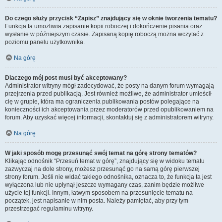
Do czego służy przycisk “Zapisz” znajdujący się w oknie tworzenia tematu?
Funkcja ta umożliwia zapisanie kopii roboczej i dokończenie pisania oraz
wysłanie w późniejszym czasie. Zapisaną kopię roboczą można wczytać z
poziomu panelu użytkownika.
Na górę
Dlaczego mój post musi być akceptowany?
Administrator witryny mógł zadecydować, że posty na danym forum wymagają
przejrzenia przed publikacją. Jest również możliwe, że administrator umieścił
cię w grupie, która ma ograniczenia publikowania postów polegające na
konieczności ich akceptowania przez moderatorów przed opublikowaniem na
forum. Aby uzyskać więcej informacji, skontaktuj się z administratorem witryny.
Na górę
W jaki sposób mogę przesunąć swój temat na górę strony tematów?
Klikając odnośnik “Przesuń temat w górę”, znajdujący się w widoku tematu
zazwyczaj na dole strony, możesz przesunąć go na samą górę pierwszej
strony forum. Jeśli nie widać takiego odnośnika, oznacza to, że funkcja ta jest
wyłączona lub nie upłynął jeszcze wymagany czas, zanim będzie możliwe
użycie tej funkcji. Innym, łatwym sposobem na przesunięcie tematu na
początek, jest napisanie w nim posta. Należy pamiętać, aby przy tym
przestrzegać regulaminu witryny.