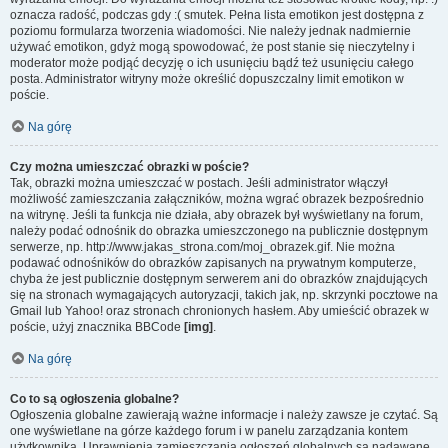
oznacza radość, podczas gdy :( smutek. Pełna lista emotikon jest dostępna z
poziomu formularza tworzenia wiadomości. Nie należy jednak nadmiernie
używać emotikon, gdyż mogą spowodować, że post stanie się nieczytelny i
moderator może podjąć decyzję o ich usunięciu bądź też usunięciu całego
posta. Administrator witryny może określić dopuszczalny limit emotikon w
poście.
Na górę
Czy można umieszczać obrazki w poście?
Tak, obrazki można umieszczać w postach. Jeśli administrator włączył
możliwość zamieszczania załączników, można wgrać obrazek bezpośrednio
na witrynę. Jeśli ta funkcja nie działa, aby obrazek był wyświetlany na forum,
należy podać odnośnik do obrazka umieszczonego na publicznie dostępnym
serwerze, np. http://www.jakas_strona.com/moj_obrazek.gif. Nie można
podawać odnośników do obrazków zapisanych na prywatnym komputerze,
chyba że jest publicznie dostępnym serwerem ani do obrazków znajdujących
się na stronach wymagających autoryzacji, takich jak, np. skrzynki pocztowe na
Gmail lub Yahoo! oraz stronach chronionych hasłem. Aby umieścić obrazek w
poście, użyj znacznika BBCode
[img]
.
Na górę
Co to są ogłoszenia globalne?
Ogłoszenia globalne zawierają ważne informacje i należy zawsze je czytać. Są
one wyświetlane na górze każdego forum i w panelu zarządzania kontem
użytkownika. Uprawnienia zamieszczania ogłoszeń globalnych są nadawane