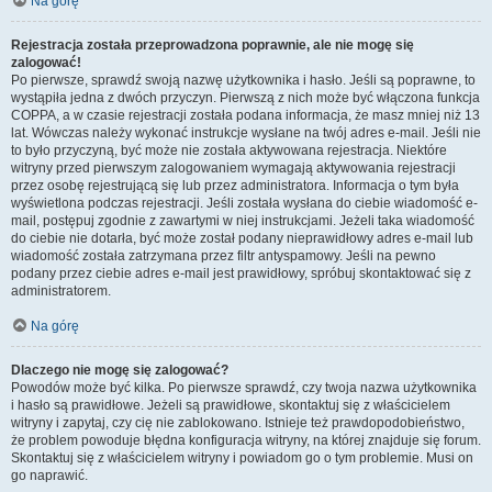
Na górę
Rejestracja została przeprowadzona poprawnie, ale nie mogę się
zalogować!
Po pierwsze, sprawdź swoją nazwę użytkownika i hasło. Jeśli są poprawne, to
wystąpiła jedna z dwóch przyczyn. Pierwszą z nich może być włączona funkcja
COPPA, a w czasie rejestracji została podana informacja, że masz mniej niż 13
lat. Wówczas należy wykonać instrukcje wysłane na twój adres e-mail. Jeśli nie
to było przyczyną, być może nie została aktywowana rejestracja. Niektóre
witryny przed pierwszym zalogowaniem wymagają aktywowania rejestracji
przez osobę rejestrującą się lub przez administratora. Informacja o tym była
wyświetlona podczas rejestracji. Jeśli została wysłana do ciebie wiadomość e-
mail, postępuj zgodnie z zawartymi w niej instrukcjami. Jeżeli taka wiadomość
do ciebie nie dotarła, być może został podany nieprawidłowy adres e-mail lub
wiadomość została zatrzymana przez filtr antyspamowy. Jeśli na pewno
podany przez ciebie adres e-mail jest prawidłowy, spróbuj skontaktować się z
administratorem.
Na górę
Dlaczego nie mogę się zalogować?
Powodów może być kilka. Po pierwsze sprawdź, czy twoja nazwa użytkownika
i hasło są prawidłowe. Jeżeli są prawidłowe, skontaktuj się z właścicielem
witryny i zapytaj, czy cię nie zablokowano. Istnieje też prawdopodobieństwo,
że problem powoduje błędna konfiguracja witryny, na której znajduje się forum.
Skontaktuj się z właścicielem witryny i powiadom go o tym problemie. Musi on
go naprawić.