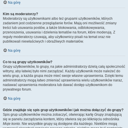
Na górę
Kim są moderatorzy?
Moderatorzy są użytkownikami albo też grupami użytkowników, których
zadaniem jest codzienne przeglądanie forów. Mają oni możliwość zmiany
treści lub usuwania postów, a także blokowania, odblokowywania,
przenoszenia, usuwania i dzielenia tematów na forum, które moderują. Z
reguły moderatorzy czuwają, aby użytkownicy pisali na temat oraz nie
publikowali niewłaściwych i obraźliwych materiałów.
Na górę
Co to są grupy użytkowników?
Grupy użytkowników, to grupy, na jakie administratorzy dzielą całą społeczność
witryny, aby łatwiej było nimi zarządzać. Każdy użytkownik może należeć do
wielu grup, a każda grupa może mieć swoje własne uprawnienia. Dzięki temu
administratorzy mogą łatwo zmieniać uprawnienia wielu użytkowników naraz,
nadawać uprawnienia moderatora lub dawać dostęp użytkownikom do
prywatnego forum.
Na górę
Gdzie znajduje się spis grup użytkowników i jak można dołączyć do grupy?
Spis grup użytkowników można zobaczyć, otwierając kartę
Grupy
znajdującą
się w panelu zarządzania kontem, który otwiera się po kliknięciu odnośnika
Moje konto
. Nie wszystkie grupy są dostępne dla każdego. Niektóre mogą