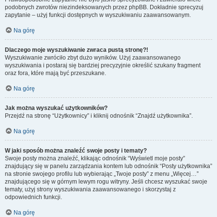
podobnych zwrotów niezindeksowanych przez phpBB. Dokładnie sprecyzuj
zapytanie – użyj funkcji dostępnych w wyszukiwaniu zaawansowanym.
Na górę
Dlaczego moje wyszukiwanie zwraca pustą stronę?!
Wyszukiwanie zwróciło zbyt dużo wyników. Użyj zaawansowanego
wyszukiwania i postaraj się bardziej precyzyjnie określić szukany fragment
oraz fora, które mają być przeszukane.
Na górę
Jak można wyszukać użytkowników?
Przejdź na stronę “Użytkownicy” i kliknij odnośnik “Znajdź użytkownika”.
Na górę
W jaki sposób można znaleźć swoje posty i tematy?
Swoje posty można znaleźć, klikając odnośnik “Wyświetl moje posty”
znajdujący się w panelu zarządzania kontem lub odnośnik “Posty użytkownika”
na stronie swojego profilu lub wybierając „Twoje posty” z menu „Więcej…”
znajdującego się w górnym lewym rogu witryny. Jeśli chcesz wyszukać swoje
tematy, użyj strony wyszukiwania zaawansowanego i skorzystaj z
odpowiednich funkcji.
Na górę