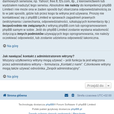
darmowych serwisów, np. Yahoo!, free.fr, f2s.com, itp., z kierownictwem lub
wydziałem nadużyć tego serwisu. Absolutnie
nie należy
do kompetencji phpBB
Limited i nie może ona w żaden sposób być obarczana odpowiedzialnością za
to w jaki sposób, gdzie lub przez kogo ta witryna jest używana. Proszę nie
kontaktować się z phpBB Limited w sprawach zagadnień prawnych
(wstrzymania i zaniechania, odpowiedzialności, szkalujących komentarzy itp.)
bezpośrednio nie związanych
z witryną phpBB.com lub oprogramowaniem
phpBB samym w sobie. Jeśli do phpBB Limited zostanie wysłana wiadomość
dotycząca
innych podmiotów
używających tego oprogramowania, nie należy
oczekiwać odpowiedzi, lub zostanie udzielona odpowiedź lakoniczna.
Na górę
Jak nawiązać kontakt z administratorem witryny?
Wszyscy użytkownicy witryny mogą używać – jeśli funkcja ta jest włączona
przez administratora witryny – formularza „Kontakt z nami”. Członkowie witryny
mogą także używać odnośnika „Zespół administracyjny”.
Na górę
Przejdź do
Strona główna
Strefa czasowa
UTC+02:00
Technologię dostarcza
phpBB
® Forum Software © phpBB Limited
Polski pakiet językowy dostarcza
phpBB.pl
Zasady ochrony danych osobowych
|
Regulamin