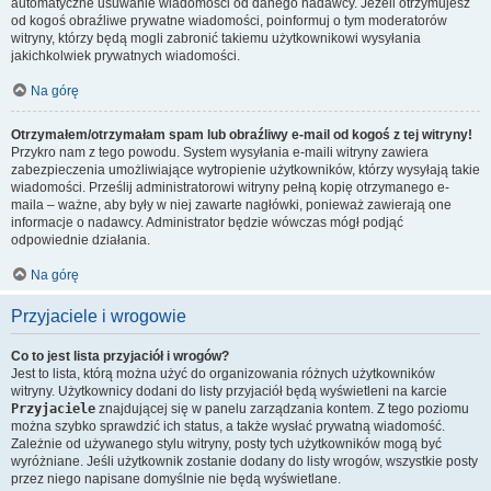
automatyczne usuwanie wiadomości od danego nadawcy. Jeżeli otrzymujesz
od kogoś obraźliwe prywatne wiadomości, poinformuj o tym moderatorów
witryny, którzy będą mogli zabronić takiemu użytkownikowi wysyłania
jakichkolwiek prywatnych wiadomości.
Na górę
Otrzymałem/otrzymałam spam lub obraźliwy e-mail od kogoś z tej witryny!
Przykro nam z tego powodu. System wysyłania e-maili witryny zawiera
zabezpieczenia umożliwiające wytropienie użytkowników, którzy wysyłają takie
wiadomości. Prześlij administratorowi witryny pełną kopię otrzymanego e-
maila – ważne, aby były w niej zawarte nagłówki, ponieważ zawierają one
informacje o nadawcy. Administrator będzie wówczas mógł podjąć
odpowiednie działania.
Na górę
Przyjaciele i wrogowie
Co to jest lista przyjaciół i wrogów?
Jest to lista, którą można użyć do organizowania różnych użytkowników
witryny. Użytkownicy dodani do listy przyjaciół będą wyświetleni na karcie
Przyjaciele
znajdującej się w panelu zarządzania kontem. Z tego poziomu
można szybko sprawdzić ich status, a także wysłać prywatną wiadomość.
Zależnie od używanego stylu witryny, posty tych użytkowników mogą być
wyróżniane. Jeśli użytkownik zostanie dodany do listy wrogów, wszystkie posty
przez niego napisane domyślnie nie będą wyświetlane.