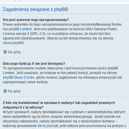
Zagadnienia związane z phpBB
Kto jest autorem tego oprogramowania?
Prawa autorskie do tego oprogramowania w jego niezmodyfikowanej formie,
ma
phpBB Limited
. Jest ono publikowane na licencji GNU General Public
License wersja 2 (GPL-2.0), co w praktyce oznacza, że może być bez
ograniczeń dystrybuowane. Więcej na ten temat dowiesz się na stronie
About phpBB
.
Na górę
Dlaczego funkcja X nie jest dostępna?
To oprogramowanie zostało stworzone i jest licencjonowane przez phpBB
Limited. Jeśli uważasz, że brakuje w nim jakiejś funkcji, przejdź na stronę
phpBB Ideas Centre
, gdzie możesz zagłosować na istniejące propozycje lub
zaproponować nowe funkcje.
Na górę
Z kim się kontaktować w sprawach nadużyć lub zagadnień prawnych
związanych z tą witryną?
W tych sprawach, należy skontaktować się z jednym z administratorów, których
dane wyświetlone są na liście zespołu administracyjnego. Jeżeli jednak nie
otrzymasz odpowiedzi, należy skontaktować się z właścicielem domeny –
wykonaj sprawdzenie
kto to jest
lub, jeśli witryna jest uruchomiona na jednym z