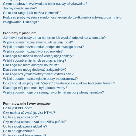
Czym są obrazki wyświetlane obok nazwy użytkownika?
Jak wyświetlić awatar?
Co to jest ranga i jak można ją zmienić?
Podczas próby wysłania wiadomości e-mail do użytkownika witryna prosi mnie o
zalogowanie. Dlaczego?
Problemy z pisaniem
Jak utworzyć nowy temat na forum lub wysłać odpowiedź w temacie?
W jaki sposób można zmienić lub usunąć post?
W jaki sposób można dodać podpis do swojego posta?
W jaki sposób można utworzyć ankietę?
Dlaczego nie można dodać więcej opcji ankiety?
W jaki sposób zmienić lub usunąć ankietę?
Dlaczego nie mam dostępu do forum?
Dlaczego nie mogę dodawać załączników?
Dlaczego otrzymałem/otrzymałam ostrzeżenie?
W jaki sposób można zgłosić posty moderatorowi?
Do czego służy przycisk “Zapisz” znajdujący się w oknie tworzenia tematu?
Dlaczego mój post musi być akceptowany?
W jaki sposób mogę przesunąć swój temat na górę strony tematów?
Formatowanie i typy tematów
Co to jest BBCode?
Czy można używać języka HTML?
Co to są są emotikony?
Czy można umieszczać obrazki w poście?
Co to są ogłoszenia globalne?
Co to są ogłoszenia?
Co to są przyklejone tematy?