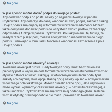
Na górę
W jaki sposób można dodać podpis do swojego posta?
Aby dodawać podpis do posta, należy go najpierw utworzyć w panelu
użytkownika. Aby dołączyć do danej wiadomości swój podpis, zaznacz funkcję
Dołącz podpis
znajdującą się w formularzu tworzenia wiadomości. Możesz
także domyślnie dodawać podpis do wszystkich swoich postów, zaznaczając
odpowiednią funkcję w panelu użytkownika. Po uaktywnieniu tej funkcji, za
każdym razem pisząc post, możesz zdecydować o niedodawaniu do niego
podpisu, usuwając w formularzu tworzenia wiadomości zaznaczenie z pola
Dołącz podpis
.
Na górę
W jaki sposób można utworzyć ankietę?
Tworzenie ankiet jest proste. Kiedy tworzysz nowy temat bądź zmieniasz
pierwszy post w wątku, na dole formularza tworzenia tematu będziesz widzieć
etykietę “Utwórz ankietę”. Kliknij ją i w otworzonym formularzu podaj tytuł
ankiety i co najmniej dwie opcje. Każdą opcję należy wpisać w nowym wierszu
widocznego pola tekstowego. Możesz określić liczbę opcji, jakie użytkownik
może wybrać, wyznaczyć czas trwania ankiety (0 – bez limitu czasowego), a
także umożliwić użytkownikom zmianę wcześniej oddanego głosu. Jeśli nie
widzisz etykiety, prawdopodobnie nie masz uprawnień do tworzenia ankiet.
Na górę