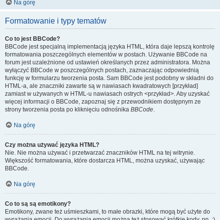
Na górę
Formatowanie i typy tematów
Co to jest BBCode?
BBCode jest specjalną implementacją języka HTML, która daje lepszą kontrolę
formatowania poszczególnych elementów w postach. Używanie BBCode na
forum jest uzależnione od ustawień określanych przez administratora. Można
wyłączyć BBCode w poszczególnych postach, zaznaczając odpowiednią
funkcję w formularzu tworzenia posta. Sam BBCode jest podobny w składni do
HTML-a, ale znaczniki zawarte są w nawiasach kwadratowych [przykład]
zamiast w używanych w HTML-u nawiasach ostrych <przykład>. Aby uzyskać
więcej informacji o BBCode, zapoznaj się z przewodnikiem dostępnym ze
strony tworzenia posta po kliknięciu odnośnika
BBCode
.
Na górę
Czy można używać języka HTML?
Nie. Nie można używać i przetwarzać znaczników HTML na tej witrynie.
Większość formatowania, które dostarcza HTML, można uzyskać, używając
BBCode.
Na górę
Co to są są emotikony?
Emotikony, zwane też uśmieszkami, to małe obrazki, które mogą być użyte do
wyrażania emocji. Do wyrażania emocji można też stosować krótkie kody, np. :)