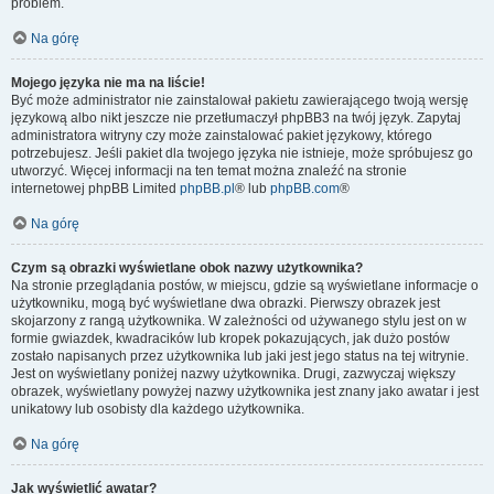
problem.
Na górę
Mojego języka nie ma na liście!
Być może administrator nie zainstalował pakietu zawierającego twoją wersję
językową albo nikt jeszcze nie przetłumaczył phpBB3 na twój język. Zapytaj
administratora witryny czy może zainstalować pakiet językowy, którego
potrzebujesz. Jeśli pakiet dla twojego języka nie istnieje, może spróbujesz go
utworzyć. Więcej informacji na ten temat można znaleźć na stronie
internetowej phpBB Limited
phpBB.pl
® lub
phpBB.com
®
Na górę
Czym są obrazki wyświetlane obok nazwy użytkownika?
Na stronie przeglądania postów, w miejscu, gdzie są wyświetlane informacje o
użytkowniku, mogą być wyświetlane dwa obrazki. Pierwszy obrazek jest
skojarzony z rangą użytkownika. W zależności od używanego stylu jest on w
formie gwiazdek, kwadracików lub kropek pokazujących, jak dużo postów
zostało napisanych przez użytkownika lub jaki jest jego status na tej witrynie.
Jest on wyświetlany poniżej nazwy użytkownika. Drugi, zazwyczaj większy
obrazek, wyświetlany powyżej nazwy użytkownika jest znany jako awatar i jest
unikatowy lub osobisty dla każdego użytkownika.
Na górę
Jak wyświetlić awatar?