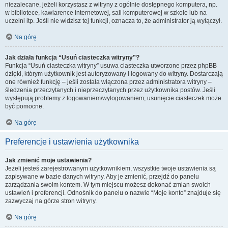
niezalecane, jeżeli korzystasz z witryny z ogólnie dostępnego komputera, np.
w bibliotece, kawiarence internetowej, sali komputerowej w szkole lub na
uczelni itp. Jeśli nie widzisz tej funkcji, oznacza to, że administrator ją wyłączył.
Na górę
Jak działa funkcja “Usuń ciasteczka witryny”?
Funkcja “Usuń ciasteczka witryny” usuwa ciasteczka utworzone przez phpBB
dzięki, którym użytkownik jest autoryzowany i logowany do witryny. Dostarczają
one również funkcję – jeśli została włączona przez administratora witryny –
śledzenia przeczytanych i nieprzeczytanych przez użytkownika postów. Jeśli
występują problemy z logowaniem/wylogowaniem, usunięcie ciasteczek może
być pomocne.
Na górę
Preferencje i ustawienia użytkownika
Jak zmienić moje ustawienia?
Jeżeli jesteś zarejestrowanym użytkownikiem, wszystkie twoje ustawienia są
zapisywane w bazie danych witryny. Aby je zmienić, przejdź do panelu
zarządzania swoim kontem. W tym miejscu możesz dokonać zmian swoich
ustawień i preferencji. Odnośnik do panelu o nazwie “Moje konto” znajduje się
zazwyczaj na górze stron witryny.
Na górę