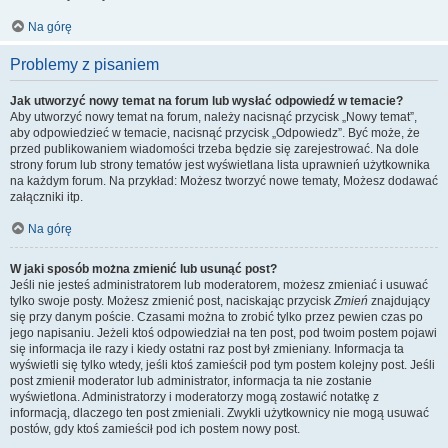
Na górę
Problemy z pisaniem
Jak utworzyć nowy temat na forum lub wysłać odpowiedź w temacie?
Aby utworzyć nowy temat na forum, należy nacisnąć przycisk „Nowy temat”,
aby odpowiedzieć w temacie, nacisnąć przycisk „Odpowiedz”. Być może, że
przed publikowaniem wiadomości trzeba będzie się zarejestrować. Na dole
strony forum lub strony tematów jest wyświetlana lista uprawnień użytkownika
na każdym forum. Na przykład: Możesz tworzyć nowe tematy, Możesz dodawać
załączniki itp.
Na górę
W jaki sposób można zmienić lub usunąć post?
Jeśli nie jesteś administratorem lub moderatorem, możesz zmieniać i usuwać
tylko swoje posty. Możesz zmienić post, naciskając przycisk
Zmień
znajdujący
się przy danym poście. Czasami można to zrobić tylko przez pewien czas po
jego napisaniu. Jeżeli ktoś odpowiedział na ten post, pod twoim postem pojawi
się informacja ile razy i kiedy ostatni raz post był zmieniany. Informacja ta
wyświetli się tylko wtedy, jeśli ktoś zamieścił pod tym postem kolejny post. Jeśli
post zmienił moderator lub administrator, informacja ta nie zostanie
wyświetlona. Administratorzy i moderatorzy mogą zostawić notatkę z
informacją, dlaczego ten post zmieniali. Zwykli użytkownicy nie mogą usuwać
postów, gdy ktoś zamieścił pod ich postem nowy post.