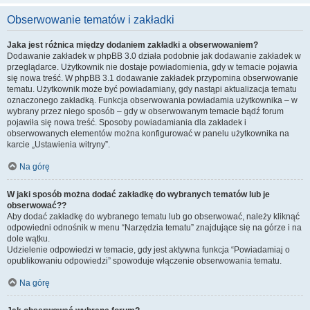
Obserwowanie tematów i zakładki
Jaka jest różnica między dodaniem zakładki a obserwowaniem?
Dodawanie zakładek w phpBB 3.0 działa podobnie jak dodawanie zakładek w
przeglądarce. Użytkownik nie dostaje powiadomienia, gdy w temacie pojawia
się nowa treść. W phpBB 3.1 dodawanie zakładek przypomina obserwowanie
tematu. Użytkownik może być powiadamiany, gdy nastąpi aktualizacja tematu
oznaczonego zakładką. Funkcja obserwowania powiadamia użytkownika – w
wybrany przez niego sposób – gdy w obserwowanym temacie bądź forum
pojawiła się nowa treść. Sposoby powiadamiania dla zakładek i
obserwowanych elementów można konfigurować w panelu użytkownika na
karcie „Ustawienia witryny”.
Na górę
W jaki sposób można dodać zakładkę do wybranych tematów lub je
obserwować??
Aby dodać zakładkę do wybranego tematu lub go obserwować, należy kliknąć
odpowiedni odnośnik w menu “Narzędzia tematu” znajdujące się na górze i na
dole wątku.
Udzielenie odpowiedzi w temacie, gdy jest aktywna funkcja “Powiadamiaj o
opublikowaniu odpowiedzi” spowoduje włączenie obserwowania tematu.
Na górę