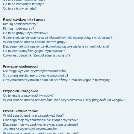
Co to są zamknięte tematy?
Co to są ikony tematu?
Rangi użytkownika i grupy
Kim są administratorzy?
Kim są moderatorzy?
Co to są grupy użytkowników?
Gdzie znajduje się spis grup użytkowników i jak można dołączyć do grupy?
W jaki sposób można zostać liderem grupy?
Dlaczego niektóre nazwy użytkowników są wyświetlane innymi kolorami?
Co to jest “Domyślna grupa użytkownika”?
Czym jest odnośnik “Zespół administracyjny”?
Prywatne wiadomości
Nie mogę wysyłać prywatnych wiadomości!
Otrzymuję niechciane prywatne wiadomości!
Otrzymałem/otrzymałam spam lub obraźliwy e-mail od kogoś z tej witryny!
Przyjaciele i wrogowie
Co to jest lista przyjaciół i wrogów?
W jaki sposób można dodawać/usuwać użytkowników z listy przyjaciół lub wrogów?
Przeszukiwanie forów
W jaki sposób można przeszukiwać fora?
Dlaczego moje wyszukiwanie nie zwraca wyników?
Dlaczego moje wyszukiwanie zwraca pustą stronę?!
Jak można wyszukać użytkowników?
W jaki sposób można znaleźć swoje posty i tematy?