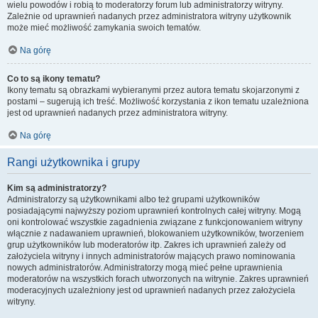
wielu powodów i robią to moderatorzy forum lub administratorzy witryny.
Zależnie od uprawnień nadanych przez administratora witryny użytkownik
może mieć możliwość zamykania swoich tematów.
Na górę
Co to są ikony tematu?
Ikony tematu są obrazkami wybieranymi przez autora tematu skojarzonymi z
postami – sugerują ich treść. Możliwość korzystania z ikon tematu uzależniona
jest od uprawnień nadanych przez administratora witryny.
Na górę
Rangi użytkownika i grupy
Kim są administratorzy?
Administratorzy są użytkownikami albo też grupami użytkowników
posiadającymi najwyższy poziom uprawnień kontrolnych całej witryny. Mogą
oni kontrolować wszystkie zagadnienia związane z funkcjonowaniem witryny
włącznie z nadawaniem uprawnień, blokowaniem użytkowników, tworzeniem
grup użytkowników lub moderatorów itp. Zakres ich uprawnień zależy od
założyciela witryny i innych administratorów mających prawo nominowania
nowych administratorów. Administratorzy mogą mieć pełne uprawnienia
moderatorów na wszystkich forach utworzonych na witrynie. Zakres uprawnień
moderacyjnych uzależniony jest od uprawnień nadanych przez założyciela
witryny.