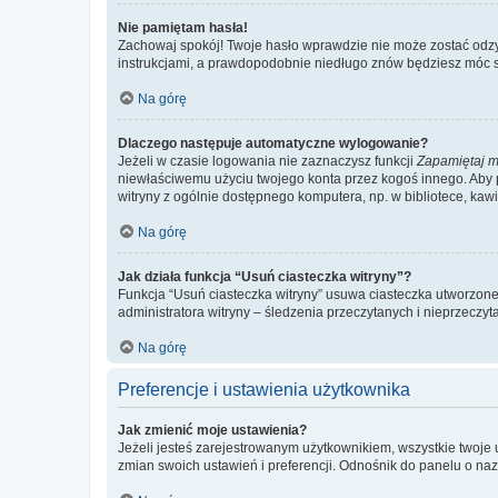
Nie pamiętam hasła!
Zachowaj spokój! Twoje hasło wprawdzie nie może zostać odzys
instrukcjami, a prawdopodobnie niedługo znów będziesz móc 
Na górę
Dlaczego następuje automatyczne wylogowanie?
Jeżeli w czasie logowania nie zaznaczysz funkcji
Zapamiętaj m
niewłaściwemu użyciu twojego konta przez kogoś innego. Ab
witryny z ogólnie dostępnego komputera, np. w bibliotece, kawiar
Na górę
Jak działa funkcja “Usuń ciasteczka witryny”?
Funkcja “Usuń ciasteczka witryny” usuwa ciasteczka utworzone 
administratora witryny – śledzenia przeczytanych i nieprzec
Na górę
Preferencje i ustawienia użytkownika
Jak zmienić moje ustawienia?
Jeżeli jesteś zarejestrowanym użytkownikiem, wszystkie twoje
zmian swoich ustawień i preferencji. Odnośnik do panelu o nazw