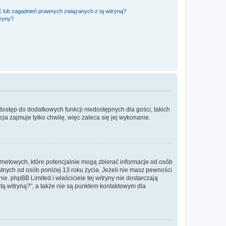
 lub zagadnień prawnych związanych z tą witryną?
tryny?
 dostęp do dodatkowych funkcji niedostępnych dla gości, takich
a zajmuje tylko chwilę, więc zaleca się jej wykonanie.
ernetowych, które potencjalnie mogą zbierać informacje od osób
tnych od osób poniżej 13 roku życia. Jeżeli nie masz pewności
e. phpBB Limited i właściciele tej witryny nie dostarczają
ą witryną?”, a także nie są punktem kontaktowym dla