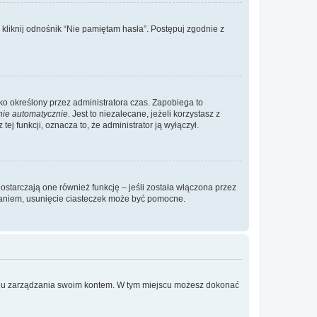
liknij odnośnik “Nie pamiętam hasła”. Postępuj zgodnie z
ylko określony przez administratora czas. Zapobiega to
nie automatycznie
. Jest to niezalecane, jeżeli korzystasz z
ej funkcji, oznacza to, że administrator ją wyłączył.
ostarczają one również funkcję – jeśli została włączona przez
waniem, usunięcie ciasteczek może być pomocne.
anelu zarządzania swoim kontem. W tym miejscu możesz dokonać