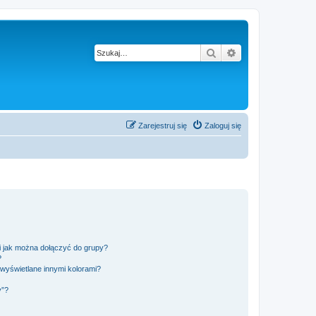
Szukaj
Wyszukiwanie z
Zarejestruj się
Zaloguj się
 i jak można dołączyć do grupy?
?
wyświetlane innymi kolorami?
y”?