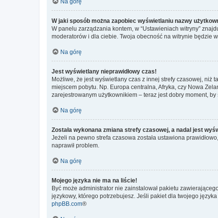
Na górę
W jaki sposób można zapobiec wyświetlaniu nazwy użytkown
W panelu zarządzania kontem, w “Ustawieniach witryny” znajdu
moderatorów i dla ciebie. Twoja obecność na witrynie będzie 
Na górę
Jest wyświetlany nieprawidłowy czas!
Możliwe, że jest wyświetlany czas z innej strefy czasowej, niż 
miejscem pobytu. Np. Europa centralna, Afryka, czy Nowa Zelan
zarejestrowanym użytkownikiem – teraz jest dobry moment, by 
Na górę
Została wykonana zmiana strefy czasowej, a nadal jest wyś
Jeżeli na pewno strefa czasowa została ustawiona prawidłowo, 
naprawił problem.
Na górę
Mojego języka nie ma na liście!
Być może administrator nie zainstalował pakietu zawierającego
językowy, którego potrzebujesz. Jeśli pakiet dla twojego język
phpBB.com
®