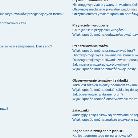
Prywatne wiadomości
Nie mogę wysyłać prywatnych wiadomości!
Otrzymuję niechciane prywatne wiadomości
ście użytkowników przeglądających forum?
Otrzymałem/otrzymałam spam lub obraźliwy 
ieprawidłowy czas!
Przyjaciele i wrogowie
Co to jest lista przyjaciół i wrogów?
W jaki sposób można dodawać/usuwać użytk
Przeszukiwanie forów
osi mnie o zalogowanie. Dlaczego?
W jaki sposób można przeszukiwać fora?
Dlaczego moje wyszukiwanie nie zwraca w
Dlaczego moje wyszukiwanie zwraca pustą 
Jak można wyszukać użytkowników?
W jaki sposób można znaleźć swoje posty i
Obserwowanie tematów i zakładki
Jaka jest różnica między dodaniem zakład
W jaki sposób można dodać zakładkę do w
Jak obserwować wybrane forum?
W jaki sposób usunąć obserwowanie forum
ematu?
Załączniki
Jakie typy załączników są dozwolone na tej
W jaki sposób można znaleźć wszystkie swo
Zagadnienia związane z phpBB
Kto jest autorem tego oprogramowania?