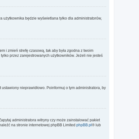
a użytkownika będzie wyświetlana tylko dla administratorów,
ontem i zmień strefę czasową, tak aby była zgodna z twoim
tylko przez zarejestrowanych użytkowników. Jeżeli nie jesteś
t ustawiony nieprawidłowo. Poinformuj o tym administratora, by
Zapytaj administratora witryny czy może zainstalować pakiet
znaleźć na stronie internetowej phpBB Limited
phpBB.pl
® lub