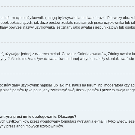
ane informacje o użytkowniku, mogą być wyświetlane dwa obrazki. Pierwszy obrazek
pek pokazujących, jak dużo postów zostało napisanych przez użytkownika lub jaki j
lany powyżej nazwy użytkownika jest znany jako awatar i jest unikatowy lub osobi
ar”, używając jednej z czterech metod: Gravatar, Galeria awatarów, Zdalny awatar 
ryny. Jeśli nie można używać awatarów na danej witrynie, należy skontaktować się 
stów dany użytkownik napisał lub jaki ma status na forum, np. moderatora czy a
y pisać postów tylko po to, aby zwiększyć swój licznik postów i przez to swoją rangę
witryna prosi mnie o zalogowanie. Dlaczego?
ch użytkowników przez wbudowany formularz wysyłania e-maili i tylko wtedy, jeżeli
ryny przez anonimowych użytkowników.