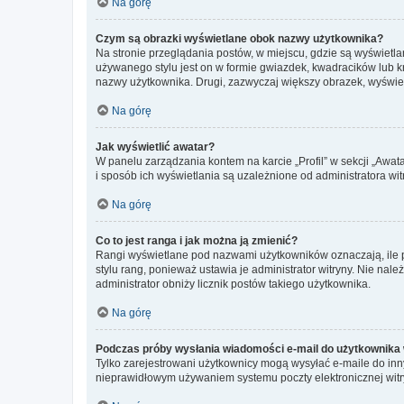
Na górę
Czym są obrazki wyświetlane obok nazwy użytkownika?
Na stronie przeglądania postów, w miejscu, gdzie są wyświetl
używanego stylu jest on w formie gwiazdek, kwadracików lub kro
nazwy użytkownika. Drugi, zazwyczaj większy obrazek, wyświet
Na górę
Jak wyświetlić awatar?
W panelu zarządzania kontem na karcie „Profil” w sekcji „Awat
i sposób ich wyświetlania są uzależnione od administratora wit
Na górę
Co to jest ranga i jak można ją zmienić?
Rangi wyświetlane pod nazwami użytkowników oznaczają, ile po
stylu rang, ponieważ ustawia je administrator witryny. Nie należ
administrator obniży licznik postów takiego użytkownika.
Na górę
Podczas próby wysłania wiadomości e-mail do użytkownika 
Tylko zarejestrowani użytkownicy mogą wysyłać e-maile do inny
nieprawidłowym używaniem systemu poczty elektronicznej wit