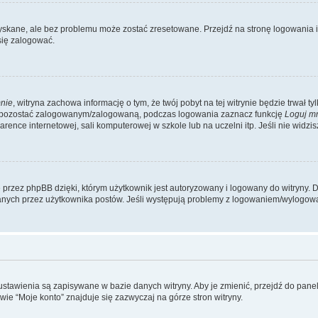
kane, ale bez problemu może zostać zresetowane. Przejdź na stronę logowania i k
się zalogować.
nie
, witryna zachowa informację o tym, że twój pobyt na tej witrynie będzie trwał t
y pozostać zalogowanym/zalogowaną, podczas logowania zaznacz funkcję
Loguj m
ence internetowej, sali komputerowej w szkole lub na uczelni itp. Jeśli nie widzisz t
przez phpBB dzięki, którym użytkownik jest autoryzowany i logowany do witryny. D
zytanych przez użytkownika postów. Jeśli występują problemy z logowaniem/wylogo
 ustawienia są zapisywane w bazie danych witryny. Aby je zmienić, przejdź do p
ie “Moje konto” znajduje się zazwyczaj na górze stron witryny.