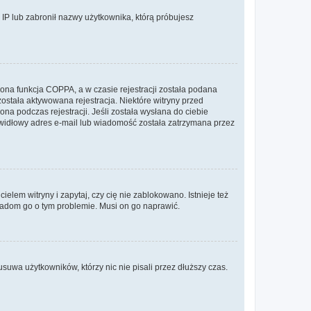
s IP lub zabronił nazwy użytkownika, którą próbujesz
ona funkcja COPPA, a w czasie rejestracji została podana
została aktywowana rejestracja. Niektóre witryny przed
na podczas rejestracji. Jeśli została wysłana do ciebie
rawidłowy adres e-mail lub wiadomość została zatrzymana przez
lem witryny i zapytaj, czy cię nie zablokowano. Istnieje też
wiadom go o tym problemie. Musi on go naprawić.
suwa użytkowników, którzy nic nie pisali przez dłuższy czas.