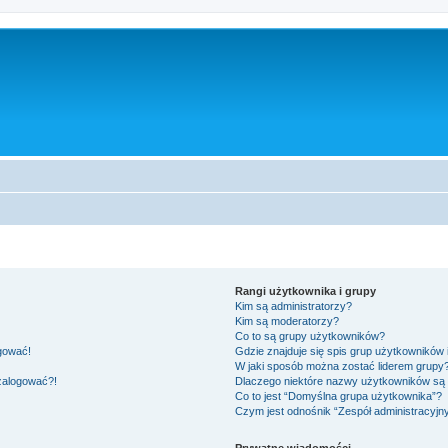
Rangi użytkownika i grupy
Kim są administratorzy?
Kim są moderatorzy?
Co to są grupy użytkowników?
ogować!
Gdzie znajduje się spis grup użytkowników
W jaki sposób można zostać liderem grupy
 zalogować?!
Dlaczego niektóre nazwy użytkowników są 
Co to jest “Domyślna grupa użytkownika”?
Czym jest odnośnik “Zespół administracyjn