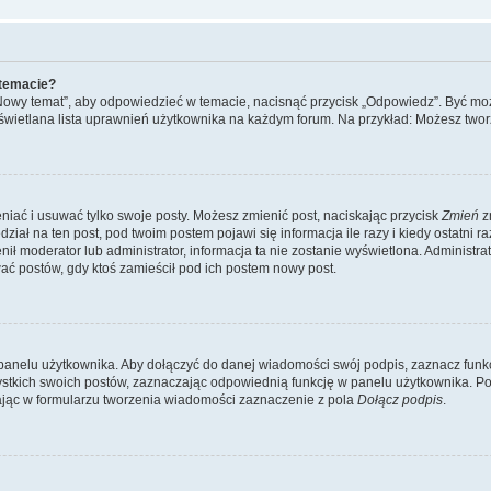
 temacie?
„Nowy temat”, aby odpowiedzieć w temacie, nacisnąć przycisk „Odpowiedz”. Być mo
wyświetlana lista uprawnień użytkownika na każdym forum. Na przykład: Możesz two
niać i usuwać tylko swoje posty. Możesz zmienić post, naciskając przycisk
Zmień
z
iał na ten post, pod twoim postem pojawi się informacja ile razy i kiedy ostatni raz
ienił moderator lub administrator, informacja ta nie zostanie wyświetlona. Administr
ać postów, gdy ktoś zamieścił pod ich postem nowy post.
panelu użytkownika. Aby dołączyć do danej wiadomości swój podpis, zaznacz funk
kich swoich postów, zaznaczając odpowiednią funkcję w panelu użytkownika. Po u
ąc w formularzu tworzenia wiadomości zaznaczenie z pola
Dołącz podpis
.