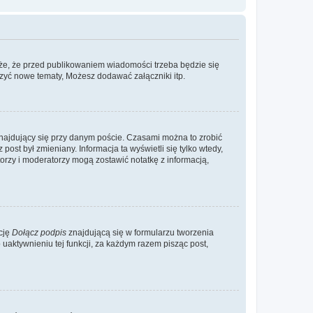
że, że przed publikowaniem wiadomości trzeba będzie się
rzyć nowe tematy, Możesz dodawać załączniki itp.
najdujący się przy danym poście. Czasami można to zrobić
 post był zmieniany. Informacja ta wyświetli się tylko wtedy,
atorzy i moderatorzy mogą zostawić notatkę z informacją,
cję
Dołącz podpis
znajdującą się w formularzu tworzenia
aktywnieniu tej funkcji, za każdym razem pisząc post,