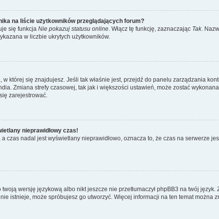
ika na liście użytkowników przeglądających forum?
je się funkcja
Nie pokazuj statusu online
. Włącz tę funkcję, zaznaczając
Tak
. Nazw
wykazana w liczbie ukrytych użytkowników.
ta, w której się znajdujesz. Jeśli tak właśnie jest, przejdź do panelu zarządzania k
dia. Zmiana strefy czasowej, tak jak i większości ustawień, może zostać wykonana 
się zarejestrować.
wietlany nieprawidłowy czas!
a czas nadal jest wyświetlany nieprawidłowo, oznacza to, że czas na serwerze jes
 twoją wersję językową albo nikt jeszcze nie przetłumaczył phpBB3 na twój język. 
a nie istnieje, może spróbujesz go utworzyć. Więcej informacji na ten temat można 