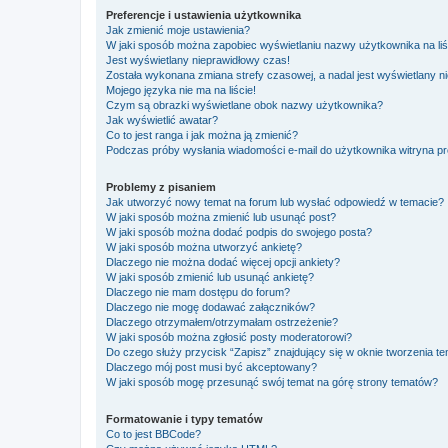
Preferencje i ustawienia użytkownika
Jak zmienić moje ustawienia?
W jaki sposób można zapobiec wyświetlaniu nazwy użytkownika na li
Jest wyświetlany nieprawidłowy czas!
Została wykonana zmiana strefy czasowej, a nadal jest wyświetlany n
Mojego języka nie ma na liście!
Czym są obrazki wyświetlane obok nazwy użytkownika?
Jak wyświetlić awatar?
Co to jest ranga i jak można ją zmienić?
Podczas próby wysłania wiadomości e-mail do użytkownika witryna pr
Problemy z pisaniem
Jak utworzyć nowy temat na forum lub wysłać odpowiedź w temacie?
W jaki sposób można zmienić lub usunąć post?
W jaki sposób można dodać podpis do swojego posta?
W jaki sposób można utworzyć ankietę?
Dlaczego nie można dodać więcej opcji ankiety?
W jaki sposób zmienić lub usunąć ankietę?
Dlaczego nie mam dostępu do forum?
Dlaczego nie mogę dodawać załączników?
Dlaczego otrzymałem/otrzymałam ostrzeżenie?
W jaki sposób można zgłosić posty moderatorowi?
Do czego służy przycisk “Zapisz” znajdujący się w oknie tworzenia t
Dlaczego mój post musi być akceptowany?
W jaki sposób mogę przesunąć swój temat na górę strony tematów?
Formatowanie i typy tematów
Co to jest BBCode?