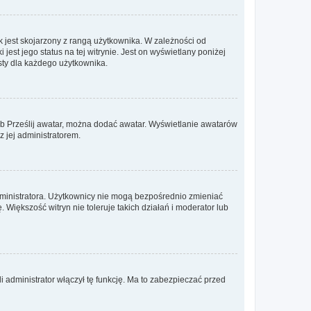
 jest skojarzony z rangą użytkownika. W zależności od
est jego status na tej witrynie. Jest on wyświetlany poniżej
sty dla każdego użytkownika.
lub Prześlij awatar, można dodać awatar. Wyświetlanie awatarów
z jej administratorem.
dministratora. Użytkownicy nie mogą bezpośrednio zmieniać
. Większość witryn nie toleruje takich działań i moderator lub
 administrator włączył tę funkcję. Ma to zabezpieczać przed