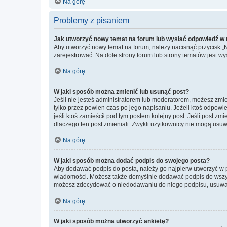
Na górę
Problemy z pisaniem
Jak utworzyć nowy temat na forum lub wysłać odpowiedź w
Aby utworzyć nowy temat na forum, należy nacisnąć przycisk 
zarejestrować. Na dole strony forum lub strony tematów jest 
Na górę
W jaki sposób można zmienić lub usunąć post?
Jeśli nie jesteś administratorem lub moderatorem, możesz zmie
tylko przez pewien czas po jego napisaniu. Jeżeli ktoś odpowiedz
jeśli ktoś zamieścił pod tym postem kolejny post. Jeśli post zm
dlaczego ten post zmieniali. Zwykli użytkownicy nie mogą usuw
Na górę
W jaki sposób można dodać podpis do swojego posta?
Aby dodawać podpis do posta, należy go najpierw utworzyć w 
wiadomości. Możesz także domyślnie dodawać podpis do wszyst
możesz zdecydować o niedodawaniu do niego podpisu, usuwaj
Na górę
W jaki sposób można utworzyć ankietę?