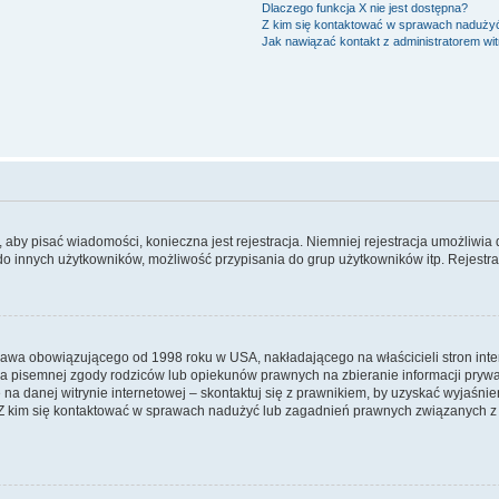
Dlaczego funkcja X nie jest dostępna?
Z kim się kontaktować w sprawach nadużyć
Jak nawiązać kontakt z administratorem wi
y, aby pisać wiadomości, konieczna jest rejestracja. Niemniej rejestracja umożliwia
do innych użytkowników, możliwość przypisania do grup użytkowników itp. Rejestracj
prawa obowiązującego od 1998 roku w USA, nakładającego na właścicieli stron int
ia pisemnej zgody rodziców lub opiekunów prawnych na zbieranie informacji prywa
na danej witrynie internetowej – skontaktuj się z prawnikiem, by uzyskać wyjaśnieni
 kim się kontaktować w sprawach nadużyć lub zagadnień prawnych związanych z t