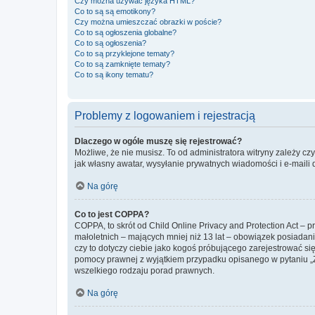
Czy można używać języka HTML?
Co to są są emotikony?
Czy można umieszczać obrazki w poście?
Co to są ogłoszenia globalne?
Co to są ogłoszenia?
Co to są przyklejone tematy?
Co to są zamknięte tematy?
Co to są ikony tematu?
Problemy z logowaniem i rejestracją
Dlaczego w ogóle muszę się rejestrować?
Możliwe, że nie musisz. To od administratora witryny zależy cz
jak własny awatar, wysyłanie prywatnych wiadomości i e-maili 
Na górę
Co to jest COPPA?
COPPA, to skrót od Child Online Privacy and Protection Act – 
małoletnich – mających mniej niż 13 lat – obowiązek posiadan
czy to dotyczy ciebie jako kogoś próbującego zarejestrować się 
pomocy prawnej z wyjątkiem przypadku opisanego w pytaniu „Z
wszelkiego rodzaju porad prawnych.
Na górę