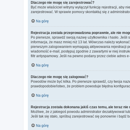
Dlaczego nie mogę się zarejestrować?
Być może właściciel witryny wyłączył funkcję rejestracji, aby n
zarejestrować. W sprawie pomocy skontaktuj się z administrato
Na górę
Rejestracja została przeprowadzona poprawnie, ale nie mog
Po pierwsze, sprawdź swoją nazwę użytkownika i hasło. Jeśli 
informacja, że masz mniej niż 13 lat. Wówczas należy wykonać i
pierwszym zalogowaniem wymagają aktywowania rejestracji przez
wiadomość e-mail, postępuj zgodnie z zawartymi w niej instru
filtr antyspamowy. Jeśli na pewno podany przez ciebie adres e-
Na górę
Dlaczego nie mogę się zalogować?
Powodów może być kilka. Po pierwsze sprawdź, czy twoja nazwa u
prawdopodobieństwo, że problem powoduje błędna konfiguracja w
Na górę
Rejestracja została dokonana jakiś czas temu, ale teraz ni
Możliwe, że z jakiegoś powodu administrator dezaktywował lub u
Jeśli tak się stało, spróbuj zarejestrować się ponownie i bą
Na górę