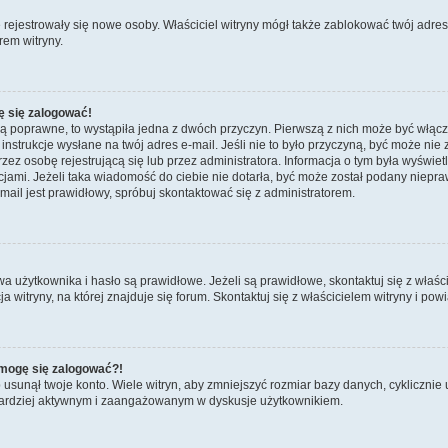
ie rejestrowały się nowe osoby. Właściciel witryny mógł także zablokować twój adre
rem witryny.
ę się zalogować!
są poprawne, to wystąpiła jedna z dwóch przyczyn. Pierwszą z nich może być włącz
nstrukcje wysłane na twój adres e-mail. Jeśli nie to było przyczyną, być może nie 
 osobę rejestrującą się lub przez administratora. Informacja o tym była wyświetlo
kcjami. Jeżeli taka wiadomość do ciebie nie dotarła, być może został podany niep
mail jest prawidłowy, spróbuj skontaktować się z administratorem.
żytkownika i hasło są prawidłowe. Jeżeli są prawidłowe, skontaktuj się z właścicie
itryny, na której znajduje się forum. Skontaktuj się z właścicielem witryny i po
e mogę się zalogować?!
sunął twoje konto. Wiele witryn, aby zmniejszyć rozmiar bazy danych, cyklicznie u
dź bardziej aktywnym i zaangażowanym w dyskusje użytkownikiem.