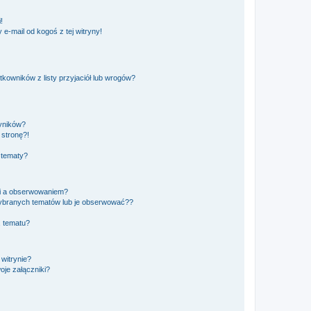
!
e-mail od kogoś z tej witryny!
owników z listy przyjaciół lub wrogów?
yników?
stronę?!
 tematy?
ki a obserwowaniem?
ybranych tematów lub je obserwować??
, tematu?
 witrynie?
je załączniki?