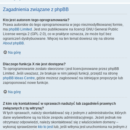
Zagadnienia związane z phpBB
Kto jest autorem tego oprogramowania?
Prawa autorskie do tego oprogramowania w jego niezmodyfikowanej formie,
ma
phpBB Limited
. Jest ono publikowane na licencji GNU General Public
License wersja 2 (GPL-2.0), co w praktyce oznacza, że może być bez
ograniczeń dystrybuowane. Więcej na ten temat dowiesz się na stronie
About phpBB
.
Na górę
Dlaczego funkcja X nie jest dostępna?
To oprogramowanie zostało stworzone i jest licencjonowane przez phpBB
Limited. Jeśli uważasz, że brakuje w nim jakiejś funkcji, przejdź na stronę
phpBB Ideas Centre
, gdzie możesz zagłosować na istniejące propozycje lub
zaproponować nowe funkcje.
Na górę
Z kim się kontaktować w sprawach nadużyć lub zagadnień prawnych
związanych z tą witryną?
W tych sprawach, należy skontaktować się z jednym z administratorów, których
dane wyświetlone są na liście zespołu administracyjnego. Jeżeli jednak nie
otrzymasz odpowiedzi, należy skontaktować się z właścicielem domeny –
wykonaj sprawdzenie
kto to jest
lub, jeśli witryna jest uruchomiona na jednym z