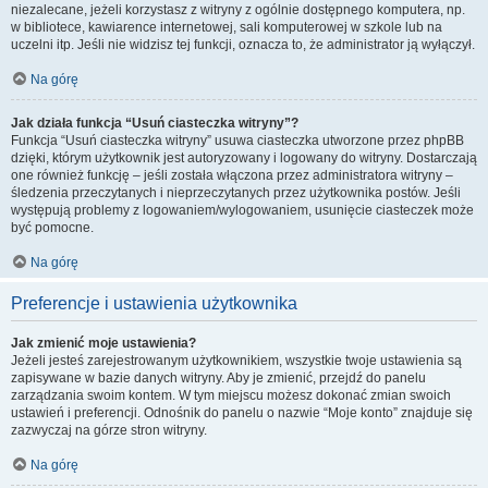
niezalecane, jeżeli korzystasz z witryny z ogólnie dostępnego komputera, np.
w bibliotece, kawiarence internetowej, sali komputerowej w szkole lub na
uczelni itp. Jeśli nie widzisz tej funkcji, oznacza to, że administrator ją wyłączył.
Na górę
Jak działa funkcja “Usuń ciasteczka witryny”?
Funkcja “Usuń ciasteczka witryny” usuwa ciasteczka utworzone przez phpBB
dzięki, którym użytkownik jest autoryzowany i logowany do witryny. Dostarczają
one również funkcję – jeśli została włączona przez administratora witryny –
śledzenia przeczytanych i nieprzeczytanych przez użytkownika postów. Jeśli
występują problemy z logowaniem/wylogowaniem, usunięcie ciasteczek może
być pomocne.
Na górę
Preferencje i ustawienia użytkownika
Jak zmienić moje ustawienia?
Jeżeli jesteś zarejestrowanym użytkownikiem, wszystkie twoje ustawienia są
zapisywane w bazie danych witryny. Aby je zmienić, przejdź do panelu
zarządzania swoim kontem. W tym miejscu możesz dokonać zmian swoich
ustawień i preferencji. Odnośnik do panelu o nazwie “Moje konto” znajduje się
zazwyczaj na górze stron witryny.
Na górę