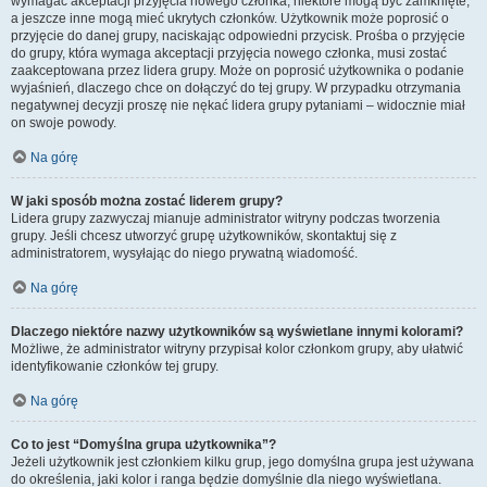
wymagać akceptacji przyjęcia nowego członka, niektóre mogą być zamknięte,
a jeszcze inne mogą mieć ukrytych członków. Użytkownik może poprosić o
przyjęcie do danej grupy, naciskając odpowiedni przycisk. Prośba o przyjęcie
do grupy, która wymaga akceptacji przyjęcia nowego członka, musi zostać
zaakceptowana przez lidera grupy. Może on poprosić użytkownika o podanie
wyjaśnień, dlaczego chce on dołączyć do tej grupy. W przypadku otrzymania
negatywnej decyzji proszę nie nękać lidera grupy pytaniami – widocznie miał
on swoje powody.
Na górę
W jaki sposób można zostać liderem grupy?
Lidera grupy zazwyczaj mianuje administrator witryny podczas tworzenia
grupy. Jeśli chcesz utworzyć grupę użytkowników, skontaktuj się z
administratorem, wysyłając do niego prywatną wiadomość.
Na górę
Dlaczego niektóre nazwy użytkowników są wyświetlane innymi kolorami?
Możliwe, że administrator witryny przypisał kolor członkom grupy, aby ułatwić
identyfikowanie członków tej grupy.
Na górę
Co to jest “Domyślna grupa użytkownika”?
Jeżeli użytkownik jest członkiem kilku grup, jego domyślna grupa jest używana
do określenia, jaki kolor i ranga będzie domyślnie dla niego wyświetlana.