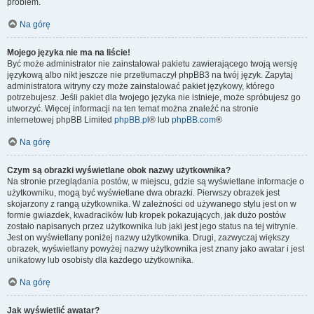
problem.
Na górę
Mojego języka nie ma na liście!
Być może administrator nie zainstalował pakietu zawierającego twoją wersję
językową albo nikt jeszcze nie przetłumaczył phpBB3 na twój język. Zapytaj
administratora witryny czy może zainstalować pakiet językowy, którego
potrzebujesz. Jeśli pakiet dla twojego języka nie istnieje, może spróbujesz go
utworzyć. Więcej informacji na ten temat można znaleźć na stronie
internetowej phpBB Limited
phpBB.pl
® lub
phpBB.com
®
Na górę
Czym są obrazki wyświetlane obok nazwy użytkownika?
Na stronie przeglądania postów, w miejscu, gdzie są wyświetlane informacje o
użytkowniku, mogą być wyświetlane dwa obrazki. Pierwszy obrazek jest
skojarzony z rangą użytkownika. W zależności od używanego stylu jest on w
formie gwiazdek, kwadracików lub kropek pokazujących, jak dużo postów
zostało napisanych przez użytkownika lub jaki jest jego status na tej witrynie.
Jest on wyświetlany poniżej nazwy użytkownika. Drugi, zazwyczaj większy
obrazek, wyświetlany powyżej nazwy użytkownika jest znany jako awatar i jest
unikatowy lub osobisty dla każdego użytkownika.
Na górę
Jak wyświetlić awatar?