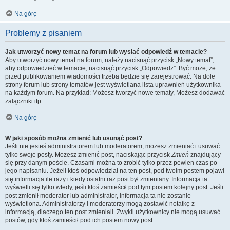
Na górę
Problemy z pisaniem
Jak utworzyć nowy temat na forum lub wysłać odpowiedź w temacie?
Aby utworzyć nowy temat na forum, należy nacisnąć przycisk „Nowy temat”,
aby odpowiedzieć w temacie, nacisnąć przycisk „Odpowiedz”. Być może, że
przed publikowaniem wiadomości trzeba będzie się zarejestrować. Na dole
strony forum lub strony tematów jest wyświetlana lista uprawnień użytkownika
na każdym forum. Na przykład: Możesz tworzyć nowe tematy, Możesz dodawać
załączniki itp.
Na górę
W jaki sposób można zmienić lub usunąć post?
Jeśli nie jesteś administratorem lub moderatorem, możesz zmieniać i usuwać
tylko swoje posty. Możesz zmienić post, naciskając przycisk
Zmień
znajdujący
się przy danym poście. Czasami można to zrobić tylko przez pewien czas po
jego napisaniu. Jeżeli ktoś odpowiedział na ten post, pod twoim postem pojawi
się informacja ile razy i kiedy ostatni raz post był zmieniany. Informacja ta
wyświetli się tylko wtedy, jeśli ktoś zamieścił pod tym postem kolejny post. Jeśli
post zmienił moderator lub administrator, informacja ta nie zostanie
wyświetlona. Administratorzy i moderatorzy mogą zostawić notatkę z
informacją, dlaczego ten post zmieniali. Zwykli użytkownicy nie mogą usuwać
postów, gdy ktoś zamieścił pod ich postem nowy post.