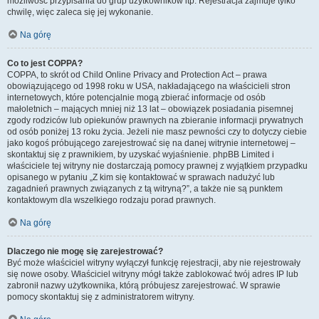
możliwość przypisania do grup użytkowników itp. Rejestracja zajmuje tylko
chwilę, więc zaleca się jej wykonanie.
Na górę
Co to jest COPPA?
COPPA, to skrót od Child Online Privacy and Protection Act – prawa
obowiązującego od 1998 roku w USA, nakładającego na właścicieli stron
internetowych, które potencjalnie mogą zbierać informacje od osób
małoletnich – mających mniej niż 13 lat – obowiązek posiadania pisemnej
zgody rodziców lub opiekunów prawnych na zbieranie informacji prywatnych
od osób poniżej 13 roku życia. Jeżeli nie masz pewności czy to dotyczy ciebie
jako kogoś próbującego zarejestrować się na danej witrynie internetowej –
skontaktuj się z prawnikiem, by uzyskać wyjaśnienie. phpBB Limited i
właściciele tej witryny nie dostarczają pomocy prawnej z wyjątkiem przypadku
opisanego w pytaniu „Z kim się kontaktować w sprawach nadużyć lub
zagadnień prawnych związanych z tą witryną?”, a także nie są punktem
kontaktowym dla wszelkiego rodzaju porad prawnych.
Na górę
Dlaczego nie mogę się zarejestrować?
Być może właściciel witryny wyłączył funkcję rejestracji, aby nie rejestrowały
się nowe osoby. Właściciel witryny mógł także zablokować twój adres IP lub
zabronił nazwy użytkownika, którą próbujesz zarejestrować. W sprawie
pomocy skontaktuj się z administratorem witryny.