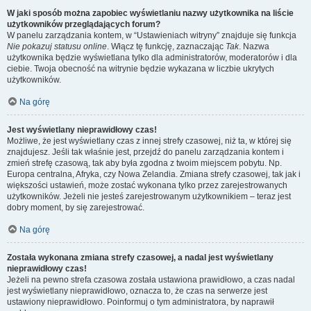
W jaki sposób można zapobiec wyświetlaniu nazwy użytkownika na liście
użytkowników przeglądających forum?
W panelu zarządzania kontem, w “Ustawieniach witryny” znajduje się funkcja
Nie pokazuj statusu online
. Włącz tę funkcję, zaznaczając
Tak
. Nazwa
użytkownika będzie wyświetlana tylko dla administratorów, moderatorów i dla
ciebie. Twoja obecność na witrynie będzie wykazana w liczbie ukrytych
użytkowników.
Na górę
Jest wyświetlany nieprawidłowy czas!
Możliwe, że jest wyświetlany czas z innej strefy czasowej, niż ta, w której się
znajdujesz. Jeśli tak właśnie jest, przejdź do panelu zarządzania kontem i
zmień strefę czasową, tak aby była zgodna z twoim miejscem pobytu. Np.
Europa centralna, Afryka, czy Nowa Zelandia. Zmiana strefy czasowej, tak jak i
większości ustawień, może zostać wykonana tylko przez zarejestrowanych
użytkowników. Jeżeli nie jesteś zarejestrowanym użytkownikiem – teraz jest
dobry moment, by się zarejestrować.
Na górę
Została wykonana zmiana strefy czasowej, a nadal jest wyświetlany
nieprawidłowy czas!
Jeżeli na pewno strefa czasowa została ustawiona prawidłowo, a czas nadal
jest wyświetlany nieprawidłowo, oznacza to, że czas na serwerze jest
ustawiony nieprawidłowo. Poinformuj o tym administratora, by naprawił