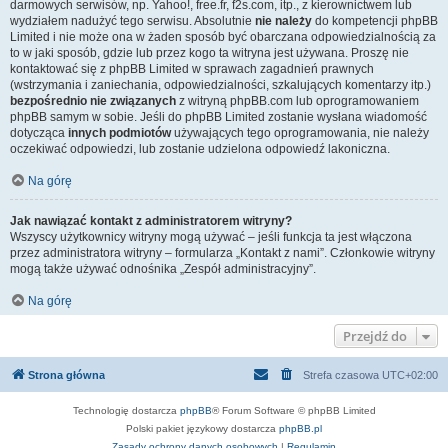
darmowych serwisów, np. Yahoo!, free.fr, f2s.com, itp., z kierownictwem lub
wydziałem nadużyć tego serwisu. Absolutnie
nie należy
do kompetencji phpBB
Limited i nie może ona w żaden sposób być obarczana odpowiedzialnością za
to w jaki sposób, gdzie lub przez kogo ta witryna jest używana. Proszę nie
kontaktować się z phpBB Limited w sprawach zagadnień prawnych
(wstrzymania i zaniechania, odpowiedzialności, szkalujących komentarzy itp.)
bezpośrednio nie związanych
z witryną phpBB.com lub oprogramowaniem
phpBB samym w sobie. Jeśli do phpBB Limited zostanie wysłana wiadomość
dotycząca
innych podmiotów
używających tego oprogramowania, nie należy
oczekiwać odpowiedzi, lub zostanie udzielona odpowiedź lakoniczna.
Na górę
Jak nawiązać kontakt z administratorem witryny?
Wszyscy użytkownicy witryny mogą używać – jeśli funkcja ta jest włączona
przez administratora witryny – formularza „Kontakt z nami”. Członkowie witryny
mogą także używać odnośnika „Zespół administracyjny”.
Na górę
Przejdź do
Strona główna
Strefa czasowa
UTC+02:00
Technologię dostarcza
phpBB
® Forum Software © phpBB Limited
Polski pakiet językowy dostarcza
phpBB.pl
Zasady ochrony danych osobowych
|
Regulamin