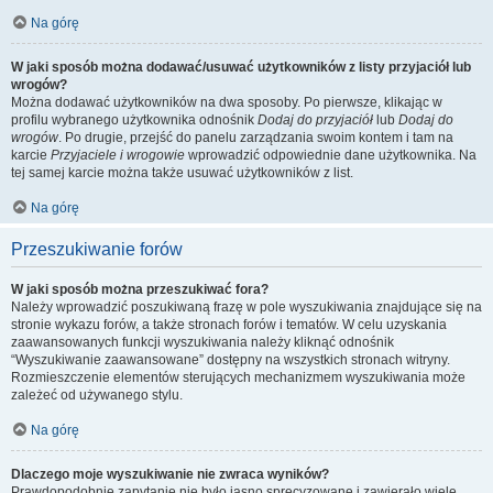
Na górę
W jaki sposób można dodawać/usuwać użytkowników z listy przyjaciół lub
wrogów?
Można dodawać użytkowników na dwa sposoby. Po pierwsze, klikając w
profilu wybranego użytkownika odnośnik
Dodaj do przyjaciół
lub
Dodaj do
wrogów
. Po drugie, przejść do panelu zarządzania swoim kontem i tam na
karcie
Przyjaciele i wrogowie
wprowadzić odpowiednie dane użytkownika. Na
tej samej karcie można także usuwać użytkowników z list.
Na górę
Przeszukiwanie forów
W jaki sposób można przeszukiwać fora?
Należy wprowadzić poszukiwaną frazę w pole wyszukiwania znajdujące się na
stronie wykazu forów, a także stronach forów i tematów. W celu uzyskania
zaawansowanych funkcji wyszukiwania należy kliknąć odnośnik
“Wyszukiwanie zaawansowane” dostępny na wszystkich stronach witryny.
Rozmieszczenie elementów sterujących mechanizmem wyszukiwania może
zależeć od używanego stylu.
Na górę
Dlaczego moje wyszukiwanie nie zwraca wyników?
Prawdopodobnie zapytanie nie było jasno sprecyzowane i zawierało wiele