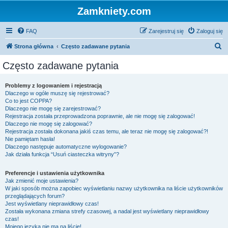
Zamkniety.com
FAQ
Zarejestruj się
Zaloguj się
S
Strona główna
Często zadawane pytania
z
Często zadawane pytania
u
k
Problemy z logowaniem i rejestracją
Dlaczego w ogóle muszę się rejestrować?
a
Co to jest COPPA?
j
Dlaczego nie mogę się zarejestrować?
Rejestracja została przeprowadzona poprawnie, ale nie mogę się zalogować!
Dlaczego nie mogę się zalogować?
Rejestracja została dokonana jakiś czas temu, ale teraz nie mogę się zalogować?!
Nie pamiętam hasła!
Dlaczego następuje automatyczne wylogowanie?
Jak działa funkcja “Usuń ciasteczka witryny”?
Preferencje i ustawienia użytkownika
Jak zmienić moje ustawienia?
W jaki sposób można zapobiec wyświetlaniu nazwy użytkownika na liście użytkowników
przeglądających forum?
Jest wyświetlany nieprawidłowy czas!
Została wykonana zmiana strefy czasowej, a nadal jest wyświetlany nieprawidłowy
czas!
Mojego języka nie ma na liście!