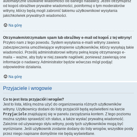
automatyczne usuwanie wiadomości od danego nadawcy. Jeżeli otrzymujesz
od kogoś obraźliwe prywatne wiadomości, poinformuj o tym moderatorów
witryny, którzy będą mogli zabronić takiemu użytkownikowi wysyłania
jakichkolwiek prywatnych wiadomości.
Na górę
Otrzymałem/otrzymałam spam lub obraźliwy e-mail od kogoś z tej witryny!
Przykro nam z tego powodu. System wysyłania e-maili witryny zawiera
zabezpieczenia umożliwiające wytropienie użytkowników, którzy wysyłają takie
wiadomości. Prześlij administratorowi witryny pełną kopię otrzymanego e-
maila – ważne, aby były w niej zawarte nagłówki, ponieważ zawierają one
informacje o nadawcy. Administrator będzie wówczas mógł podjąć
odpowiednie działania.
Na górę
Przyjaciele i wrogowie
Co to jest lista przyjaciół i wrogów?
Jest to lista, którą można użyć do organizowania różnych użytkowników
witryny. Użytkownicy dodani do listy przyjaciół będą wyświetleni na karcie
Przyjaciele
znajdującej się w panelu zarządzania kontem. Z tego poziomu
można szybko sprawdzić ich status, a także wysłać prywatną wiadomość.
Zależnie od używanego stylu witryny, posty tych użytkowników mogą być
wyróżniane. Jeśli użytkownik zostanie dodany do listy wrogów, wszystkie posty
przez niego napisane domyślnie nie będą wyświetlane.