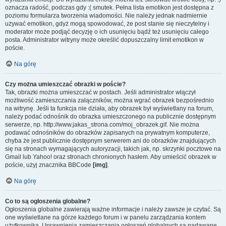
oznacza radość, podczas gdy :( smutek. Pełna lista emotikon jest dostępna z
poziomu formularza tworzenia wiadomości. Nie należy jednak nadmiernie
używać emotikon, gdyż mogą spowodować, że post stanie się nieczytelny i
moderator może podjąć decyzję o ich usunięciu bądź też usunięciu całego
posta. Administrator witryny może określić dopuszczalny limit emotikon w
poście.
Na górę
Czy można umieszczać obrazki w poście?
Tak, obrazki można umieszczać w postach. Jeśli administrator włączył
możliwość zamieszczania załączników, można wgrać obrazek bezpośrednio
na witrynę. Jeśli ta funkcja nie działa, aby obrazek był wyświetlany na forum,
należy podać odnośnik do obrazka umieszczonego na publicznie dostępnym
serwerze, np. http://www.jakas_strona.com/moj_obrazek.gif. Nie można
podawać odnośników do obrazków zapisanych na prywatnym komputerze,
chyba że jest publicznie dostępnym serwerem ani do obrazków znajdujących
się na stronach wymagających autoryzacji, takich jak, np. skrzynki pocztowe na
Gmail lub Yahoo! oraz stronach chronionych hasłem. Aby umieścić obrazek w
poście, użyj znacznika BBCode
[img]
.
Na górę
Co to są ogłoszenia globalne?
Ogłoszenia globalne zawierają ważne informacje i należy zawsze je czytać. Są
one wyświetlane na górze każdego forum i w panelu zarządzania kontem
użytkownika. Uprawnienia zamieszczania ogłoszeń globalnych są nadawane