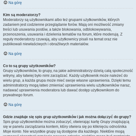
Na górę
Kim są moderatorzy?
Moderatorzy są użytkownikami albo też grupami użytkowników, których
zadaniem jest codzienne przeglądanie forów. Mają oni możliwość zmiany
treści lub usuwania postów, a także blokowania, odblokowywania,
przenoszenia, usuwania i dzielenia tematów na forum, które moderują. Z
reguły moderatorzy czuwają, aby użytkownicy pisali na temat oraz nie
publikowali niewłaściwych i obraźliwych materiałów.
Na górę
Co to są grupy użytkowników?
Grupy użytkowników, to grupy, na jakie administratorzy dzielą całą społeczność
witryny, aby łatwiej było nimi zarządzać. Każdy użytkownik może należeć do
wielu grup, a każda grupa może mieć swoje własne uprawnienia. Dzięki temu
administratorzy mogą łatwo zmieniać uprawnienia wielu użytkowników naraz,
nadawać uprawnienia moderatora lub dawać dostęp użytkownikom do
prywatnego forum.
Na górę
Gdzie znajduje się spis grup użytkowników i jak można dołączyć do grupy?
Spis grup użytkowników można zobaczyć, otwierając kartę
Grupy
znajdującą
się w panelu zarządzania kontem, który otwiera się po kliknięciu odnośnika
Moje konto
. Nie wszystkie grupy są dostępne dla każdego. Niektóre mogą