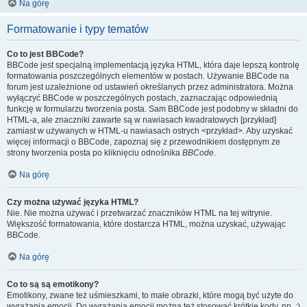
Na górę
Formatowanie i typy tematów
Co to jest BBCode?
BBCode jest specjalną implementacją języka HTML, która daje lepszą kontrolę
formatowania poszczególnych elementów w postach. Używanie BBCode na
forum jest uzależnione od ustawień określanych przez administratora. Można
wyłączyć BBCode w poszczególnych postach, zaznaczając odpowiednią
funkcję w formularzu tworzenia posta. Sam BBCode jest podobny w składni do
HTML-a, ale znaczniki zawarte są w nawiasach kwadratowych [przykład]
zamiast w używanych w HTML-u nawiasach ostrych <przykład>. Aby uzyskać
więcej informacji o BBCode, zapoznaj się z przewodnikiem dostępnym ze
strony tworzenia posta po kliknięciu odnośnika
BBCode
.
Na górę
Czy można używać języka HTML?
Nie. Nie można używać i przetwarzać znaczników HTML na tej witrynie.
Większość formatowania, które dostarcza HTML, można uzyskać, używając
BBCode.
Na górę
Co to są są emotikony?
Emotikony, zwane też uśmieszkami, to małe obrazki, które mogą być użyte do
wyrażania emocji. Do wyrażania emocji można też stosować krótkie kody, np. :)