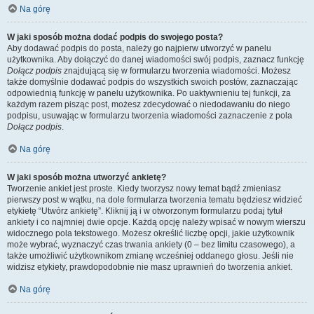
Na górę
W jaki sposób można dodać podpis do swojego posta?
Aby dodawać podpis do posta, należy go najpierw utworzyć w panelu
użytkownika. Aby dołączyć do danej wiadomości swój podpis, zaznacz funkcję
Dołącz podpis
znajdującą się w formularzu tworzenia wiadomości. Możesz
także domyślnie dodawać podpis do wszystkich swoich postów, zaznaczając
odpowiednią funkcję w panelu użytkownika. Po uaktywnieniu tej funkcji, za
każdym razem pisząc post, możesz zdecydować o niedodawaniu do niego
podpisu, usuwając w formularzu tworzenia wiadomości zaznaczenie z pola
Dołącz podpis
.
Na górę
W jaki sposób można utworzyć ankietę?
Tworzenie ankiet jest proste. Kiedy tworzysz nowy temat bądź zmieniasz
pierwszy post w wątku, na dole formularza tworzenia tematu będziesz widzieć
etykietę “Utwórz ankietę”. Kliknij ją i w otworzonym formularzu podaj tytuł
ankiety i co najmniej dwie opcje. Każdą opcję należy wpisać w nowym wierszu
widocznego pola tekstowego. Możesz określić liczbę opcji, jakie użytkownik
może wybrać, wyznaczyć czas trwania ankiety (0 – bez limitu czasowego), a
także umożliwić użytkownikom zmianę wcześniej oddanego głosu. Jeśli nie
widzisz etykiety, prawdopodobnie nie masz uprawnień do tworzenia ankiet.
Na górę