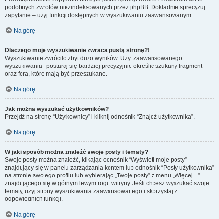
podobnych zwrotów niezindeksowanych przez phpBB. Dokładnie sprecyzuj
zapytanie – użyj funkcji dostępnych w wyszukiwaniu zaawansowanym.
Na górę
Dlaczego moje wyszukiwanie zwraca pustą stronę?!
Wyszukiwanie zwróciło zbyt dużo wyników. Użyj zaawansowanego
wyszukiwania i postaraj się bardziej precyzyjnie określić szukany fragment
oraz fora, które mają być przeszukane.
Na górę
Jak można wyszukać użytkowników?
Przejdź na stronę “Użytkownicy” i kliknij odnośnik “Znajdź użytkownika”.
Na górę
W jaki sposób można znaleźć swoje posty i tematy?
Swoje posty można znaleźć, klikając odnośnik “Wyświetl moje posty”
znajdujący się w panelu zarządzania kontem lub odnośnik “Posty użytkownika”
na stronie swojego profilu lub wybierając „Twoje posty” z menu „Więcej…”
znajdującego się w górnym lewym rogu witryny. Jeśli chcesz wyszukać swoje
tematy, użyj strony wyszukiwania zaawansowanego i skorzystaj z
odpowiednich funkcji.
Na górę