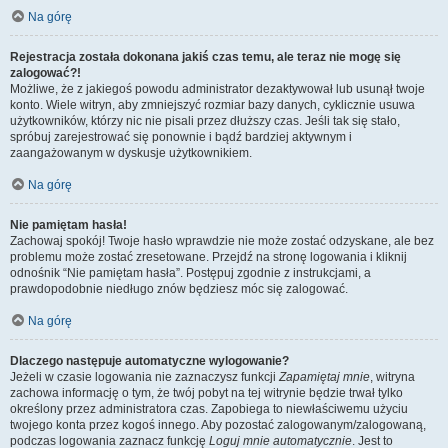
Na górę
Rejestracja została dokonana jakiś czas temu, ale teraz nie mogę się
zalogować?!
Możliwe, że z jakiegoś powodu administrator dezaktywował lub usunął twoje
konto. Wiele witryn, aby zmniejszyć rozmiar bazy danych, cyklicznie usuwa
użytkowników, którzy nic nie pisali przez dłuższy czas. Jeśli tak się stało,
spróbuj zarejestrować się ponownie i bądź bardziej aktywnym i
zaangażowanym w dyskusje użytkownikiem.
Na górę
Nie pamiętam hasła!
Zachowaj spokój! Twoje hasło wprawdzie nie może zostać odzyskane, ale bez
problemu może zostać zresetowane. Przejdź na stronę logowania i kliknij
odnośnik “Nie pamiętam hasła”. Postępuj zgodnie z instrukcjami, a
prawdopodobnie niedługo znów będziesz móc się zalogować.
Na górę
Dlaczego następuje automatyczne wylogowanie?
Jeżeli w czasie logowania nie zaznaczysz funkcji
Zapamiętaj mnie
, witryna
zachowa informację o tym, że twój pobyt na tej witrynie będzie trwał tylko
określony przez administratora czas. Zapobiega to niewłaściwemu użyciu
twojego konta przez kogoś innego. Aby pozostać zalogowanym/zalogowaną,
podczas logowania zaznacz funkcję
Loguj mnie automatycznie
. Jest to