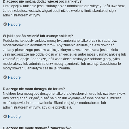
Dlaczego nie można dodać więcej opcji ankiety?
Limit opcji w ankiecie jest ustalany przez administratora witryny. Jeśli uważasz,
że potrzebujesz wstawić więcej opcji niż dozwolony limit, skontaktuj się z
administratorem witryny.
Na górę
W jaki sposób zmienić lub usunąć ankietę?
Podobnie, jak posty, ankiety mogą być zmieniane tylko przez ich autorów,
moderatorów lub administratorów. Aby zmienić ankietę, należy dokonać
zmiany pierwszego posta w wątku, z którym zawsze związana jest ankieta.
Jeśli nikt jeszcze nie oddał głosu w ankiecie, jej autor może usunąć ankietę lub
zmienić jej opcje. Jednakże, jeśli w ankiecie zostały już oddane głosy, tylko
moderatorzy lub administratorzy mogą ją zmienić, lub usunąć. Zapobiega to
modyfikowaniu ankiety w czasie jej trwania.
Na górę
Dlaczego nie mam dostępu do forum?
Niektóre fora mogą być dostępne tylko dla określonych grup lub użytkowników.
Aby przeglądać, czytać, pisać na nich lub wykonywać inne operacje, musisz
mieć odpowiednie uprawnienia. Skontaktuj się z moderatorem lub
administratorem witryny, aby ci je przydzielił.
Na górę
Dlaczego nie mogę dodawać załączników?