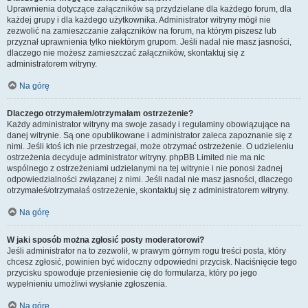
Uprawnienia dotyczące załączników są przydzielane dla każdego forum, dla
każdej grupy i dla każdego użytkownika. Administrator witryny mógł nie
zezwolić na zamieszczanie załączników na forum, na którym piszesz lub
przyznał uprawnienia tylko niektórym grupom. Jeśli nadal nie masz jasności,
dlaczego nie możesz zamieszczać załączników, skontaktuj się z
administratorem witryny.
Na górę
Dlaczego otrzymałem/otrzymałam ostrzeżenie?
Każdy administrator witryny ma swoje zasady i regulaminy obowiązujące na
danej witrynie. Są one opublikowane i administrator zaleca zapoznanie się z
nimi. Jeśli ktoś ich nie przestrzegał, może otrzymać ostrzeżenie. O udzieleniu
ostrzeżenia decyduje administrator witryny. phpBB Limited nie ma nic
wspólnego z ostrzeżeniami udzielanymi na tej witrynie i nie ponosi żadnej
odpowiedzialności związanej z nimi. Jeśli nadal nie masz jasności, dlaczego
otrzymałeś/otrzymałaś ostrzeżenie, skontaktuj się z administratorem witryny.
Na górę
W jaki sposób można zgłosić posty moderatorowi?
Jeśli administrator na to zezwolił, w prawym górnym rogu treści posta, który
chcesz zgłosić, powinien być widoczny odpowiedni przycisk. Naciśnięcie tego
przycisku spowoduje przeniesienie cię do formularza, który po jego
wypełnieniu umożliwi wysłanie zgłoszenia.
Na górę