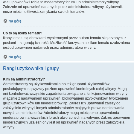
wielu powodów i robią to moderatorzy forum lub administratorzy witryny.
Zależnie od uprawnień nadanych przez administratora witryny użytkownik
może mieć możliwość zamykania swoich tematów.
Na górę
Co to są ikony tematu?
Ikony tematu są obrazkami wybieranymi przez autora tematu skojarzonymi z
postami – sugerują ich treść. Możliwość korzystania z ikon tematu uzależniona
jest od uprawnień nadanych przez administratora witryny.
Na górę
Rangi użytkownika i grupy
Kim są administratorzy?
Administratorzy są użytkownikami albo też grupami użytkowników
posiadającymi najwyższy poziom uprawnień kontrolnych całej witryny. Mogą
oni kontrolować wszystkie zagadnienia związane z funkcjonowaniem witryny
włącznie z nadawaniem uprawnień, blokowaniem użytkowników, tworzeniem
grup użytkowników lub moderatorów itp. Zakres ich uprawnień zależy od
założyciela witryny i innych administratorów mających prawo nominowania
nowych administratorów. Administratorzy mogą mieć pełne uprawnienia
moderatorów na wszystkich forach utworzonych na witrynie. Zakres uprawnień
moderacyjnych uzależniony jest od uprawnień nadanych przez założyciela
witryny.