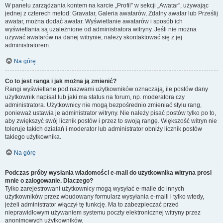
W panelu zarządzania kontem na karcie „Profil” w sekcji „Awatar”, używając
jednej z czterech metod: Gravatar, Galeria awatarów, Zdalny awatar lub Prześlij
awatar, można dodać awatar. Wyświetlanie awatarów i sposób ich
wyświetlania są uzależnione od administratora witryny. Jeśli nie można
używać awatarów na danej witrynie, należy skontaktować się z jej
administratorem.
Na górę
Co to jest ranga i jak można ją zmienić?
Rangi wyświetlane pod nazwami użytkowników oznaczają, ile postów dany
użytkownik napisał lub jaki ma status na forum, np. moderatora czy
administratora. Użytkownicy nie mogą bezpośrednio zmieniać stylu rang,
ponieważ ustawia je administrator witryny. Nie należy pisać postów tylko po to,
aby zwiększyć swój licznik postów i przez to swoją rangę. Większość witryn nie
toleruje takich działań i moderator lub administrator obniży licznik postów
takiego użytkownika.
Na górę
Podczas próby wysłania wiadomości e-mail do użytkownika witryna prosi
mnie o zalogowanie. Dlaczego?
Tylko zarejestrowani użytkownicy mogą wysyłać e-maile do innych
użytkowników przez wbudowany formularz wysyłania e-maili i tylko wtedy,
jeżeli administrator włączył tę funkcję. Ma to zabezpieczać przed
nieprawidłowym używaniem systemu poczty elektronicznej witryny przez
anonimowych użytkowników.