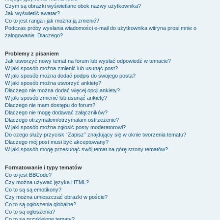
Czym są obrazki wyświetlane obok nazwy użytkownika?
Jak wyświetlić awatar?
Co to jest ranga i jak można ją zmienić?
Podczas próby wysłania wiadomości e-mail do użytkownika witryna prosi mnie o
zalogowanie. Dlaczego?
Problemy z pisaniem
Jak utworzyć nowy temat na forum lub wysłać odpowiedź w temacie?
W jaki sposób można zmienić lub usunąć post?
W jaki sposób można dodać podpis do swojego posta?
W jaki sposób można utworzyć ankietę?
Dlaczego nie można dodać więcej opcji ankiety?
W jaki sposób zmienić lub usunąć ankietę?
Dlaczego nie mam dostępu do forum?
Dlaczego nie mogę dodawać załączników?
Dlaczego otrzymałem/otrzymałam ostrzeżenie?
W jaki sposób można zgłosić posty moderatorowi?
Do czego służy przycisk “Zapisz” znajdujący się w oknie tworzenia tematu?
Dlaczego mój post musi być akceptowany?
W jaki sposób mogę przesunąć swój temat na górę strony tematów?
Formatowanie i typy tematów
Co to jest BBCode?
Czy można używać języka HTML?
Co to są są emotikony?
Czy można umieszczać obrazki w poście?
Co to są ogłoszenia globalne?
Co to są ogłoszenia?
Co to są przyklejone tematy?