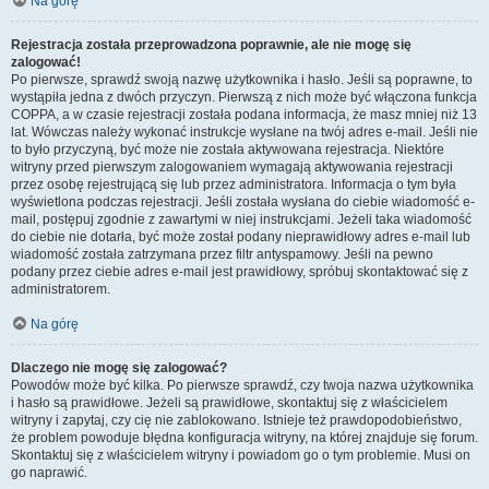
Na górę
Rejestracja została przeprowadzona poprawnie, ale nie mogę się
zalogować!
Po pierwsze, sprawdź swoją nazwę użytkownika i hasło. Jeśli są poprawne, to
wystąpiła jedna z dwóch przyczyn. Pierwszą z nich może być włączona funkcja
COPPA, a w czasie rejestracji została podana informacja, że masz mniej niż 13
lat. Wówczas należy wykonać instrukcje wysłane na twój adres e-mail. Jeśli nie
to było przyczyną, być może nie została aktywowana rejestracja. Niektóre
witryny przed pierwszym zalogowaniem wymagają aktywowania rejestracji
przez osobę rejestrującą się lub przez administratora. Informacja o tym była
wyświetlona podczas rejestracji. Jeśli została wysłana do ciebie wiadomość e-
mail, postępuj zgodnie z zawartymi w niej instrukcjami. Jeżeli taka wiadomość
do ciebie nie dotarła, być może został podany nieprawidłowy adres e-mail lub
wiadomość została zatrzymana przez filtr antyspamowy. Jeśli na pewno
podany przez ciebie adres e-mail jest prawidłowy, spróbuj skontaktować się z
administratorem.
Na górę
Dlaczego nie mogę się zalogować?
Powodów może być kilka. Po pierwsze sprawdź, czy twoja nazwa użytkownika
i hasło są prawidłowe. Jeżeli są prawidłowe, skontaktuj się z właścicielem
witryny i zapytaj, czy cię nie zablokowano. Istnieje też prawdopodobieństwo,
że problem powoduje błędna konfiguracja witryny, na której znajduje się forum.
Skontaktuj się z właścicielem witryny i powiadom go o tym problemie. Musi on
go naprawić.