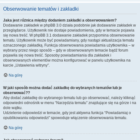
Obserwowanie tematów i zakładki
Jaka jest różnica między dodaniem zakładki a obserwowaniem?
Dodawanie zakładek w phpBB 3.0 działa podobnie jak dodawanie zakładek w
przeglądarce. Użytkownik nie dostaje powiadomienia, gdy w temacie pojawia
się nowa treść. W phpBB 3.1 dodawanie zakładek przypomina obserwowanie
tematu. Użytkownik może być powiadamiany, gdy nastąpi aktualizacja tematu
oznaczonego zakładką. Funkcja obserwowania powiadamia użytkownika – w
wybrany przez niego sposób – gdy w obserwowanym temacie bądź forum
pojawiła się nowa treść. Sposoby powiadamiania dla zakładek i
obserwowanych elementów można konfigurować w panelu użytkownika na
karcie „Ustawienia witryny”.
Na górę
W jaki sposób można dodać zakładkę do wybranych tematów lub je
obserwować??
Aby dodać zakładkę do wybranego tematu lub go obserwować, należy kliknąć
odpowiedni odnośnik w menu “Narzędzia tematu” znajdujące się na górze i na
dole wątku.
Udzielenie odpowiedzi w temacie, gdy jest aktywna funkcja “Powiadamiaj o
opublikowaniu odpowiedzi” spowoduje włączenie obserwowania tematu.
Na górę