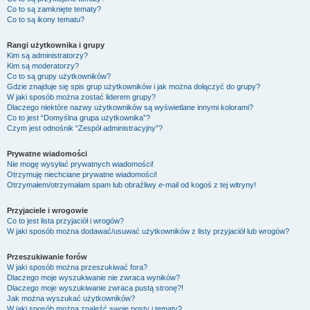
Co to są zamknięte tematy?
Co to są ikony tematu?
Rangi użytkownika i grupy
Kim są administratorzy?
Kim są moderatorzy?
Co to są grupy użytkowników?
Gdzie znajduje się spis grup użytkowników i jak można dołączyć do grupy?
W jaki sposób można zostać liderem grupy?
Dlaczego niektóre nazwy użytkowników są wyświetlane innymi kolorami?
Co to jest “Domyślna grupa użytkownika”?
Czym jest odnośnik “Zespół administracyjny”?
Prywatne wiadomości
Nie mogę wysyłać prywatnych wiadomości!
Otrzymuję niechciane prywatne wiadomości!
Otrzymałem/otrzymałam spam lub obraźliwy e-mail od kogoś z tej witryny!
Przyjaciele i wrogowie
Co to jest lista przyjaciół i wrogów?
W jaki sposób można dodawać/usuwać użytkowników z listy przyjaciół lub wrogów?
Przeszukiwanie forów
W jaki sposób można przeszukiwać fora?
Dlaczego moje wyszukiwanie nie zwraca wyników?
Dlaczego moje wyszukiwanie zwraca pustą stronę?!
Jak można wyszukać użytkowników?
W jaki sposób można znaleźć swoje posty i tematy?