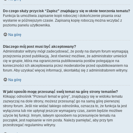
Do czego służy przycisk “Zapisz” znajdujący się w oknie tworzenia tematu?
Funkcja ta umożliwia zapisanie kopii roboczej i dokończenie pisania oraz
wysłanie w późniejszym czasie. Zapisaną kopię roboczą można wczytać z
poziomu panelu użytkownika.
Na górę
Dlaczego mój post musi być akceptowany?
Administrator witryny mógł zadecydować, że posty na danym forum wymagają
przejrzenia przed publikacją. Jest również możliwe, że administrator umieścił
cię w grupie, która ma ograniczenia publikowania postów polegające na
konieczności ich akceptowania przez moderatorów przed opublikowaniem na
forum. Aby uzyskać więcej informacji, skontaktuj się z administratorem witryny.
Na górę
W jaki sposób mogę przesunąć swój temat na górę strony tematów?
Klikając odnośnik “Przesuń temat w górę”, znajdujący się w widoku tematu
zazwyczaj na dole strony, możesz przesunąć go na samą górę pierwszej
strony forum. Jeśli nie widać takiego odnośnika, oznacza to, że funkcja ta jest
wyłączona lub nie upłynął jeszcze wymagany czas, zanim będzie możliwe
użycie tej funkcji. Innym, łatwym sposobem na przesunięcie tematu na
początek, jest napisanie w nim posta. Należy pamiętać, aby przy tym
przestrzegać regulaminu witryny.