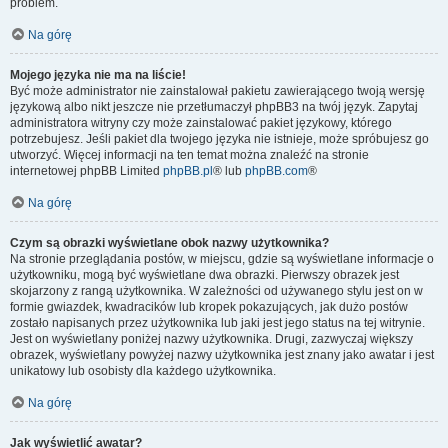
problem.
Na górę
Mojego języka nie ma na liście!
Być może administrator nie zainstalował pakietu zawierającego twoją wersję
językową albo nikt jeszcze nie przetłumaczył phpBB3 na twój język. Zapytaj
administratora witryny czy może zainstalować pakiet językowy, którego
potrzebujesz. Jeśli pakiet dla twojego języka nie istnieje, może spróbujesz go
utworzyć. Więcej informacji na ten temat można znaleźć na stronie
internetowej phpBB Limited
phpBB.pl
® lub
phpBB.com
®
Na górę
Czym są obrazki wyświetlane obok nazwy użytkownika?
Na stronie przeglądania postów, w miejscu, gdzie są wyświetlane informacje o
użytkowniku, mogą być wyświetlane dwa obrazki. Pierwszy obrazek jest
skojarzony z rangą użytkownika. W zależności od używanego stylu jest on w
formie gwiazdek, kwadracików lub kropek pokazujących, jak dużo postów
zostało napisanych przez użytkownika lub jaki jest jego status na tej witrynie.
Jest on wyświetlany poniżej nazwy użytkownika. Drugi, zazwyczaj większy
obrazek, wyświetlany powyżej nazwy użytkownika jest znany jako awatar i jest
unikatowy lub osobisty dla każdego użytkownika.
Na górę
Jak wyświetlić awatar?