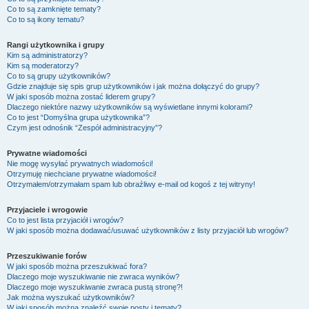
Co to są zamknięte tematy?
Co to są ikony tematu?
Rangi użytkownika i grupy
Kim są administratorzy?
Kim są moderatorzy?
Co to są grupy użytkowników?
Gdzie znajduje się spis grup użytkowników i jak można dołączyć do grupy?
W jaki sposób można zostać liderem grupy?
Dlaczego niektóre nazwy użytkowników są wyświetlane innymi kolorami?
Co to jest “Domyślna grupa użytkownika”?
Czym jest odnośnik “Zespół administracyjny”?
Prywatne wiadomości
Nie mogę wysyłać prywatnych wiadomości!
Otrzymuję niechciane prywatne wiadomości!
Otrzymałem/otrzymałam spam lub obraźliwy e-mail od kogoś z tej witryny!
Przyjaciele i wrogowie
Co to jest lista przyjaciół i wrogów?
W jaki sposób można dodawać/usuwać użytkowników z listy przyjaciół lub wrogów?
Przeszukiwanie forów
W jaki sposób można przeszukiwać fora?
Dlaczego moje wyszukiwanie nie zwraca wyników?
Dlaczego moje wyszukiwanie zwraca pustą stronę?!
Jak można wyszukać użytkowników?
W jaki sposób można znaleźć swoje posty i tematy?