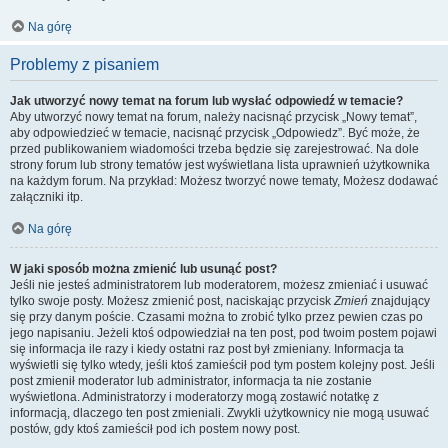
Na górę
Problemy z pisaniem
Jak utworzyć nowy temat na forum lub wysłać odpowiedź w temacie?
Aby utworzyć nowy temat na forum, należy nacisnąć przycisk „Nowy temat”,
aby odpowiedzieć w temacie, nacisnąć przycisk „Odpowiedz”. Być może, że
przed publikowaniem wiadomości trzeba będzie się zarejestrować. Na dole
strony forum lub strony tematów jest wyświetlana lista uprawnień użytkownika
na każdym forum. Na przykład: Możesz tworzyć nowe tematy, Możesz dodawać
załączniki itp.
Na górę
W jaki sposób można zmienić lub usunąć post?
Jeśli nie jesteś administratorem lub moderatorem, możesz zmieniać i usuwać
tylko swoje posty. Możesz zmienić post, naciskając przycisk
Zmień
znajdujący
się przy danym poście. Czasami można to zrobić tylko przez pewien czas po
jego napisaniu. Jeżeli ktoś odpowiedział na ten post, pod twoim postem pojawi
się informacja ile razy i kiedy ostatni raz post był zmieniany. Informacja ta
wyświetli się tylko wtedy, jeśli ktoś zamieścił pod tym postem kolejny post. Jeśli
post zmienił moderator lub administrator, informacja ta nie zostanie
wyświetlona. Administratorzy i moderatorzy mogą zostawić notatkę z
informacją, dlaczego ten post zmieniali. Zwykli użytkownicy nie mogą usuwać
postów, gdy ktoś zamieścił pod ich postem nowy post.