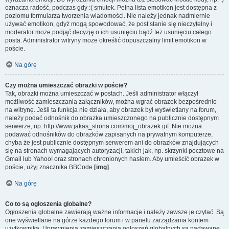
oznacza radość, podczas gdy :( smutek. Pełna lista emotikon jest dostępna z
poziomu formularza tworzenia wiadomości. Nie należy jednak nadmiernie
używać emotikon, gdyż mogą spowodować, że post stanie się nieczytelny i
moderator może podjąć decyzję o ich usunięciu bądź też usunięciu całego
posta. Administrator witryny może określić dopuszczalny limit emotikon w
poście.
Na górę
Czy można umieszczać obrazki w poście?
Tak, obrazki można umieszczać w postach. Jeśli administrator włączył
możliwość zamieszczania załączników, można wgrać obrazek bezpośrednio
na witrynę. Jeśli ta funkcja nie działa, aby obrazek był wyświetlany na forum,
należy podać odnośnik do obrazka umieszczonego na publicznie dostępnym
serwerze, np. http://www.jakas_strona.com/moj_obrazek.gif. Nie można
podawać odnośników do obrazków zapisanych na prywatnym komputerze,
chyba że jest publicznie dostępnym serwerem ani do obrazków znajdujących
się na stronach wymagających autoryzacji, takich jak, np. skrzynki pocztowe na
Gmail lub Yahoo! oraz stronach chronionych hasłem. Aby umieścić obrazek w
poście, użyj znacznika BBCode
[img]
.
Na górę
Co to są ogłoszenia globalne?
Ogłoszenia globalne zawierają ważne informacje i należy zawsze je czytać. Są
one wyświetlane na górze każdego forum i w panelu zarządzania kontem
użytkownika. Uprawnienia zamieszczania ogłoszeń globalnych są nadawane