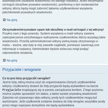
automatyczne usuwanie wiadomości od danego nadawcy. Jeżeli otrzymujesz
od kogoś obraźliwe prywatne wiadomości, poinformuj o tym moderatorów
witryny, którzy będą mogli zabronić takiemu użytkownikowi wysyłania
jakichkolwiek prywatnych wiadomości.
Na górę
Otrzymałem/otrzymałam spam lub obraźliwy e-mail od kogoś z tej witryny!
Przykro nam z tego powodu. System wysyłania e-maili witryny zawiera
zabezpieczenia umożliwiające wytropienie użytkowników, którzy wysyłają takie
wiadomości. Prześlij administratorowi witryny pełną kopię otrzymanego e-
maila – ważne, aby były w niej zawarte nagłówki, ponieważ zawierają one
informacje o nadawcy. Administrator będzie wówczas mógł podjąć
odpowiednie działania.
Na górę
Przyjaciele i wrogowie
Co to jest lista przyjaciół i wrogów?
Jest to lista, którą można użyć do organizowania różnych użytkowników
witryny. Użytkownicy dodani do listy przyjaciół będą wyświetleni na karcie
Przyjaciele
znajdującej się w panelu zarządzania kontem. Z tego poziomu
można szybko sprawdzić ich status, a także wysłać prywatną wiadomość.
Zależnie od używanego stylu witryny, posty tych użytkowników mogą być
wyróżniane. Jeśli użytkownik zostanie dodany do listy wrogów, wszystkie posty
przez niego napisane domyślnie nie będą wyświetlane.