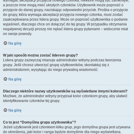
wymagać akceptacji przyjęcia nowego członka, niektóre mogą być zamknięte,
a jeszcze inne mogą mieć ukrytych członków. Użytkownik może poprosić o
przyjęcie do danej grupy, naciskając odpowiedni przycisk. Prośba o przyjęcie
do grupy, która wymaga akceptacji przyjęcia nowego członka, musi zostać
zaakceptowana przez lidera grupy. Może on poprosić użytkownika o podanie
wyjaśnień, dlaczego chce on dołączyć do tej grupy. W przypadku otrzymania
negatywnej decyzji proszę nie nękać lidera grupy pytaniami – widocznie miał
on swoje powody.
Na górę
W jaki sposób można zostać liderem grupy?
Lidera grupy zazwyczaj mianuje administrator witryny podczas tworzenia
grupy. Jeśli chcesz utworzyć grupę użytkowników, skontaktuj się z
administratorem, wysyłając do niego prywatną wiadomość.
Na górę
Dlaczego niektóre nazwy użytkowników są wyświetlane innymi kolorami?
Możliwe, że administrator witryny przypisał kolor członkom grupy, aby ułatwić
identyfikowanie członków tej grupy.
Na górę
Co to jest “Domyślna grupa użytkownika”?
Jeżeli użytkownik jest członkiem kilku grup, jego domyślna grupa jest używana
do określenia, jaki kolor i ranga będzie domyślnie dla niego wyświetlana.