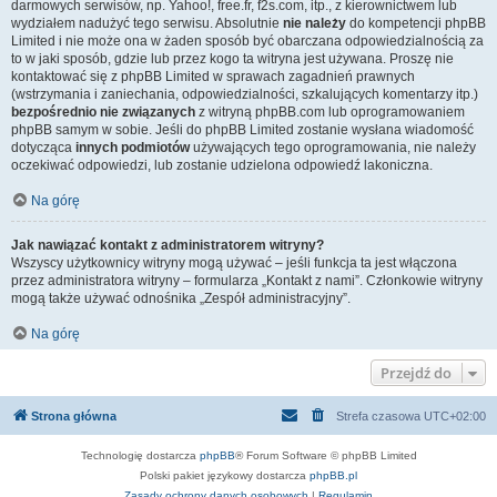
darmowych serwisów, np. Yahoo!, free.fr, f2s.com, itp., z kierownictwem lub
wydziałem nadużyć tego serwisu. Absolutnie
nie należy
do kompetencji phpBB
Limited i nie może ona w żaden sposób być obarczana odpowiedzialnością za
to w jaki sposób, gdzie lub przez kogo ta witryna jest używana. Proszę nie
kontaktować się z phpBB Limited w sprawach zagadnień prawnych
(wstrzymania i zaniechania, odpowiedzialności, szkalujących komentarzy itp.)
bezpośrednio nie związanych
z witryną phpBB.com lub oprogramowaniem
phpBB samym w sobie. Jeśli do phpBB Limited zostanie wysłana wiadomość
dotycząca
innych podmiotów
używających tego oprogramowania, nie należy
oczekiwać odpowiedzi, lub zostanie udzielona odpowiedź lakoniczna.
Na górę
Jak nawiązać kontakt z administratorem witryny?
Wszyscy użytkownicy witryny mogą używać – jeśli funkcja ta jest włączona
przez administratora witryny – formularza „Kontakt z nami”. Członkowie witryny
mogą także używać odnośnika „Zespół administracyjny”.
Na górę
Przejdź do
Strona główna
Strefa czasowa
UTC+02:00
Technologię dostarcza
phpBB
® Forum Software © phpBB Limited
Polski pakiet językowy dostarcza
phpBB.pl
Zasady ochrony danych osobowych
|
Regulamin