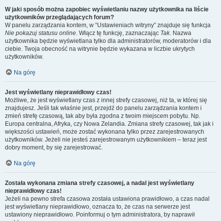
W jaki sposób można zapobiec wyświetlaniu nazwy użytkownika na liście
użytkowników przeglądających forum?
W panelu zarządzania kontem, w “Ustawieniach witryny” znajduje się funkcja
Nie pokazuj statusu online
. Włącz tę funkcję, zaznaczając
Tak
. Nazwa
użytkownika będzie wyświetlana tylko dla administratorów, moderatorów i dla
ciebie. Twoja obecność na witrynie będzie wykazana w liczbie ukrytych
użytkowników.
Na górę
Jest wyświetlany nieprawidłowy czas!
Możliwe, że jest wyświetlany czas z innej strefy czasowej, niż ta, w której się
znajdujesz. Jeśli tak właśnie jest, przejdź do panelu zarządzania kontem i
zmień strefę czasową, tak aby była zgodna z twoim miejscem pobytu. Np.
Europa centralna, Afryka, czy Nowa Zelandia. Zmiana strefy czasowej, tak jak i
większości ustawień, może zostać wykonana tylko przez zarejestrowanych
użytkowników. Jeżeli nie jesteś zarejestrowanym użytkownikiem – teraz jest
dobry moment, by się zarejestrować.
Na górę
Została wykonana zmiana strefy czasowej, a nadal jest wyświetlany
nieprawidłowy czas!
Jeżeli na pewno strefa czasowa została ustawiona prawidłowo, a czas nadal
jest wyświetlany nieprawidłowo, oznacza to, że czas na serwerze jest
ustawiony nieprawidłowo. Poinformuj o tym administratora, by naprawił