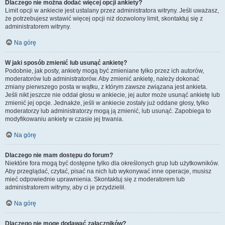
Dlaczego nie można dodać więcej opcji ankiety?
Limit opcji w ankiecie jest ustalany przez administratora witryny. Jeśli uważasz,
że potrzebujesz wstawić więcej opcji niż dozwolony limit, skontaktuj się z
administratorem witryny.
Na górę
W jaki sposób zmienić lub usunąć ankietę?
Podobnie, jak posty, ankiety mogą być zmieniane tylko przez ich autorów,
moderatorów lub administratorów. Aby zmienić ankietę, należy dokonać
zmiany pierwszego posta w wątku, z którym zawsze związana jest ankieta.
Jeśli nikt jeszcze nie oddał głosu w ankiecie, jej autor może usunąć ankietę lub
zmienić jej opcje. Jednakże, jeśli w ankiecie zostały już oddane głosy, tylko
moderatorzy lub administratorzy mogą ją zmienić, lub usunąć. Zapobiega to
modyfikowaniu ankiety w czasie jej trwania.
Na górę
Dlaczego nie mam dostępu do forum?
Niektóre fora mogą być dostępne tylko dla określonych grup lub użytkowników.
Aby przeglądać, czytać, pisać na nich lub wykonywać inne operacje, musisz
mieć odpowiednie uprawnienia. Skontaktuj się z moderatorem lub
administratorem witryny, aby ci je przydzielił.
Na górę
Dlaczego nie mogę dodawać załączników?