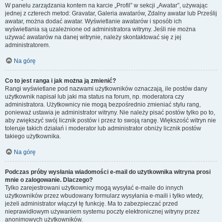
W panelu zarządzania kontem na karcie „Profil” w sekcji „Awatar”, używając
jednej z czterech metod: Gravatar, Galeria awatarów, Zdalny awatar lub Prześlij
awatar, można dodać awatar. Wyświetlanie awatarów i sposób ich
wyświetlania są uzależnione od administratora witryny. Jeśli nie można
używać awatarów na danej witrynie, należy skontaktować się z jej
administratorem.
Na górę
Co to jest ranga i jak można ją zmienić?
Rangi wyświetlane pod nazwami użytkowników oznaczają, ile postów dany
użytkownik napisał lub jaki ma status na forum, np. moderatora czy
administratora. Użytkownicy nie mogą bezpośrednio zmieniać stylu rang,
ponieważ ustawia je administrator witryny. Nie należy pisać postów tylko po to,
aby zwiększyć swój licznik postów i przez to swoją rangę. Większość witryn nie
toleruje takich działań i moderator lub administrator obniży licznik postów
takiego użytkownika.
Na górę
Podczas próby wysłania wiadomości e-mail do użytkownika witryna prosi
mnie o zalogowanie. Dlaczego?
Tylko zarejestrowani użytkownicy mogą wysyłać e-maile do innych
użytkowników przez wbudowany formularz wysyłania e-maili i tylko wtedy,
jeżeli administrator włączył tę funkcję. Ma to zabezpieczać przed
nieprawidłowym używaniem systemu poczty elektronicznej witryny przez
anonimowych użytkowników.