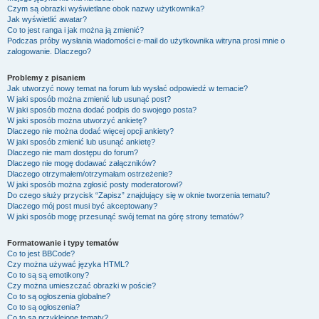
Czym są obrazki wyświetlane obok nazwy użytkownika?
Jak wyświetlić awatar?
Co to jest ranga i jak można ją zmienić?
Podczas próby wysłania wiadomości e-mail do użytkownika witryna prosi mnie o
zalogowanie. Dlaczego?
Problemy z pisaniem
Jak utworzyć nowy temat na forum lub wysłać odpowiedź w temacie?
W jaki sposób można zmienić lub usunąć post?
W jaki sposób można dodać podpis do swojego posta?
W jaki sposób można utworzyć ankietę?
Dlaczego nie można dodać więcej opcji ankiety?
W jaki sposób zmienić lub usunąć ankietę?
Dlaczego nie mam dostępu do forum?
Dlaczego nie mogę dodawać załączników?
Dlaczego otrzymałem/otrzymałam ostrzeżenie?
W jaki sposób można zgłosić posty moderatorowi?
Do czego służy przycisk “Zapisz” znajdujący się w oknie tworzenia tematu?
Dlaczego mój post musi być akceptowany?
W jaki sposób mogę przesunąć swój temat na górę strony tematów?
Formatowanie i typy tematów
Co to jest BBCode?
Czy można używać języka HTML?
Co to są są emotikony?
Czy można umieszczać obrazki w poście?
Co to są ogłoszenia globalne?
Co to są ogłoszenia?
Co to są przyklejone tematy?