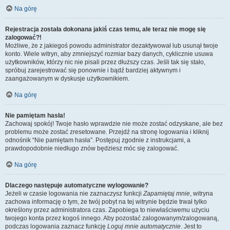
Na górę
Rejestracja została dokonana jakiś czas temu, ale teraz nie mogę się
zalogować?!
Możliwe, że z jakiegoś powodu administrator dezaktywował lub usunął twoje
konto. Wiele witryn, aby zmniejszyć rozmiar bazy danych, cyklicznie usuwa
użytkowników, którzy nic nie pisali przez dłuższy czas. Jeśli tak się stało,
spróbuj zarejestrować się ponownie i bądź bardziej aktywnym i
zaangażowanym w dyskusje użytkownikiem.
Na górę
Nie pamiętam hasła!
Zachowaj spokój! Twoje hasło wprawdzie nie może zostać odzyskane, ale bez
problemu może zostać zresetowane. Przejdź na stronę logowania i kliknij
odnośnik “Nie pamiętam hasła”. Postępuj zgodnie z instrukcjami, a
prawdopodobnie niedługo znów będziesz móc się zalogować.
Na górę
Dlaczego następuje automatyczne wylogowanie?
Jeżeli w czasie logowania nie zaznaczysz funkcji
Zapamiętaj mnie
, witryna
zachowa informację o tym, że twój pobyt na tej witrynie będzie trwał tylko
określony przez administratora czas. Zapobiega to niewłaściwemu użyciu
twojego konta przez kogoś innego. Aby pozostać zalogowanym/zalogowaną,
podczas logowania zaznacz funkcję
Loguj mnie automatycznie
. Jest to