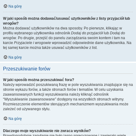
Na górę
W jaki sposób można dodawać/usuwać użytkowników z listy przyjaciół lub
wrogów?
Można dodawać użytkowników na dwa sposoby. Po pierwsze, klikając w
profilu wybranego użytkownika odnośnik
Dodaj do przyjaciół
lub
Dodaj do
wrogów
. Po drugie, przejść do panelu zarządzania swoim kontem i tam na
karcie
Przyjaciele i wrogowie
wprowadzić odpowiednie dane użytkownika. Na
tej samej karcie można także usuwać użytkowników z list.
Na górę
Przeszukiwanie forów
W jaki sposób można przeszukiwać fora?
Należy wprowadzić poszukiwaną frazę w pole wyszukiwania znajdujące się na
stronie wykazu forów, a także stronach forów i tematów. W celu uzyskania
zaawansowanych funkcji wyszukiwania należy kliknąć odnośnik
“Wyszukiwanie zaawansowane” dostępny na wszystkich stronach witryny.
Rozmieszczenie elementów sterujących mechanizmem wyszukiwania może
zależeć od używanego stylu.
Na górę
Dlaczego moje wyszukiwanie nie zwraca wyników?
Prawdopodobnie zapytanie nie było jasno sprecyzowane i zawierało wiele