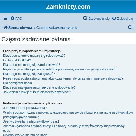
Zamkniety.com
FAQ
Zarejestruj się
Zaloguj się
S
Strona główna
Często zadawane pytania
z
Często zadawane pytania
u
k
Problemy z logowaniem i rejestracją
Dlaczego w ogóle muszę się rejestrować?
a
Co to jest COPPA?
j
Dlaczego nie mogę się zarejestrować?
Rejestracja została przeprowadzona poprawnie, ale nie mogę się zalogować!
Dlaczego nie mogę się zalogować?
Rejestracja została dokonana jakiś czas temu, ale teraz nie mogę się zalogować?!
Nie pamiętam hasła!
Dlaczego następuje automatyczne wylogowanie?
Jak działa funkcja “Usuń ciasteczka witryny”?
Preferencje i ustawienia użytkownika
Jak zmienić moje ustawienia?
W jaki sposób można zapobiec wyświetlaniu nazwy użytkownika na liście użytkowników
przeglądających forum?
Jest wyświetlany nieprawidłowy czas!
Została wykonana zmiana strefy czasowej, a nadal jest wyświetlany nieprawidłowy
czas!
Mojego języka nie ma na liście!