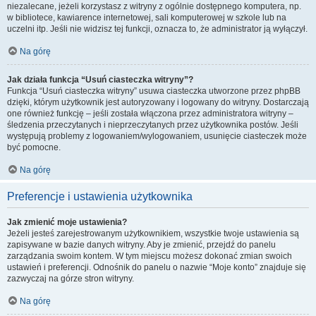
niezalecane, jeżeli korzystasz z witryny z ogólnie dostępnego komputera, np.
w bibliotece, kawiarence internetowej, sali komputerowej w szkole lub na
uczelni itp. Jeśli nie widzisz tej funkcji, oznacza to, że administrator ją wyłączył.
Na górę
Jak działa funkcja “Usuń ciasteczka witryny”?
Funkcja “Usuń ciasteczka witryny” usuwa ciasteczka utworzone przez phpBB
dzięki, którym użytkownik jest autoryzowany i logowany do witryny. Dostarczają
one również funkcję – jeśli została włączona przez administratora witryny –
śledzenia przeczytanych i nieprzeczytanych przez użytkownika postów. Jeśli
występują problemy z logowaniem/wylogowaniem, usunięcie ciasteczek może
być pomocne.
Na górę
Preferencje i ustawienia użytkownika
Jak zmienić moje ustawienia?
Jeżeli jesteś zarejestrowanym użytkownikiem, wszystkie twoje ustawienia są
zapisywane w bazie danych witryny. Aby je zmienić, przejdź do panelu
zarządzania swoim kontem. W tym miejscu możesz dokonać zmian swoich
ustawień i preferencji. Odnośnik do panelu o nazwie “Moje konto” znajduje się
zazwyczaj na górze stron witryny.
Na górę