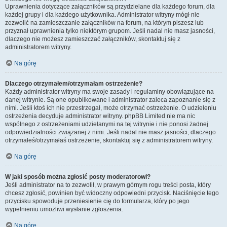
Uprawnienia dotyczące załączników są przydzielane dla każdego forum, dla
każdej grupy i dla każdego użytkownika. Administrator witryny mógł nie
zezwolić na zamieszczanie załączników na forum, na którym piszesz lub
przyznał uprawnienia tylko niektórym grupom. Jeśli nadal nie masz jasności,
dlaczego nie możesz zamieszczać załączników, skontaktuj się z
administratorem witryny.
Na górę
Dlaczego otrzymałem/otrzymałam ostrzeżenie?
Każdy administrator witryny ma swoje zasady i regulaminy obowiązujące na
danej witrynie. Są one opublikowane i administrator zaleca zapoznanie się z
nimi. Jeśli ktoś ich nie przestrzegał, może otrzymać ostrzeżenie. O udzieleniu
ostrzeżenia decyduje administrator witryny. phpBB Limited nie ma nic
wspólnego z ostrzeżeniami udzielanymi na tej witrynie i nie ponosi żadnej
odpowiedzialności związanej z nimi. Jeśli nadal nie masz jasności, dlaczego
otrzymałeś/otrzymałaś ostrzeżenie, skontaktuj się z administratorem witryny.
Na górę
W jaki sposób można zgłosić posty moderatorowi?
Jeśli administrator na to zezwolił, w prawym górnym rogu treści posta, który
chcesz zgłosić, powinien być widoczny odpowiedni przycisk. Naciśnięcie tego
przycisku spowoduje przeniesienie cię do formularza, który po jego
wypełnieniu umożliwi wysłanie zgłoszenia.
Na górę