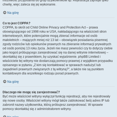
możliwość przypisania do grup użytkowników itp. Rejestracja zajmuje tylko
chwilę, więc zaleca się jej wykonanie.
Na górę
Co to jest COPPA?
COPPA, to skrót od Child Online Privacy and Protection Act – prawa
obowiązującego od 1998 roku w USA, nakładającego na właścicieli stron
internetowych, które potencjalnie mogą zbierać informacje od osób
małoletnich – mających mniej niż 13 lat – obowiązek posiadania pisemnej
zgody rodziców lub opiekunów prawnych na zbieranie informacji prywatnych
od osób poniżej 13 roku życia. Jeżeli nie masz pewności czy to dotyczy ciebie
jako kogoś próbującego zarejestrować się na danej witrynie internetowej –
skontaktuj się z prawnikiem, by uzyskać wyjaśnienie. phpBB Limited i
właściciele tej witryny nie dostarczają pomocy prawnej z wyjątkiem przypadku
opisanego w pytaniu „Z kim się kontaktować w sprawach nadużyć lub
zagadnień prawnych związanych z tą witryną?”, a także nie są punktem
kontaktowym dla wszelkiego rodzaju porad prawnych.
Na górę
Dlaczego nie mogę się zarejestrować?
Być może właściciel witryny wyłączył funkcję rejestracji, aby nie rejestrowały
się nowe osoby. Właściciel witryny mógł także zablokować twój adres IP lub
zabronił nazwy użytkownika, którą próbujesz zarejestrować. W sprawie
pomocy skontaktuj się z administratorem witryny.