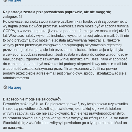
Na górę
Rejestracja została przeprowadzona poprawnie, ale nie mogę się
zalogować!
Po pierwsze, sprawdź swoją nazwę użytkownika i hasło. Jeśli są poprawne, to
wystąpiła jedna z dwóch przyczyn. Pierwszą z nich może być włączona funkcja
COPPA, a w czasie rejestracji została podana informacja, że masz mniej niż 13
lat. Wówczas należy wykonać instrukcje wysłane na twój adres e-mail. Jeśli nie
to było przyczyną, być może nie została aktywowana rejestracja. Niektóre
witryny przed pierwszym zalogowaniem wymagają aktywowania rejestracji
przez osobę rejestrującą się lub przez administratora. Informacja o tym była
wyświetlona podczas rejestracji. Jeśli została wysłana do ciebie wiadomość e-
mail, postępuj zgodnie z zawartymi w niej instrukcjami. Jeżeli taka wiadomość
do ciebie nie dotarła, być może został podany nieprawidłowy adres e-mail lub
wiadomość została zatrzymana przez filtr antyspamowy. Jeśli na pewno
podany przez ciebie adres e-mail jest prawidłowy, spróbuj skontaktować się z
administratorem.
Na górę
Dlaczego nie mogę się zalogować?
Powodów może być kilka. Po pierwsze sprawdź, czy twoja nazwa użytkownika
i hasło są prawidłowe. Jeżeli są prawidłowe, skontaktuj się z właścicielem
witryny i zapytaj, czy cię nie zablokowano. Istnieje też prawdopodobieństwo,
że problem powoduje błędna konfiguracja witryny, na której znajduje się forum.
Skontaktuj się z właścicielem witryny i powiadom go o tym problemie. Musi on
go naprawić.