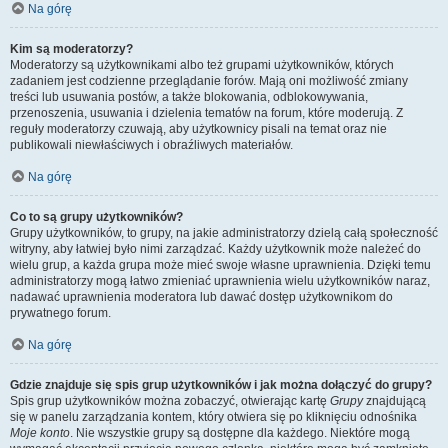
Na górę
Kim są moderatorzy?
Moderatorzy są użytkownikami albo też grupami użytkowników, których
zadaniem jest codzienne przeglądanie forów. Mają oni możliwość zmiany
treści lub usuwania postów, a także blokowania, odblokowywania,
przenoszenia, usuwania i dzielenia tematów na forum, które moderują. Z
reguły moderatorzy czuwają, aby użytkownicy pisali na temat oraz nie
publikowali niewłaściwych i obraźliwych materiałów.
Na górę
Co to są grupy użytkowników?
Grupy użytkowników, to grupy, na jakie administratorzy dzielą całą społeczność
witryny, aby łatwiej było nimi zarządzać. Każdy użytkownik może należeć do
wielu grup, a każda grupa może mieć swoje własne uprawnienia. Dzięki temu
administratorzy mogą łatwo zmieniać uprawnienia wielu użytkowników naraz,
nadawać uprawnienia moderatora lub dawać dostęp użytkownikom do
prywatnego forum.
Na górę
Gdzie znajduje się spis grup użytkowników i jak można dołączyć do grupy?
Spis grup użytkowników można zobaczyć, otwierając kartę
Grupy
znajdującą
się w panelu zarządzania kontem, który otwiera się po kliknięciu odnośnika
Moje konto
. Nie wszystkie grupy są dostępne dla każdego. Niektóre mogą