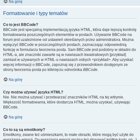
Na górę
Formatowanie i typy tematów
Co to jest BBCode?
BBCode jest specjalną implementacją języka HTML, która daje lepszą kontrolę
formatowania poszczególnych elementów w postach. Używanie BBCode na
forum jest uzależnione od ustawień określanych przez administratora. Można
wyłączyć BBCode w poszczególnych postach, zaznaczając odpowiednią
funkcję w formularzu tworzenia posta. Sam BBCode jest podobny w składni do
HTML-a, ale znaczniki zawarte są w nawiasach kwadratowych [przykład]
zamiast w używanych w HTML-u nawiasach ostrych <przykład>. Aby uzyskać
więcej informacji o BBCode, zapoznaj się z przewodnikiem dostępnym ze
strony tworzenia posta po kliknięciu odnośnika
BBCode
.
Na górę
Czy można używać języka HTML?
Nie. Nie można używać i przetwarzać znaczników HTML na tej witrynie.
Większość formatowania, które dostarcza HTML, można uzyskać, używając
BBCode.
Na górę
Co to są są emotikony?
Emotikony, zwane też uśmieszkami, to małe obrazki, które mogą być użyte do
wyrażania emocji. Do wyrażania emocji można też stosować krótkie kody, np. :)