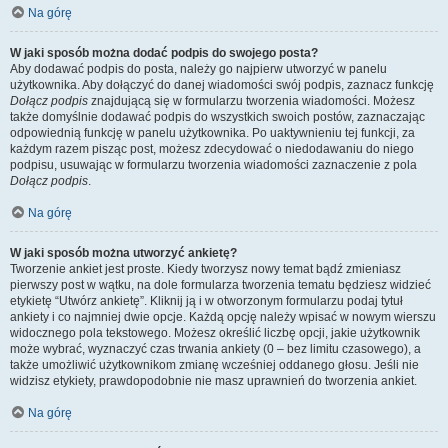
Na górę
W jaki sposób można dodać podpis do swojego posta?
Aby dodawać podpis do posta, należy go najpierw utworzyć w panelu
użytkownika. Aby dołączyć do danej wiadomości swój podpis, zaznacz funkcję
Dołącz podpis
znajdującą się w formularzu tworzenia wiadomości. Możesz
także domyślnie dodawać podpis do wszystkich swoich postów, zaznaczając
odpowiednią funkcję w panelu użytkownika. Po uaktywnieniu tej funkcji, za
każdym razem pisząc post, możesz zdecydować o niedodawaniu do niego
podpisu, usuwając w formularzu tworzenia wiadomości zaznaczenie z pola
Dołącz podpis
.
Na górę
W jaki sposób można utworzyć ankietę?
Tworzenie ankiet jest proste. Kiedy tworzysz nowy temat bądź zmieniasz
pierwszy post w wątku, na dole formularza tworzenia tematu będziesz widzieć
etykietę “Utwórz ankietę”. Kliknij ją i w otworzonym formularzu podaj tytuł
ankiety i co najmniej dwie opcje. Każdą opcję należy wpisać w nowym wierszu
widocznego pola tekstowego. Możesz określić liczbę opcji, jakie użytkownik
może wybrać, wyznaczyć czas trwania ankiety (0 – bez limitu czasowego), a
także umożliwić użytkownikom zmianę wcześniej oddanego głosu. Jeśli nie
widzisz etykiety, prawdopodobnie nie masz uprawnień do tworzenia ankiet.
Na górę