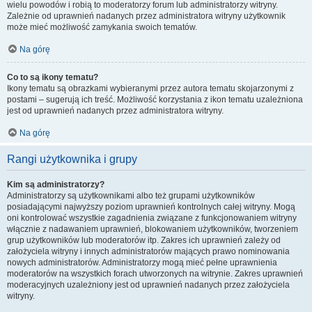
wielu powodów i robią to moderatorzy forum lub administratorzy witryny.
Zależnie od uprawnień nadanych przez administratora witryny użytkownik
może mieć możliwość zamykania swoich tematów.
Na górę
Co to są ikony tematu?
Ikony tematu są obrazkami wybieranymi przez autora tematu skojarzonymi z
postami – sugerują ich treść. Możliwość korzystania z ikon tematu uzależniona
jest od uprawnień nadanych przez administratora witryny.
Na górę
Rangi użytkownika i grupy
Kim są administratorzy?
Administratorzy są użytkownikami albo też grupami użytkowników
posiadającymi najwyższy poziom uprawnień kontrolnych całej witryny. Mogą
oni kontrolować wszystkie zagadnienia związane z funkcjonowaniem witryny
włącznie z nadawaniem uprawnień, blokowaniem użytkowników, tworzeniem
grup użytkowników lub moderatorów itp. Zakres ich uprawnień zależy od
założyciela witryny i innych administratorów mających prawo nominowania
nowych administratorów. Administratorzy mogą mieć pełne uprawnienia
moderatorów na wszystkich forach utworzonych na witrynie. Zakres uprawnień
moderacyjnych uzależniony jest od uprawnień nadanych przez założyciela
witryny.