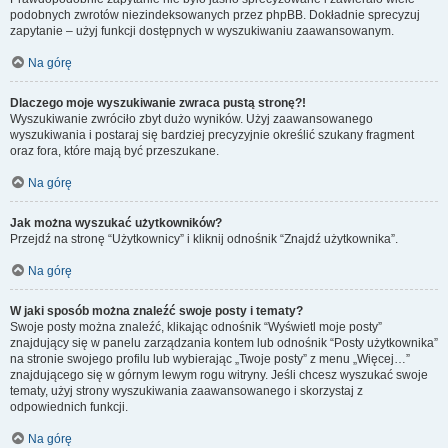
podobnych zwrotów niezindeksowanych przez phpBB. Dokładnie sprecyzuj
zapytanie – użyj funkcji dostępnych w wyszukiwaniu zaawansowanym.
Na górę
Dlaczego moje wyszukiwanie zwraca pustą stronę?!
Wyszukiwanie zwróciło zbyt dużo wyników. Użyj zaawansowanego
wyszukiwania i postaraj się bardziej precyzyjnie określić szukany fragment
oraz fora, które mają być przeszukane.
Na górę
Jak można wyszukać użytkowników?
Przejdź na stronę “Użytkownicy” i kliknij odnośnik “Znajdź użytkownika”.
Na górę
W jaki sposób można znaleźć swoje posty i tematy?
Swoje posty można znaleźć, klikając odnośnik “Wyświetl moje posty”
znajdujący się w panelu zarządzania kontem lub odnośnik “Posty użytkownika”
na stronie swojego profilu lub wybierając „Twoje posty” z menu „Więcej…”
znajdującego się w górnym lewym rogu witryny. Jeśli chcesz wyszukać swoje
tematy, użyj strony wyszukiwania zaawansowanego i skorzystaj z
odpowiednich funkcji.
Na górę