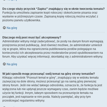
Do czego służy przycisk “Zapisz” znajdujący się w oknie tworzenia tematu?
Funkcja ta umożliwia zapisanie kopii roboczej i dokończenie pisania oraz
wysłanie w późniejszym czasie. Zapisaną kopię roboczą można wczytać z
poziomu panelu użytkownika.
Na górę
Dlaczego mój post musi być akceptowany?
Administrator witryny mógł zadecydować, że posty na danym forum wymagają
przejrzenia przed publikacją. Jest również możliwe, że administrator umieścił
cię w grupie, która ma ograniczenia publikowania postów polegające na
konieczności ich akceptowania przez moderatorów przed opublikowaniem na
forum. Aby uzyskać więcej informacji, skontaktuj się z administratorem witryny.
Na górę
W jaki sposób mogę przesunąć swój temat na górę strony tematów?
Klikając odnośnik “Przesuń temat w górę”, znajdujący się w widoku tematu
zazwyczaj na dole strony, możesz przesunąć go na samą górę pierwszej
strony forum. Jeśli nie widać takiego odnośnika, oznacza to, że funkcja ta jest
wyłączona lub nie upłynął jeszcze wymagany czas, zanim będzie możliwe
użycie tej funkcji. Innym, łatwym sposobem na przesunięcie tematu na
początek, jest napisanie w nim posta. Należy pamiętać, aby przy tym
przestrzegać regulaminu witryny.