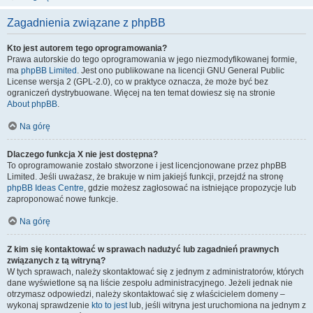
Zagadnienia związane z phpBB
Kto jest autorem tego oprogramowania?
Prawa autorskie do tego oprogramowania w jego niezmodyfikowanej formie,
ma
phpBB Limited
. Jest ono publikowane na licencji GNU General Public
License wersja 2 (GPL-2.0), co w praktyce oznacza, że może być bez
ograniczeń dystrybuowane. Więcej na ten temat dowiesz się na stronie
About phpBB
.
Na górę
Dlaczego funkcja X nie jest dostępna?
To oprogramowanie zostało stworzone i jest licencjonowane przez phpBB
Limited. Jeśli uważasz, że brakuje w nim jakiejś funkcji, przejdź na stronę
phpBB Ideas Centre
, gdzie możesz zagłosować na istniejące propozycje lub
zaproponować nowe funkcje.
Na górę
Z kim się kontaktować w sprawach nadużyć lub zagadnień prawnych
związanych z tą witryną?
W tych sprawach, należy skontaktować się z jednym z administratorów, których
dane wyświetlone są na liście zespołu administracyjnego. Jeżeli jednak nie
otrzymasz odpowiedzi, należy skontaktować się z właścicielem domeny –
wykonaj sprawdzenie
kto to jest
lub, jeśli witryna jest uruchomiona na jednym z