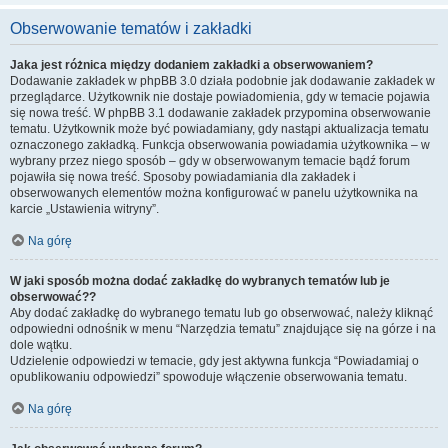
Obserwowanie tematów i zakładki
Jaka jest różnica między dodaniem zakładki a obserwowaniem?
Dodawanie zakładek w phpBB 3.0 działa podobnie jak dodawanie zakładek w
przeglądarce. Użytkownik nie dostaje powiadomienia, gdy w temacie pojawia
się nowa treść. W phpBB 3.1 dodawanie zakładek przypomina obserwowanie
tematu. Użytkownik może być powiadamiany, gdy nastąpi aktualizacja tematu
oznaczonego zakładką. Funkcja obserwowania powiadamia użytkownika – w
wybrany przez niego sposób – gdy w obserwowanym temacie bądź forum
pojawiła się nowa treść. Sposoby powiadamiania dla zakładek i
obserwowanych elementów można konfigurować w panelu użytkownika na
karcie „Ustawienia witryny”.
Na górę
W jaki sposób można dodać zakładkę do wybranych tematów lub je
obserwować??
Aby dodać zakładkę do wybranego tematu lub go obserwować, należy kliknąć
odpowiedni odnośnik w menu “Narzędzia tematu” znajdujące się na górze i na
dole wątku.
Udzielenie odpowiedzi w temacie, gdy jest aktywna funkcja “Powiadamiaj o
opublikowaniu odpowiedzi” spowoduje włączenie obserwowania tematu.
Na górę