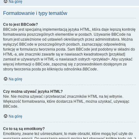
Na górę
Formatowanie i typy tematów
Co to jest BBCode?
BBCode jest specjalną implementacją języka HTML, która daje lepszą kontrolę
formatowania poszczególnych elementów w postach. Używanie BBCode na
forum jest uzależnione od ustawień określanych przez administratora. Można
wyłączyć BBCode w poszczególnych postach, zaznaczając odpowiednią
funkcję w formularzu tworzenia posta. Sam BBCode jest podobny w składni do
HTML-a, ale znaczniki zawarte są w nawiasach kwadratowych [przykład]
zamiast w używanych w HTML-u nawiasach ostrych <przykład>. Aby uzyskać
więcej informacji o BBCode, zapoznaj się z przewodnikiem dostępnym ze
strony tworzenia posta po kliknięciu odnośnika
BBCode
.
Na górę
Czy można używać języka HTML?
Nie. Nie można używać i przetwarzać znaczników HTML na tej witrynie.
Większość formatowania, które dostarcza HTML, można uzyskać, używając
BBCode.
Na górę
Co to są są emotikony?
Emotikony, zwane też uśmieszkami, to małe obrazki, które mogą być użyte do
wyrażania emocji. Do wyrażania emocji można też stosować krótkie kody, np. :)