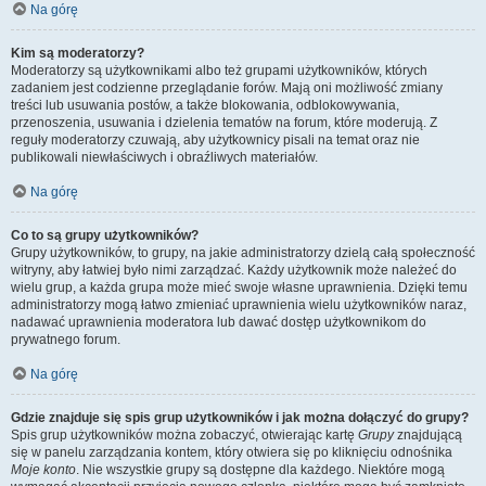
Na górę
Kim są moderatorzy?
Moderatorzy są użytkownikami albo też grupami użytkowników, których
zadaniem jest codzienne przeglądanie forów. Mają oni możliwość zmiany
treści lub usuwania postów, a także blokowania, odblokowywania,
przenoszenia, usuwania i dzielenia tematów na forum, które moderują. Z
reguły moderatorzy czuwają, aby użytkownicy pisali na temat oraz nie
publikowali niewłaściwych i obraźliwych materiałów.
Na górę
Co to są grupy użytkowników?
Grupy użytkowników, to grupy, na jakie administratorzy dzielą całą społeczność
witryny, aby łatwiej było nimi zarządzać. Każdy użytkownik może należeć do
wielu grup, a każda grupa może mieć swoje własne uprawnienia. Dzięki temu
administratorzy mogą łatwo zmieniać uprawnienia wielu użytkowników naraz,
nadawać uprawnienia moderatora lub dawać dostęp użytkownikom do
prywatnego forum.
Na górę
Gdzie znajduje się spis grup użytkowników i jak można dołączyć do grupy?
Spis grup użytkowników można zobaczyć, otwierając kartę
Grupy
znajdującą
się w panelu zarządzania kontem, który otwiera się po kliknięciu odnośnika
Moje konto
. Nie wszystkie grupy są dostępne dla każdego. Niektóre mogą