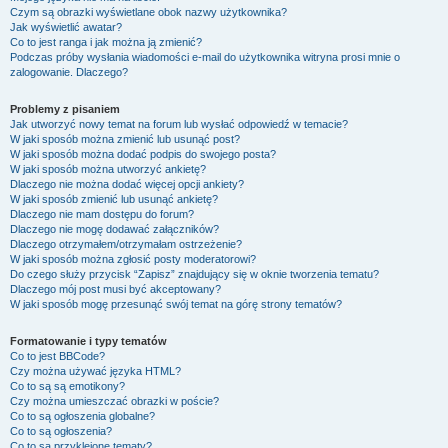
Czym są obrazki wyświetlane obok nazwy użytkownika?
Jak wyświetlić awatar?
Co to jest ranga i jak można ją zmienić?
Podczas próby wysłania wiadomości e-mail do użytkownika witryna prosi mnie o
zalogowanie. Dlaczego?
Problemy z pisaniem
Jak utworzyć nowy temat na forum lub wysłać odpowiedź w temacie?
W jaki sposób można zmienić lub usunąć post?
W jaki sposób można dodać podpis do swojego posta?
W jaki sposób można utworzyć ankietę?
Dlaczego nie można dodać więcej opcji ankiety?
W jaki sposób zmienić lub usunąć ankietę?
Dlaczego nie mam dostępu do forum?
Dlaczego nie mogę dodawać załączników?
Dlaczego otrzymałem/otrzymałam ostrzeżenie?
W jaki sposób można zgłosić posty moderatorowi?
Do czego służy przycisk “Zapisz” znajdujący się w oknie tworzenia tematu?
Dlaczego mój post musi być akceptowany?
W jaki sposób mogę przesunąć swój temat na górę strony tematów?
Formatowanie i typy tematów
Co to jest BBCode?
Czy można używać języka HTML?
Co to są są emotikony?
Czy można umieszczać obrazki w poście?
Co to są ogłoszenia globalne?
Co to są ogłoszenia?
Co to są przyklejone tematy?