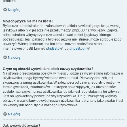
problem.
Na górę
Mojego języka nie ma na liście!
Być może administrator nie zainstalował pakietu zawierającego twoją wersję
językową albo nikt jeszcze nie przetłumaczył phpBB3 na twój język. Zapytaj
administratora witryny czy może zainstalować pakiet językowy, którego
potrzebujesz. Jeśli pakiet dla twojego języka nie istnieje, może spróbujesz go
utworzyć. Więcej informacji na ten temat można znaleźć na stronie
internetowej phpBB Limited
phpBB.pl
® lub
phpBB.com
®
Na górę
Czym są obrazki wyświetlane obok nazwy użytkownika?
Na stronie przeglądania postów, w miejscu, gdzie są wyświetlane informacje o
użytkowniku, mogą być wyświetlane dwa obrazki. Pierwszy obrazek jest
skojarzony z rangą użytkownika. W zależności od używanego stylu jest on w
formie gwiazdek, kwadracików lub kropek pokazujących, jak dużo postów
zostało napisanych przez użytkownika lub jaki jest jego status na tej witrynie.
Jest on wyświetlany poniżej nazwy użytkownika. Drugi, zazwyczaj większy
obrazek, wyświetlany powyżej nazwy użytkownika jest znany jako awatar i jest
unikatowy lub osobisty dla każdego użytkownika.
Na górę
Jak wyświetlić awatar?