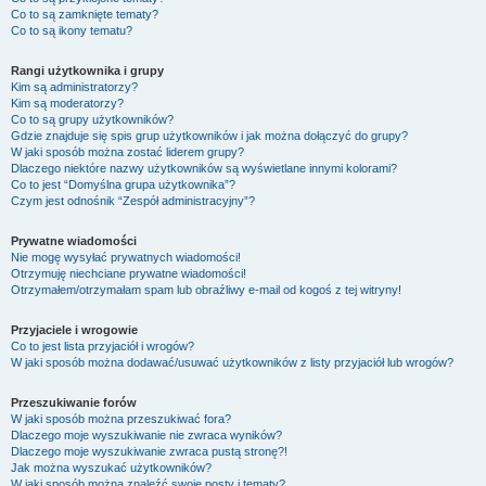
Co to są zamknięte tematy?
Co to są ikony tematu?
Rangi użytkownika i grupy
Kim są administratorzy?
Kim są moderatorzy?
Co to są grupy użytkowników?
Gdzie znajduje się spis grup użytkowników i jak można dołączyć do grupy?
W jaki sposób można zostać liderem grupy?
Dlaczego niektóre nazwy użytkowników są wyświetlane innymi kolorami?
Co to jest “Domyślna grupa użytkownika”?
Czym jest odnośnik “Zespół administracyjny”?
Prywatne wiadomości
Nie mogę wysyłać prywatnych wiadomości!
Otrzymuję niechciane prywatne wiadomości!
Otrzymałem/otrzymałam spam lub obraźliwy e-mail od kogoś z tej witryny!
Przyjaciele i wrogowie
Co to jest lista przyjaciół i wrogów?
W jaki sposób można dodawać/usuwać użytkowników z listy przyjaciół lub wrogów?
Przeszukiwanie forów
W jaki sposób można przeszukiwać fora?
Dlaczego moje wyszukiwanie nie zwraca wyników?
Dlaczego moje wyszukiwanie zwraca pustą stronę?!
Jak można wyszukać użytkowników?
W jaki sposób można znaleźć swoje posty i tematy?