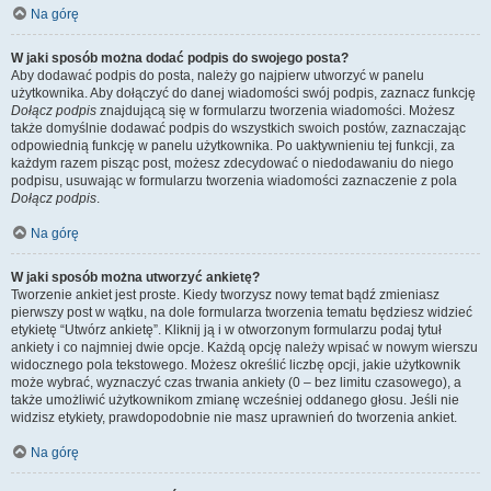
Na górę
W jaki sposób można dodać podpis do swojego posta?
Aby dodawać podpis do posta, należy go najpierw utworzyć w panelu
użytkownika. Aby dołączyć do danej wiadomości swój podpis, zaznacz funkcję
Dołącz podpis
znajdującą się w formularzu tworzenia wiadomości. Możesz
także domyślnie dodawać podpis do wszystkich swoich postów, zaznaczając
odpowiednią funkcję w panelu użytkownika. Po uaktywnieniu tej funkcji, za
każdym razem pisząc post, możesz zdecydować o niedodawaniu do niego
podpisu, usuwając w formularzu tworzenia wiadomości zaznaczenie z pola
Dołącz podpis
.
Na górę
W jaki sposób można utworzyć ankietę?
Tworzenie ankiet jest proste. Kiedy tworzysz nowy temat bądź zmieniasz
pierwszy post w wątku, na dole formularza tworzenia tematu będziesz widzieć
etykietę “Utwórz ankietę”. Kliknij ją i w otworzonym formularzu podaj tytuł
ankiety i co najmniej dwie opcje. Każdą opcję należy wpisać w nowym wierszu
widocznego pola tekstowego. Możesz określić liczbę opcji, jakie użytkownik
może wybrać, wyznaczyć czas trwania ankiety (0 – bez limitu czasowego), a
także umożliwić użytkownikom zmianę wcześniej oddanego głosu. Jeśli nie
widzisz etykiety, prawdopodobnie nie masz uprawnień do tworzenia ankiet.
Na górę