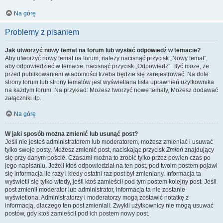
Na górę
Problemy z pisaniem
Jak utworzyć nowy temat na forum lub wysłać odpowiedź w temacie?
Aby utworzyć nowy temat na forum, należy nacisnąć przycisk „Nowy temat”,
aby odpowiedzieć w temacie, nacisnąć przycisk „Odpowiedz”. Być może, że
przed publikowaniem wiadomości trzeba będzie się zarejestrować. Na dole
strony forum lub strony tematów jest wyświetlana lista uprawnień użytkownika
na każdym forum. Na przykład: Możesz tworzyć nowe tematy, Możesz dodawać
załączniki itp.
Na górę
W jaki sposób można zmienić lub usunąć post?
Jeśli nie jesteś administratorem lub moderatorem, możesz zmieniać i usuwać
tylko swoje posty. Możesz zmienić post, naciskając przycisk
Zmień
znajdujący
się przy danym poście. Czasami można to zrobić tylko przez pewien czas po
jego napisaniu. Jeżeli ktoś odpowiedział na ten post, pod twoim postem pojawi
się informacja ile razy i kiedy ostatni raz post był zmieniany. Informacja ta
wyświetli się tylko wtedy, jeśli ktoś zamieścił pod tym postem kolejny post. Jeśli
post zmienił moderator lub administrator, informacja ta nie zostanie
wyświetlona. Administratorzy i moderatorzy mogą zostawić notatkę z
informacją, dlaczego ten post zmieniali. Zwykli użytkownicy nie mogą usuwać
postów, gdy ktoś zamieścił pod ich postem nowy post.