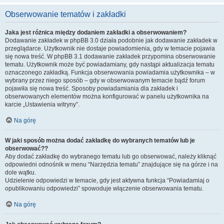
Obserwowanie tematów i zakładki
Jaka jest różnica między dodaniem zakładki a obserwowaniem?
Dodawanie zakładek w phpBB 3.0 działa podobnie jak dodawanie zakładek w
przeglądarce. Użytkownik nie dostaje powiadomienia, gdy w temacie pojawia
się nowa treść. W phpBB 3.1 dodawanie zakładek przypomina obserwowanie
tematu. Użytkownik może być powiadamiany, gdy nastąpi aktualizacja tematu
oznaczonego zakładką. Funkcja obserwowania powiadamia użytkownika – w
wybrany przez niego sposób – gdy w obserwowanym temacie bądź forum
pojawiła się nowa treść. Sposoby powiadamiania dla zakładek i
obserwowanych elementów można konfigurować w panelu użytkownika na
karcie „Ustawienia witryny”.
Na górę
W jaki sposób można dodać zakładkę do wybranych tematów lub je
obserwować??
Aby dodać zakładkę do wybranego tematu lub go obserwować, należy kliknąć
odpowiedni odnośnik w menu “Narzędzia tematu” znajdujące się na górze i na
dole wątku.
Udzielenie odpowiedzi w temacie, gdy jest aktywna funkcja “Powiadamiaj o
opublikowaniu odpowiedzi” spowoduje włączenie obserwowania tematu.
Na górę