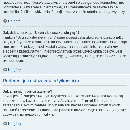
niezalecane, jeżeli korzystasz z witryny z ogólnie dostępnego komputera, np.
w bibliotece, kawiarence internetowej, sali komputerowej w szkole lub na
uczelni itp. Jeśli nie widzisz tej funkcji, oznacza to, że administrator ją wyłączył.
Na górę
Jak działa funkcja “Usuń ciasteczka witryny”?
Funkcja “Usuń ciasteczka witryny” usuwa ciasteczka utworzone przez phpBB
dzięki, którym użytkownik jest autoryzowany i logowany do witryny. Dostarczają
one również funkcję – jeśli została włączona przez administratora witryny –
śledzenia przeczytanych i nieprzeczytanych przez użytkownika postów. Jeśli
występują problemy z logowaniem/wylogowaniem, usunięcie ciasteczek może
być pomocne.
Na górę
Preferencje i ustawienia użytkownika
Jak zmienić moje ustawienia?
Jeżeli jesteś zarejestrowanym użytkownikiem, wszystkie twoje ustawienia są
zapisywane w bazie danych witryny. Aby je zmienić, przejdź do panelu
zarządzania swoim kontem. W tym miejscu możesz dokonać zmian swoich
ustawień i preferencji. Odnośnik do panelu o nazwie “Moje konto” znajduje się
zazwyczaj na górze stron witryny.
Na górę