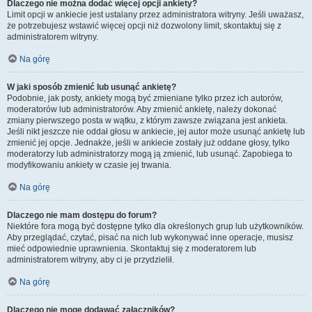
Dlaczego nie można dodać więcej opcji ankiety?
Limit opcji w ankiecie jest ustalany przez administratora witryny. Jeśli uważasz,
że potrzebujesz wstawić więcej opcji niż dozwolony limit, skontaktuj się z
administratorem witryny.
Na górę
W jaki sposób zmienić lub usunąć ankietę?
Podobnie, jak posty, ankiety mogą być zmieniane tylko przez ich autorów,
moderatorów lub administratorów. Aby zmienić ankietę, należy dokonać
zmiany pierwszego posta w wątku, z którym zawsze związana jest ankieta.
Jeśli nikt jeszcze nie oddał głosu w ankiecie, jej autor może usunąć ankietę lub
zmienić jej opcje. Jednakże, jeśli w ankiecie zostały już oddane głosy, tylko
moderatorzy lub administratorzy mogą ją zmienić, lub usunąć. Zapobiega to
modyfikowaniu ankiety w czasie jej trwania.
Na górę
Dlaczego nie mam dostępu do forum?
Niektóre fora mogą być dostępne tylko dla określonych grup lub użytkowników.
Aby przeglądać, czytać, pisać na nich lub wykonywać inne operacje, musisz
mieć odpowiednie uprawnienia. Skontaktuj się z moderatorem lub
administratorem witryny, aby ci je przydzielił.
Na górę
Dlaczego nie mogę dodawać załączników?