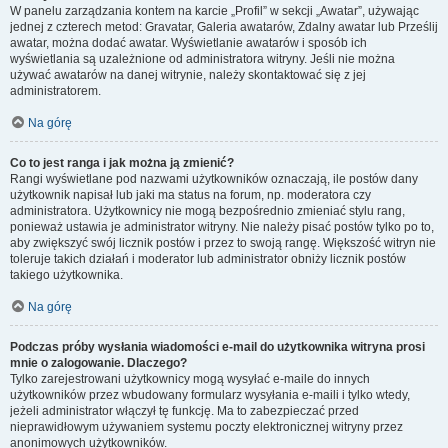
W panelu zarządzania kontem na karcie „Profil” w sekcji „Awatar”, używając
jednej z czterech metod: Gravatar, Galeria awatarów, Zdalny awatar lub Prześlij
awatar, można dodać awatar. Wyświetlanie awatarów i sposób ich
wyświetlania są uzależnione od administratora witryny. Jeśli nie można
używać awatarów na danej witrynie, należy skontaktować się z jej
administratorem.
Na górę
Co to jest ranga i jak można ją zmienić?
Rangi wyświetlane pod nazwami użytkowników oznaczają, ile postów dany
użytkownik napisał lub jaki ma status na forum, np. moderatora czy
administratora. Użytkownicy nie mogą bezpośrednio zmieniać stylu rang,
ponieważ ustawia je administrator witryny. Nie należy pisać postów tylko po to,
aby zwiększyć swój licznik postów i przez to swoją rangę. Większość witryn nie
toleruje takich działań i moderator lub administrator obniży licznik postów
takiego użytkownika.
Na górę
Podczas próby wysłania wiadomości e-mail do użytkownika witryna prosi
mnie o zalogowanie. Dlaczego?
Tylko zarejestrowani użytkownicy mogą wysyłać e-maile do innych
użytkowników przez wbudowany formularz wysyłania e-maili i tylko wtedy,
jeżeli administrator włączył tę funkcję. Ma to zabezpieczać przed
nieprawidłowym używaniem systemu poczty elektronicznej witryny przez
anonimowych użytkowników.