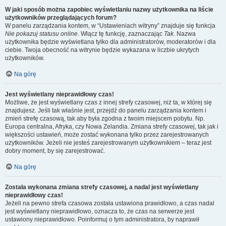
W jaki sposób można zapobiec wyświetlaniu nazwy użytkownika na liście
użytkowników przeglądających forum?
W panelu zarządzania kontem, w “Ustawieniach witryny” znajduje się funkcja
Nie pokazuj statusu online
. Włącz tę funkcję, zaznaczając
Tak
. Nazwa
użytkownika będzie wyświetlana tylko dla administratorów, moderatorów i dla
ciebie. Twoja obecność na witrynie będzie wykazana w liczbie ukrytych
użytkowników.
Na górę
Jest wyświetlany nieprawidłowy czas!
Możliwe, że jest wyświetlany czas z innej strefy czasowej, niż ta, w której się
znajdujesz. Jeśli tak właśnie jest, przejdź do panelu zarządzania kontem i
zmień strefę czasową, tak aby była zgodna z twoim miejscem pobytu. Np.
Europa centralna, Afryka, czy Nowa Zelandia. Zmiana strefy czasowej, tak jak i
większości ustawień, może zostać wykonana tylko przez zarejestrowanych
użytkowników. Jeżeli nie jesteś zarejestrowanym użytkownikiem – teraz jest
dobry moment, by się zarejestrować.
Na górę
Została wykonana zmiana strefy czasowej, a nadal jest wyświetlany
nieprawidłowy czas!
Jeżeli na pewno strefa czasowa została ustawiona prawidłowo, a czas nadal
jest wyświetlany nieprawidłowo, oznacza to, że czas na serwerze jest
ustawiony nieprawidłowo. Poinformuj o tym administratora, by naprawił