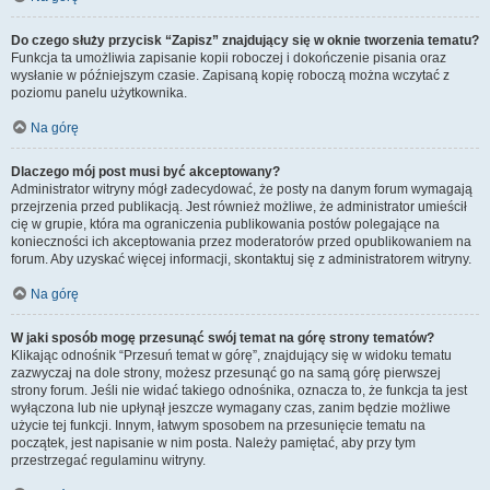
Do czego służy przycisk “Zapisz” znajdujący się w oknie tworzenia tematu?
Funkcja ta umożliwia zapisanie kopii roboczej i dokończenie pisania oraz
wysłanie w późniejszym czasie. Zapisaną kopię roboczą można wczytać z
poziomu panelu użytkownika.
Na górę
Dlaczego mój post musi być akceptowany?
Administrator witryny mógł zadecydować, że posty na danym forum wymagają
przejrzenia przed publikacją. Jest również możliwe, że administrator umieścił
cię w grupie, która ma ograniczenia publikowania postów polegające na
konieczności ich akceptowania przez moderatorów przed opublikowaniem na
forum. Aby uzyskać więcej informacji, skontaktuj się z administratorem witryny.
Na górę
W jaki sposób mogę przesunąć swój temat na górę strony tematów?
Klikając odnośnik “Przesuń temat w górę”, znajdujący się w widoku tematu
zazwyczaj na dole strony, możesz przesunąć go na samą górę pierwszej
strony forum. Jeśli nie widać takiego odnośnika, oznacza to, że funkcja ta jest
wyłączona lub nie upłynął jeszcze wymagany czas, zanim będzie możliwe
użycie tej funkcji. Innym, łatwym sposobem na przesunięcie tematu na
początek, jest napisanie w nim posta. Należy pamiętać, aby przy tym
przestrzegać regulaminu witryny.