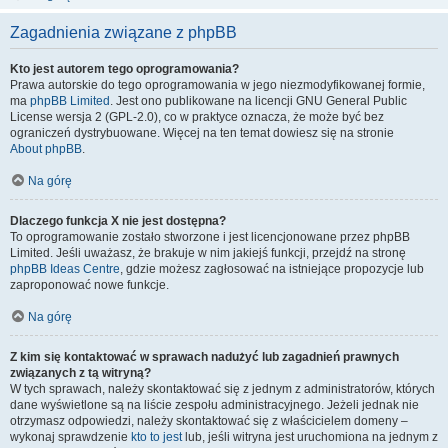
Zagadnienia związane z phpBB
Kto jest autorem tego oprogramowania?
Prawa autorskie do tego oprogramowania w jego niezmodyfikowanej formie,
ma
phpBB Limited
. Jest ono publikowane na licencji GNU General Public
License wersja 2 (GPL-2.0), co w praktyce oznacza, że może być bez
ograniczeń dystrybuowane. Więcej na ten temat dowiesz się na stronie
About phpBB
.
Na górę
Dlaczego funkcja X nie jest dostępna?
To oprogramowanie zostało stworzone i jest licencjonowane przez phpBB
Limited. Jeśli uważasz, że brakuje w nim jakiejś funkcji, przejdź na stronę
phpBB Ideas Centre
, gdzie możesz zagłosować na istniejące propozycje lub
zaproponować nowe funkcje.
Na górę
Z kim się kontaktować w sprawach nadużyć lub zagadnień prawnych
związanych z tą witryną?
W tych sprawach, należy skontaktować się z jednym z administratorów, których
dane wyświetlone są na liście zespołu administracyjnego. Jeżeli jednak nie
otrzymasz odpowiedzi, należy skontaktować się z właścicielem domeny –
wykonaj sprawdzenie
kto to jest
lub, jeśli witryna jest uruchomiona na jednym z