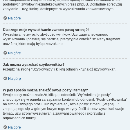
podobnych zwrotów niezindeksowanych przez phpBB. Dokładnie sprecyzuj
zapytanie – użyj funkcji dostępnych w wyszukiwaniu zaawansowanym.
Na górę
Dlaczego moje wyszukiwanie zwraca pustą stronę?!
Wyszukiwanie zwróciło zbyt dużo wyników. Użyj zaawansowanego
wyszukiwania i postaraj się bardziej precyzyjnie określić szukany fragment
oraz fora, które mają być przeszukane.
Na górę
Jak można wyszukać użytkowników?
Przejdź na stronę “Użytkownicy” i kliknij odnośnik “Znajdź użytkownika”.
Na górę
W jaki sposób można znaleźć swoje posty i tematy?
Swoje posty można znaleźć, klikając odnośnik “Wyświetl moje posty”
znajdujący się w panelu zarządzania kontem lub odnośnik “Posty użytkownika”
na stronie swojego profilu lub wybierając „Twoje posty” z menu „Więcej…”
znajdującego się w górnym lewym rogu witryny. Jeśli chcesz wyszukać swoje
tematy, użyj strony wyszukiwania zaawansowanego i skorzystaj z
odpowiednich funkcji.
Na górę