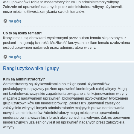
wielu powodów i robią to moderatorzy forum lub administratorzy witryny.
Zależnie od uprawnień nadanych przez administratora witryny użytkownik
może mieć możliwość zamykania swoich tematów.
Na górę
Co to są ikony tematu?
Ikony tematu są obrazkami wybieranymi przez autora tematu skojarzonymi z
postami – sugerują ich treść. Możliwość korzystania z ikon tematu uzależniona
jest od uprawnień nadanych przez administratora witryny.
Na górę
Rangi użytkownika i grupy
Kim są administratorzy?
Administratorzy są użytkownikami albo też grupami użytkowników
posiadającymi najwyższy poziom uprawnień kontrolnych całej witryny. Mogą
oni kontrolować wszystkie zagadnienia związane z funkcjonowaniem witryny
włącznie z nadawaniem uprawnień, blokowaniem użytkowników, tworzeniem
grup użytkowników lub moderatorów itp. Zakres ich uprawnień zależy od
założyciela witryny i innych administratorów mających prawo nominowania
nowych administratorów. Administratorzy mogą mieć pełne uprawnienia
moderatorów na wszystkich forach utworzonych na witrynie. Zakres uprawnień
moderacyjnych uzależniony jest od uprawnień nadanych przez założyciela
witryny.