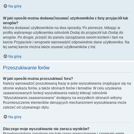
Na górę
W jaki sposób można dodawać/usuwać użytkowników z listy przyjaciół lub
wrogów?
Można dodawać użytkowników na dwa sposoby. Po pierwsze, klikając w
profilu wybranego użytkownika odnośnik
Dodaj do przyjaciół
lub
Dodaj do
wrogów
. Po drugie, przejść do panelu zarządzania swoim kontem i tam na
karcie
Przyjaciele i wrogowie
wprowadzić odpowiednie dane użytkownika. Na
tej samej karcie można także usuwać użytkowników z list.
Na górę
Przeszukiwanie forów
W jaki sposób można przeszukiwać fora?
Należy wprowadzić poszukiwaną frazę w pole wyszukiwania znajdujące się na
stronie wykazu forów, a także stronach forów i tematów. W celu uzyskania
zaawansowanych funkcji wyszukiwania należy kliknąć odnośnik
“Wyszukiwanie zaawansowane” dostępny na wszystkich stronach witryny.
Rozmieszczenie elementów sterujących mechanizmem wyszukiwania może
zależeć od używanego stylu.
Na górę
Dlaczego moje wyszukiwanie nie zwraca wyników?
Prawdopodobnie zapytanie nie było jasno sprecyzowane i zawierało wiele