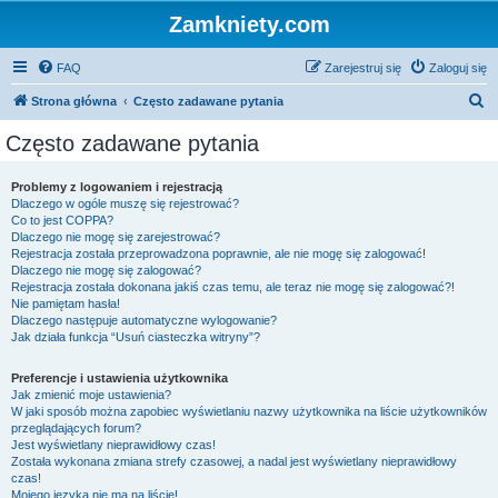
Zamkniety.com
FAQ
Zarejestruj się
Zaloguj się
S
Strona główna
Często zadawane pytania
z
Często zadawane pytania
u
k
Problemy z logowaniem i rejestracją
Dlaczego w ogóle muszę się rejestrować?
a
Co to jest COPPA?
j
Dlaczego nie mogę się zarejestrować?
Rejestracja została przeprowadzona poprawnie, ale nie mogę się zalogować!
Dlaczego nie mogę się zalogować?
Rejestracja została dokonana jakiś czas temu, ale teraz nie mogę się zalogować?!
Nie pamiętam hasła!
Dlaczego następuje automatyczne wylogowanie?
Jak działa funkcja “Usuń ciasteczka witryny”?
Preferencje i ustawienia użytkownika
Jak zmienić moje ustawienia?
W jaki sposób można zapobiec wyświetlaniu nazwy użytkownika na liście użytkowników
przeglądających forum?
Jest wyświetlany nieprawidłowy czas!
Została wykonana zmiana strefy czasowej, a nadal jest wyświetlany nieprawidłowy
czas!
Mojego języka nie ma na liście!