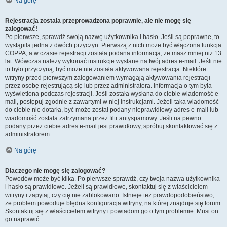
Na górę
Rejestracja została przeprowadzona poprawnie, ale nie mogę się
zalogować!
Po pierwsze, sprawdź swoją nazwę użytkownika i hasło. Jeśli są poprawne, to
wystąpiła jedna z dwóch przyczyn. Pierwszą z nich może być włączona funkcja
COPPA, a w czasie rejestracji została podana informacja, że masz mniej niż 13
lat. Wówczas należy wykonać instrukcje wysłane na twój adres e-mail. Jeśli nie
to było przyczyną, być może nie została aktywowana rejestracja. Niektóre
witryny przed pierwszym zalogowaniem wymagają aktywowania rejestracji
przez osobę rejestrującą się lub przez administratora. Informacja o tym była
wyświetlona podczas rejestracji. Jeśli została wysłana do ciebie wiadomość e-
mail, postępuj zgodnie z zawartymi w niej instrukcjami. Jeżeli taka wiadomość
do ciebie nie dotarła, być może został podany nieprawidłowy adres e-mail lub
wiadomość została zatrzymana przez filtr antyspamowy. Jeśli na pewno
podany przez ciebie adres e-mail jest prawidłowy, spróbuj skontaktować się z
administratorem.
Na górę
Dlaczego nie mogę się zalogować?
Powodów może być kilka. Po pierwsze sprawdź, czy twoja nazwa użytkownika
i hasło są prawidłowe. Jeżeli są prawidłowe, skontaktuj się z właścicielem
witryny i zapytaj, czy cię nie zablokowano. Istnieje też prawdopodobieństwo,
że problem powoduje błędna konfiguracja witryny, na której znajduje się forum.
Skontaktuj się z właścicielem witryny i powiadom go o tym problemie. Musi on
go naprawić.