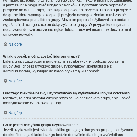
wymagać akceptacji przyjęcia nowego członka, niektóre mogą być zamknięte,
a jeszcze inne mogą mieć ukrytych członków. Użytkownik może poprosić o
przyjęcie do danej grupy, naciskając odpowiedni przycisk. Prośba o przyjęcie
do grupy, która wymaga akceptacji przyjęcia nowego członka, musi zostać
zaakceptowana przez lidera grupy. Może on poprosić użytkownika o podanie
wyjaśnień, dlaczego chce on dołączyć do tej grupy. W przypadku otrzymania
negatywnej decyzji proszę nie nękać lidera grupy pytaniami – widocznie miał
on swoje powody.
Na górę
W jaki sposób można zostać liderem grupy?
Lidera grupy zazwyczaj mianuje administrator witryny podczas tworzenia
grupy. Jeśli chcesz utworzyć grupę użytkowników, skontaktuj się z
administratorem, wysyłając do niego prywatną wiadomość.
Na górę
Dlaczego niektóre nazwy użytkowników są wyświetlane innymi kolorami?
Możliwe, że administrator witryny przypisał kolor członkom grupy, aby ułatwić
identyfikowanie członków tej grupy.
Na górę
Co to jest “Domyślna grupa użytkownika”?
Jeżeli użytkownik jest członkiem kilku grup, jego domyślna grupa jest używana
do określenia, jaki kolor i ranga będzie domyślnie dla niego wyświetlana.