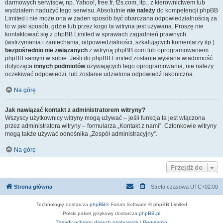
darmowych serwisów, np. Yahoo!, free.fr, f2s.com, itp., z kierownictwem lub
wydziałem nadużyć tego serwisu. Absolutnie
nie należy
do kompetencji phpBB
Limited i nie może ona w żaden sposób być obarczana odpowiedzialnością za
to w jaki sposób, gdzie lub przez kogo ta witryna jest używana. Proszę nie
kontaktować się z phpBB Limited w sprawach zagadnień prawnych
(wstrzymania i zaniechania, odpowiedzialności, szkalujących komentarzy itp.)
bezpośrednio nie związanych
z witryną phpBB.com lub oprogramowaniem
phpBB samym w sobie. Jeśli do phpBB Limited zostanie wysłana wiadomość
dotycząca
innych podmiotów
używających tego oprogramowania, nie należy
oczekiwać odpowiedzi, lub zostanie udzielona odpowiedź lakoniczna.
Na górę
Jak nawiązać kontakt z administratorem witryny?
Wszyscy użytkownicy witryny mogą używać – jeśli funkcja ta jest włączona
przez administratora witryny – formularza „Kontakt z nami”. Członkowie witryny
mogą także używać odnośnika „Zespół administracyjny”.
Na górę
Przejdź do
Strona główna
Strefa czasowa
UTC+02:00
Technologię dostarcza
phpBB
® Forum Software © phpBB Limited
Polski pakiet językowy dostarcza
phpBB.pl
Zasady ochrony danych osobowych
|
Regulamin