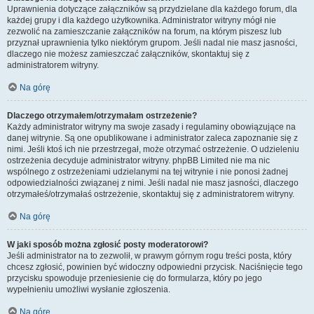
Uprawnienia dotyczące załączników są przydzielane dla każdego forum, dla
każdej grupy i dla każdego użytkownika. Administrator witryny mógł nie
zezwolić na zamieszczanie załączników na forum, na którym piszesz lub
przyznał uprawnienia tylko niektórym grupom. Jeśli nadal nie masz jasności,
dlaczego nie możesz zamieszczać załączników, skontaktuj się z
administratorem witryny.
Na górę
Dlaczego otrzymałem/otrzymałam ostrzeżenie?
Każdy administrator witryny ma swoje zasady i regulaminy obowiązujące na
danej witrynie. Są one opublikowane i administrator zaleca zapoznanie się z
nimi. Jeśli ktoś ich nie przestrzegał, może otrzymać ostrzeżenie. O udzieleniu
ostrzeżenia decyduje administrator witryny. phpBB Limited nie ma nic
wspólnego z ostrzeżeniami udzielanymi na tej witrynie i nie ponosi żadnej
odpowiedzialności związanej z nimi. Jeśli nadal nie masz jasności, dlaczego
otrzymałeś/otrzymałaś ostrzeżenie, skontaktuj się z administratorem witryny.
Na górę
W jaki sposób można zgłosić posty moderatorowi?
Jeśli administrator na to zezwolił, w prawym górnym rogu treści posta, który
chcesz zgłosić, powinien być widoczny odpowiedni przycisk. Naciśnięcie tego
przycisku spowoduje przeniesienie cię do formularza, który po jego
wypełnieniu umożliwi wysłanie zgłoszenia.
Na górę