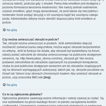
oznacza radość, podczas gdy :( smutek. Pełna lista emotikon jest dostępna z
poziomu formularza tworzenia wiadomości. Nie należy jednak nadmiernie
używać emotikon, gdyż mogą spowodować, że post stanie się nieczytelny i
moderator może podjąć decyzję o ich usunięciu bądź też usunięciu całego
posta. Administrator witryny może określić dopuszczalny limit emotikon w
poście.
Na górę
Czy można umieszczać obrazki w poście?
Tak, obrazki można umieszczać w postach. Jeśli administrator włączył
możliwość zamieszczania załączników, można wgrać obrazek bezpośrednio
na witrynę. Jeśli ta funkcja nie działa, aby obrazek był wyświetlany na forum,
należy podać odnośnik do obrazka umieszczonego na publicznie dostępnym
serwerze, np. http://www.jakas_strona.com/moj_obrazek.gif. Nie można
podawać odnośników do obrazków zapisanych na prywatnym komputerze,
chyba że jest publicznie dostępnym serwerem ani do obrazków znajdujących
się na stronach wymagających autoryzacji, takich jak, np. skrzynki pocztowe na
Gmail lub Yahoo! oraz stronach chronionych hasłem. Aby umieścić obrazek w
poście, użyj znacznika BBCode
[img]
.
Na górę
Co to są ogłoszenia globalne?
Ogłoszenia globalne zawierają ważne informacje i należy zawsze je czytać. Są
one wyświetlane na górze każdego forum i w panelu zarządzania kontem
użytkownika. Uprawnienia zamieszczania ogłoszeń globalnych są nadawane