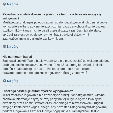
Na górę
Rejestracja została dokonana jakiś czas temu, ale teraz nie mogę się
zalogować?!
Możliwe, że z jakiegoś powodu administrator dezaktywował lub usunął twoje
konto. Wiele witryn, aby zmniejszyć rozmiar bazy danych, cyklicznie usuwa
użytkowników, którzy nic nie pisali przez dłuższy czas. Jeśli tak się stało,
spróbuj zarejestrować się ponownie i bądź bardziej aktywnym i
zaangażowanym w dyskusje użytkownikiem.
Na górę
Nie pamiętam hasła!
Zachowaj spokój! Twoje hasło wprawdzie nie może zostać odzyskane, ale bez
problemu może zostać zresetowane. Przejdź na stronę logowania i kliknij
odnośnik “Nie pamiętam hasła”. Postępuj zgodnie z instrukcjami, a
prawdopodobnie niedługo znów będziesz móc się zalogować.
Na górę
Dlaczego następuje automatyczne wylogowanie?
Jeżeli w czasie logowania nie zaznaczysz funkcji
Zapamiętaj mnie
, witryna
zachowa informację o tym, że twój pobyt na tej witrynie będzie trwał tylko
określony przez administratora czas. Zapobiega to niewłaściwemu użyciu
twojego konta przez kogoś innego. Aby pozostać zalogowanym/zalogowaną,
podczas logowania zaznacz funkcję
Loguj mnie automatycznie
. Jest to