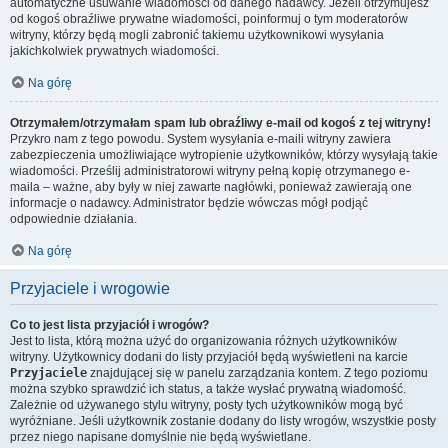
automatyczne usuwanie wiadomości od danego nadawcy. Jeżeli otrzymujesz
od kogoś obraźliwe prywatne wiadomości, poinformuj o tym moderatorów
witryny, którzy będą mogli zabronić takiemu użytkownikowi wysyłania
jakichkolwiek prywatnych wiadomości.
Na górę
Otrzymałem/otrzymałam spam lub obraźliwy e-mail od kogoś z tej witryny!
Przykro nam z tego powodu. System wysyłania e-maili witryny zawiera
zabezpieczenia umożliwiające wytropienie użytkowników, którzy wysyłają takie
wiadomości. Prześlij administratorowi witryny pełną kopię otrzymanego e-
maila – ważne, aby były w niej zawarte nagłówki, ponieważ zawierają one
informacje o nadawcy. Administrator będzie wówczas mógł podjąć
odpowiednie działania.
Na górę
Przyjaciele i wrogowie
Co to jest lista przyjaciół i wrogów?
Jest to lista, którą można użyć do organizowania różnych użytkowników
witryny. Użytkownicy dodani do listy przyjaciół będą wyświetleni na karcie
Przyjaciele
znajdującej się w panelu zarządzania kontem. Z tego poziomu
można szybko sprawdzić ich status, a także wysłać prywatną wiadomość.
Zależnie od używanego stylu witryny, posty tych użytkowników mogą być
wyróżniane. Jeśli użytkownik zostanie dodany do listy wrogów, wszystkie posty
przez niego napisane domyślnie nie będą wyświetlane.