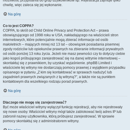
możliwość przypisania do grup użytkowników itp. Rejestracja zajmuje tylko
chwilę, więc zaleca się jej wykonanie.
Na górę
Co to jest COPPA?
COPPA, to skrót od Child Online Privacy and Protection Act – prawa
obowiązującego od 1998 roku w USA, nakładającego na właścicieli stron
internetowych, które potencjalnie mogą zbierać informacje od osób
małoletnich – mających mniej niż 13 lat – obowiązek posiadania pisemnej
zgody rodziców lub opiekunów prawnych na zbieranie informacji prywatnych
od osób poniżej 13 roku życia. Jeżeli nie masz pewności czy to dotyczy ciebie
jako kogoś próbującego zarejestrować się na danej witrynie internetowej –
skontaktuj się z prawnikiem, by uzyskać wyjaśnienie. phpBB Limited i
właściciele tej witryny nie dostarczają pomocy prawnej z wyjątkiem przypadku
opisanego w pytaniu „Z kim się kontaktować w sprawach nadużyć lub
zagadnień prawnych związanych z tą witryną?”, a także nie są punktem
kontaktowym dla wszelkiego rodzaju porad prawnych.
Na górę
Dlaczego nie mogę się zarejestrować?
Być może właściciel witryny wyłączył funkcję rejestracji, aby nie rejestrowały
się nowe osoby. Właściciel witryny mógł także zablokować twój adres IP lub
zabronił nazwy użytkownika, którą próbujesz zarejestrować. W sprawie
pomocy skontaktuj się z administratorem witryny.