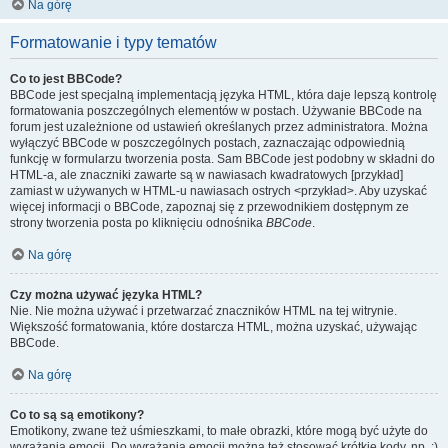
Na górę
Formatowanie i typy tematów
Co to jest BBCode?
BBCode jest specjalną implementacją języka HTML, która daje lepszą kontrolę
formatowania poszczególnych elementów w postach. Używanie BBCode na
forum jest uzależnione od ustawień określanych przez administratora. Można
wyłączyć BBCode w poszczególnych postach, zaznaczając odpowiednią
funkcję w formularzu tworzenia posta. Sam BBCode jest podobny w składni do
HTML-a, ale znaczniki zawarte są w nawiasach kwadratowych [przykład]
zamiast w używanych w HTML-u nawiasach ostrych <przykład>. Aby uzyskać
więcej informacji o BBCode, zapoznaj się z przewodnikiem dostępnym ze
strony tworzenia posta po kliknięciu odnośnika
BBCode
.
Na górę
Czy można używać języka HTML?
Nie. Nie można używać i przetwarzać znaczników HTML na tej witrynie.
Większość formatowania, które dostarcza HTML, można uzyskać, używając
BBCode.
Na górę
Co to są są emotikony?
Emotikony, zwane też uśmieszkami, to małe obrazki, które mogą być użyte do
wyrażania emocji. Do wyrażania emocji można też stosować krótkie kody, np. :)