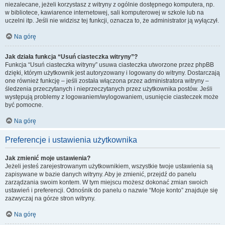
niezalecane, jeżeli korzystasz z witryny z ogólnie dostępnego komputera, np.
w bibliotece, kawiarence internetowej, sali komputerowej w szkole lub na
uczelni itp. Jeśli nie widzisz tej funkcji, oznacza to, że administrator ją wyłączył.
Na górę
Jak działa funkcja “Usuń ciasteczka witryny”?
Funkcja “Usuń ciasteczka witryny” usuwa ciasteczka utworzone przez phpBB
dzięki, którym użytkownik jest autoryzowany i logowany do witryny. Dostarczają
one również funkcję – jeśli została włączona przez administratora witryny –
śledzenia przeczytanych i nieprzeczytanych przez użytkownika postów. Jeśli
występują problemy z logowaniem/wylogowaniem, usunięcie ciasteczek może
być pomocne.
Na górę
Preferencje i ustawienia użytkownika
Jak zmienić moje ustawienia?
Jeżeli jesteś zarejestrowanym użytkownikiem, wszystkie twoje ustawienia są
zapisywane w bazie danych witryny. Aby je zmienić, przejdź do panelu
zarządzania swoim kontem. W tym miejscu możesz dokonać zmian swoich
ustawień i preferencji. Odnośnik do panelu o nazwie “Moje konto” znajduje się
zazwyczaj na górze stron witryny.
Na górę