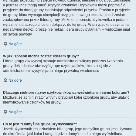
wymagać akceptacji przyjęcia nowego członka, niektóre mogą być zamknięte,
a jeszcze inne mogą mieć ukrytych członków. Użytkownik może poprosić o
przyjęcie do danej grupy, naciskając odpowiedni przycisk. Prośba o przyjęcie
do grupy, która wymaga akceptacji przyjęcia nowego członka, musi zostać
zaakceptowana przez lidera grupy. Może on poprosić użytkownika o podanie
wyjaśnień, dlaczego chce on dołączyć do tej grupy. W przypadku otrzymania
negatywnej decyzji proszę nie nękać lidera grupy pytaniami – widocznie miał
on swoje powody.
Na górę
W jaki sposób można zostać liderem grupy?
Lidera grupy zazwyczaj mianuje administrator witryny podczas tworzenia
grupy. Jeśli chcesz utworzyć grupę użytkowników, skontaktuj się z
administratorem, wysyłając do niego prywatną wiadomość.
Na górę
Dlaczego niektóre nazwy użytkowników są wyświetlane innymi kolorami?
Możliwe, że administrator witryny przypisał kolor członkom grupy, aby ułatwić
identyfikowanie członków tej grupy.
Na górę
Co to jest “Domyślna grupa użytkownika”?
Jeżeli użytkownik jest członkiem kilku grup, jego domyślna grupa jest używana
do określenia, jaki kolor i ranga będzie domyślnie dla niego wyświetlana.