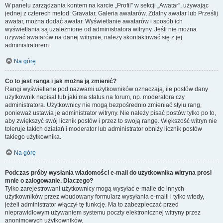
W panelu zarządzania kontem na karcie „Profil” w sekcji „Awatar”, używając
jednej z czterech metod: Gravatar, Galeria awatarów, Zdalny awatar lub Prześlij
awatar, można dodać awatar. Wyświetlanie awatarów i sposób ich
wyświetlania są uzależnione od administratora witryny. Jeśli nie można
używać awatarów na danej witrynie, należy skontaktować się z jej
administratorem.
Na górę
Co to jest ranga i jak można ją zmienić?
Rangi wyświetlane pod nazwami użytkowników oznaczają, ile postów dany
użytkownik napisał lub jaki ma status na forum, np. moderatora czy
administratora. Użytkownicy nie mogą bezpośrednio zmieniać stylu rang,
ponieważ ustawia je administrator witryny. Nie należy pisać postów tylko po to,
aby zwiększyć swój licznik postów i przez to swoją rangę. Większość witryn nie
toleruje takich działań i moderator lub administrator obniży licznik postów
takiego użytkownika.
Na górę
Podczas próby wysłania wiadomości e-mail do użytkownika witryna prosi
mnie o zalogowanie. Dlaczego?
Tylko zarejestrowani użytkownicy mogą wysyłać e-maile do innych
użytkowników przez wbudowany formularz wysyłania e-maili i tylko wtedy,
jeżeli administrator włączył tę funkcję. Ma to zabezpieczać przed
nieprawidłowym używaniem systemu poczty elektronicznej witryny przez
anonimowych użytkowników.