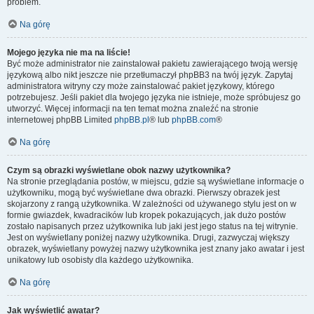
problem.
Na górę
Mojego języka nie ma na liście!
Być może administrator nie zainstalował pakietu zawierającego twoją wersję
językową albo nikt jeszcze nie przetłumaczył phpBB3 na twój język. Zapytaj
administratora witryny czy może zainstalować pakiet językowy, którego
potrzebujesz. Jeśli pakiet dla twojego języka nie istnieje, może spróbujesz go
utworzyć. Więcej informacji na ten temat można znaleźć na stronie
internetowej phpBB Limited
phpBB.pl
® lub
phpBB.com
®
Na górę
Czym są obrazki wyświetlane obok nazwy użytkownika?
Na stronie przeglądania postów, w miejscu, gdzie są wyświetlane informacje o
użytkowniku, mogą być wyświetlane dwa obrazki. Pierwszy obrazek jest
skojarzony z rangą użytkownika. W zależności od używanego stylu jest on w
formie gwiazdek, kwadracików lub kropek pokazujących, jak dużo postów
zostało napisanych przez użytkownika lub jaki jest jego status na tej witrynie.
Jest on wyświetlany poniżej nazwy użytkownika. Drugi, zazwyczaj większy
obrazek, wyświetlany powyżej nazwy użytkownika jest znany jako awatar i jest
unikatowy lub osobisty dla każdego użytkownika.
Na górę
Jak wyświetlić awatar?