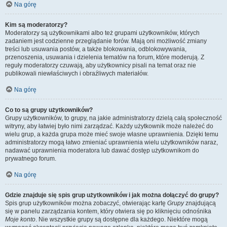
Na górę
Kim są moderatorzy?
Moderatorzy są użytkownikami albo też grupami użytkowników, których
zadaniem jest codzienne przeglądanie forów. Mają oni możliwość zmiany
treści lub usuwania postów, a także blokowania, odblokowywania,
przenoszenia, usuwania i dzielenia tematów na forum, które moderują. Z
reguły moderatorzy czuwają, aby użytkownicy pisali na temat oraz nie
publikowali niewłaściwych i obraźliwych materiałów.
Na górę
Co to są grupy użytkowników?
Grupy użytkowników, to grupy, na jakie administratorzy dzielą całą społeczność
witryny, aby łatwiej było nimi zarządzać. Każdy użytkownik może należeć do
wielu grup, a każda grupa może mieć swoje własne uprawnienia. Dzięki temu
administratorzy mogą łatwo zmieniać uprawnienia wielu użytkowników naraz,
nadawać uprawnienia moderatora lub dawać dostęp użytkownikom do
prywatnego forum.
Na górę
Gdzie znajduje się spis grup użytkowników i jak można dołączyć do grupy?
Spis grup użytkowników można zobaczyć, otwierając kartę
Grupy
znajdującą
się w panelu zarządzania kontem, który otwiera się po kliknięciu odnośnika
Moje konto
. Nie wszystkie grupy są dostępne dla każdego. Niektóre mogą