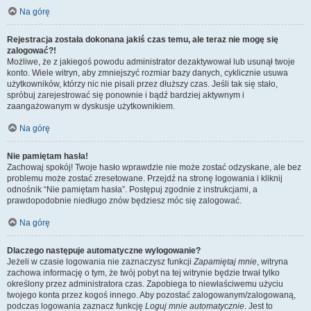
Na górę
Rejestracja została dokonana jakiś czas temu, ale teraz nie mogę się
zalogować?!
Możliwe, że z jakiegoś powodu administrator dezaktywował lub usunął twoje
konto. Wiele witryn, aby zmniejszyć rozmiar bazy danych, cyklicznie usuwa
użytkowników, którzy nic nie pisali przez dłuższy czas. Jeśli tak się stało,
spróbuj zarejestrować się ponownie i bądź bardziej aktywnym i
zaangażowanym w dyskusje użytkownikiem.
Na górę
Nie pamiętam hasła!
Zachowaj spokój! Twoje hasło wprawdzie nie może zostać odzyskane, ale bez
problemu może zostać zresetowane. Przejdź na stronę logowania i kliknij
odnośnik “Nie pamiętam hasła”. Postępuj zgodnie z instrukcjami, a
prawdopodobnie niedługo znów będziesz móc się zalogować.
Na górę
Dlaczego następuje automatyczne wylogowanie?
Jeżeli w czasie logowania nie zaznaczysz funkcji
Zapamiętaj mnie
, witryna
zachowa informację o tym, że twój pobyt na tej witrynie będzie trwał tylko
określony przez administratora czas. Zapobiega to niewłaściwemu użyciu
twojego konta przez kogoś innego. Aby pozostać zalogowanym/zalogowaną,
podczas logowania zaznacz funkcję
Loguj mnie automatycznie
. Jest to