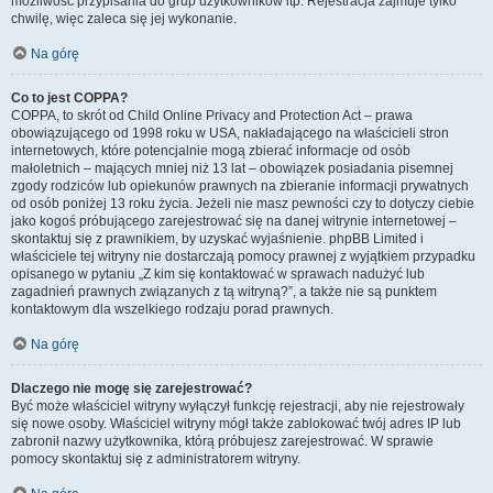
możliwość przypisania do grup użytkowników itp. Rejestracja zajmuje tylko
chwilę, więc zaleca się jej wykonanie.
Na górę
Co to jest COPPA?
COPPA, to skrót od Child Online Privacy and Protection Act – prawa
obowiązującego od 1998 roku w USA, nakładającego na właścicieli stron
internetowych, które potencjalnie mogą zbierać informacje od osób
małoletnich – mających mniej niż 13 lat – obowiązek posiadania pisemnej
zgody rodziców lub opiekunów prawnych na zbieranie informacji prywatnych
od osób poniżej 13 roku życia. Jeżeli nie masz pewności czy to dotyczy ciebie
jako kogoś próbującego zarejestrować się na danej witrynie internetowej –
skontaktuj się z prawnikiem, by uzyskać wyjaśnienie. phpBB Limited i
właściciele tej witryny nie dostarczają pomocy prawnej z wyjątkiem przypadku
opisanego w pytaniu „Z kim się kontaktować w sprawach nadużyć lub
zagadnień prawnych związanych z tą witryną?”, a także nie są punktem
kontaktowym dla wszelkiego rodzaju porad prawnych.
Na górę
Dlaczego nie mogę się zarejestrować?
Być może właściciel witryny wyłączył funkcję rejestracji, aby nie rejestrowały
się nowe osoby. Właściciel witryny mógł także zablokować twój adres IP lub
zabronił nazwy użytkownika, którą próbujesz zarejestrować. W sprawie
pomocy skontaktuj się z administratorem witryny.