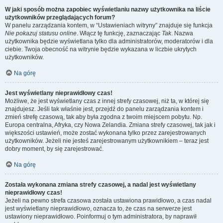
W jaki sposób można zapobiec wyświetlaniu nazwy użytkownika na liście
użytkowników przeglądających forum?
W panelu zarządzania kontem, w “Ustawieniach witryny” znajduje się funkcja
Nie pokazuj statusu online
. Włącz tę funkcję, zaznaczając
Tak
. Nazwa
użytkownika będzie wyświetlana tylko dla administratorów, moderatorów i dla
ciebie. Twoja obecność na witrynie będzie wykazana w liczbie ukrytych
użytkowników.
Na górę
Jest wyświetlany nieprawidłowy czas!
Możliwe, że jest wyświetlany czas z innej strefy czasowej, niż ta, w której się
znajdujesz. Jeśli tak właśnie jest, przejdź do panelu zarządzania kontem i
zmień strefę czasową, tak aby była zgodna z twoim miejscem pobytu. Np.
Europa centralna, Afryka, czy Nowa Zelandia. Zmiana strefy czasowej, tak jak i
większości ustawień, może zostać wykonana tylko przez zarejestrowanych
użytkowników. Jeżeli nie jesteś zarejestrowanym użytkownikiem – teraz jest
dobry moment, by się zarejestrować.
Na górę
Została wykonana zmiana strefy czasowej, a nadal jest wyświetlany
nieprawidłowy czas!
Jeżeli na pewno strefa czasowa została ustawiona prawidłowo, a czas nadal
jest wyświetlany nieprawidłowo, oznacza to, że czas na serwerze jest
ustawiony nieprawidłowo. Poinformuj o tym administratora, by naprawił