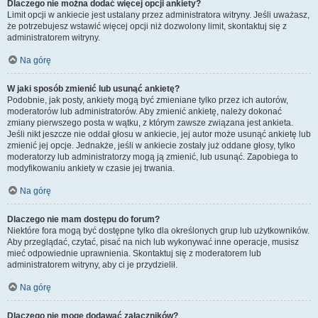
Dlaczego nie można dodać więcej opcji ankiety?
Limit opcji w ankiecie jest ustalany przez administratora witryny. Jeśli uważasz,
że potrzebujesz wstawić więcej opcji niż dozwolony limit, skontaktuj się z
administratorem witryny.
Na górę
W jaki sposób zmienić lub usunąć ankietę?
Podobnie, jak posty, ankiety mogą być zmieniane tylko przez ich autorów,
moderatorów lub administratorów. Aby zmienić ankietę, należy dokonać
zmiany pierwszego posta w wątku, z którym zawsze związana jest ankieta.
Jeśli nikt jeszcze nie oddał głosu w ankiecie, jej autor może usunąć ankietę lub
zmienić jej opcje. Jednakże, jeśli w ankiecie zostały już oddane głosy, tylko
moderatorzy lub administratorzy mogą ją zmienić, lub usunąć. Zapobiega to
modyfikowaniu ankiety w czasie jej trwania.
Na górę
Dlaczego nie mam dostępu do forum?
Niektóre fora mogą być dostępne tylko dla określonych grup lub użytkowników.
Aby przeglądać, czytać, pisać na nich lub wykonywać inne operacje, musisz
mieć odpowiednie uprawnienia. Skontaktuj się z moderatorem lub
administratorem witryny, aby ci je przydzielił.
Na górę
Dlaczego nie mogę dodawać załączników?