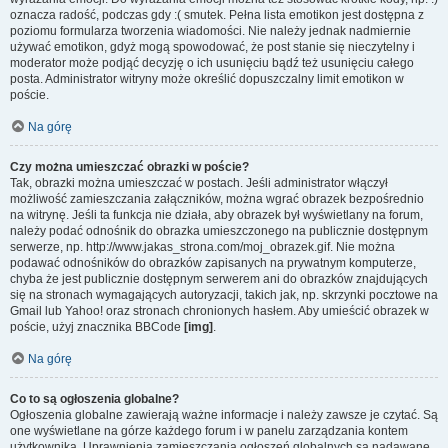
oznacza radość, podczas gdy :( smutek. Pełna lista emotikon jest dostępna z
poziomu formularza tworzenia wiadomości. Nie należy jednak nadmiernie
używać emotikon, gdyż mogą spowodować, że post stanie się nieczytelny i
moderator może podjąć decyzję o ich usunięciu bądź też usunięciu całego
posta. Administrator witryny może określić dopuszczalny limit emotikon w
poście.
Na górę
Czy można umieszczać obrazki w poście?
Tak, obrazki można umieszczać w postach. Jeśli administrator włączył
możliwość zamieszczania załączników, można wgrać obrazek bezpośrednio
na witrynę. Jeśli ta funkcja nie działa, aby obrazek był wyświetlany na forum,
należy podać odnośnik do obrazka umieszczonego na publicznie dostępnym
serwerze, np. http://www.jakas_strona.com/moj_obrazek.gif. Nie można
podawać odnośników do obrazków zapisanych na prywatnym komputerze,
chyba że jest publicznie dostępnym serwerem ani do obrazków znajdujących
się na stronach wymagających autoryzacji, takich jak, np. skrzynki pocztowe na
Gmail lub Yahoo! oraz stronach chronionych hasłem. Aby umieścić obrazek w
poście, użyj znacznika BBCode
[img]
.
Na górę
Co to są ogłoszenia globalne?
Ogłoszenia globalne zawierają ważne informacje i należy zawsze je czytać. Są
one wyświetlane na górze każdego forum i w panelu zarządzania kontem
użytkownika. Uprawnienia zamieszczania ogłoszeń globalnych są nadawane