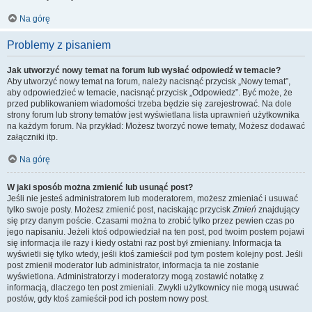
Na górę
Problemy z pisaniem
Jak utworzyć nowy temat na forum lub wysłać odpowiedź w temacie?
Aby utworzyć nowy temat na forum, należy nacisnąć przycisk „Nowy temat”,
aby odpowiedzieć w temacie, nacisnąć przycisk „Odpowiedz”. Być może, że
przed publikowaniem wiadomości trzeba będzie się zarejestrować. Na dole
strony forum lub strony tematów jest wyświetlana lista uprawnień użytkownika
na każdym forum. Na przykład: Możesz tworzyć nowe tematy, Możesz dodawać
załączniki itp.
Na górę
W jaki sposób można zmienić lub usunąć post?
Jeśli nie jesteś administratorem lub moderatorem, możesz zmieniać i usuwać
tylko swoje posty. Możesz zmienić post, naciskając przycisk
Zmień
znajdujący
się przy danym poście. Czasami można to zrobić tylko przez pewien czas po
jego napisaniu. Jeżeli ktoś odpowiedział na ten post, pod twoim postem pojawi
się informacja ile razy i kiedy ostatni raz post był zmieniany. Informacja ta
wyświetli się tylko wtedy, jeśli ktoś zamieścił pod tym postem kolejny post. Jeśli
post zmienił moderator lub administrator, informacja ta nie zostanie
wyświetlona. Administratorzy i moderatorzy mogą zostawić notatkę z
informacją, dlaczego ten post zmieniali. Zwykli użytkownicy nie mogą usuwać
postów, gdy ktoś zamieścił pod ich postem nowy post.