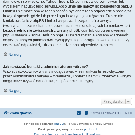
darmowych serwisów, np. Yahoo!, free.fr, f2s.com, itp., z kierownictwem lub
wydziałem nadużyć tego serwisu. Absolutnie
nie należy
do kompetencji phpBB
Limited i nie może ona w żaden sposób być obarczana odpowiedzialnością za
to w jaki sposób, gdzie lub przez kogo ta witryna jest używana. Proszę nie
kontaktować się z phpBB Limited w sprawach zagadnień prawnych
(wstrzymania i zaniechania, odpowiedzialności, szkalujących komentarzy itp.)
bezpośrednio nie związanych
z witryną phpBB.com lub oprogramowaniem
phpBB samym w sobie. Jeśli do phpBB Limited zostanie wysłana wiadomość
dotycząca
innych podmiotów
używających tego oprogramowania, nie należy
oczekiwać odpowiedzi, lub zostanie udzielona odpowiedź lakoniczna.
Na górę
Jak nawiązać kontakt z administratorem witryny?
Wszyscy użytkownicy witryny mogą używać – jeśli funkcja ta jest włączona
przez administratora witryny – formularza „Kontakt z nami”. Członkowie witryny
mogą także używać odnośnika „Zespół administracyjny”.
Na górę
Przejdź do
Strona główna
Strefa czasowa
UTC+02:00
Technologię dostarcza
phpBB
® Forum Software © phpBB Limited
Polski pakiet językowy dostarcza
phpBB.pl
Zasady ochrony danych osobowych
|
Regulamin