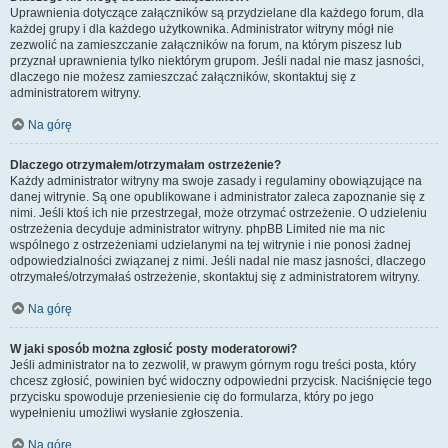
Uprawnienia dotyczące załączników są przydzielane dla każdego forum, dla
każdej grupy i dla każdego użytkownika. Administrator witryny mógł nie
zezwolić na zamieszczanie załączników na forum, na którym piszesz lub
przyznał uprawnienia tylko niektórym grupom. Jeśli nadal nie masz jasności,
dlaczego nie możesz zamieszczać załączników, skontaktuj się z
administratorem witryny.
Na górę
Dlaczego otrzymałem/otrzymałam ostrzeżenie?
Każdy administrator witryny ma swoje zasady i regulaminy obowiązujące na
danej witrynie. Są one opublikowane i administrator zaleca zapoznanie się z
nimi. Jeśli ktoś ich nie przestrzegał, może otrzymać ostrzeżenie. O udzieleniu
ostrzeżenia decyduje administrator witryny. phpBB Limited nie ma nic
wspólnego z ostrzeżeniami udzielanymi na tej witrynie i nie ponosi żadnej
odpowiedzialności związanej z nimi. Jeśli nadal nie masz jasności, dlaczego
otrzymałeś/otrzymałaś ostrzeżenie, skontaktuj się z administratorem witryny.
Na górę
W jaki sposób można zgłosić posty moderatorowi?
Jeśli administrator na to zezwolił, w prawym górnym rogu treści posta, który
chcesz zgłosić, powinien być widoczny odpowiedni przycisk. Naciśnięcie tego
przycisku spowoduje przeniesienie cię do formularza, który po jego
wypełnieniu umożliwi wysłanie zgłoszenia.
Na górę