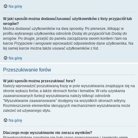
Na górę
W jaki sposób można dodawać/usuwać użytkowników z listy przyjaciół lub
wrogów?
Można dodawać użytkowników na dwa sposoby. Po pierwsze, klikając w
profilu wybranego użytkownika odnośnik
Dodaj do przyjaciół
lub
Dodaj do
wrogów
. Po drugie, przejść do panelu zarządzania swoim kontem i tam na
karcie
Przyjaciele i wrogowie
wprowadzić odpowiednie dane użytkownika. Na
tej samej karcie można także usuwać użytkowników z list.
Na górę
Przeszukiwanie forów
W jaki sposób można przeszukiwać fora?
Należy wprowadzić poszukiwaną frazę w pole wyszukiwania znajdujące się na
stronie wykazu forów, a także stronach forów i tematów. W celu uzyskania
zaawansowanych funkcji wyszukiwania należy kliknąć odnośnik
“Wyszukiwanie zaawansowane” dostępny na wszystkich stronach witryny.
Rozmieszczenie elementów sterujących mechanizmem wyszukiwania może
zależeć od używanego stylu.
Na górę
Dlaczego moje wyszukiwanie nie zwraca wyników?
Prawdopodobnie zapytanie nie było jasno sprecyzowane i zawierało wiele