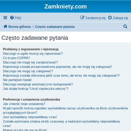
Zamkniety.com
FAQ
Zarejestruj się
Zaloguj się
S
Strona główna
Często zadawane pytania
z
Często zadawane pytania
u
k
Problemy z logowaniem i rejestracją
Dlaczego w ogóle muszę się rejestrować?
a
Co to jest COPPA?
j
Dlaczego nie mogę się zarejestrować?
Rejestracja została przeprowadzona poprawnie, ale nie mogę się zalogować!
Dlaczego nie mogę się zalogować?
Rejestracja została dokonana jakiś czas temu, ale teraz nie mogę się zalogować?!
Nie pamiętam hasła!
Dlaczego następuje automatyczne wylogowanie?
Jak działa funkcja “Usuń ciasteczka witryny”?
Preferencje i ustawienia użytkownika
Jak zmienić moje ustawienia?
W jaki sposób można zapobiec wyświetlaniu nazwy użytkownika na liście użytkowników
przeglądających forum?
Jest wyświetlany nieprawidłowy czas!
Została wykonana zmiana strefy czasowej, a nadal jest wyświetlany nieprawidłowy
czas!
Mojego języka nie ma na liście!