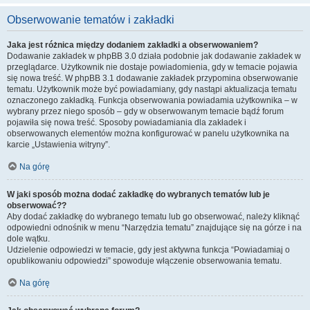
Obserwowanie tematów i zakładki
Jaka jest różnica między dodaniem zakładki a obserwowaniem?
Dodawanie zakładek w phpBB 3.0 działa podobnie jak dodawanie zakładek w
przeglądarce. Użytkownik nie dostaje powiadomienia, gdy w temacie pojawia
się nowa treść. W phpBB 3.1 dodawanie zakładek przypomina obserwowanie
tematu. Użytkownik może być powiadamiany, gdy nastąpi aktualizacja tematu
oznaczonego zakładką. Funkcja obserwowania powiadamia użytkownika – w
wybrany przez niego sposób – gdy w obserwowanym temacie bądź forum
pojawiła się nowa treść. Sposoby powiadamiania dla zakładek i
obserwowanych elementów można konfigurować w panelu użytkownika na
karcie „Ustawienia witryny”.
Na górę
W jaki sposób można dodać zakładkę do wybranych tematów lub je
obserwować??
Aby dodać zakładkę do wybranego tematu lub go obserwować, należy kliknąć
odpowiedni odnośnik w menu “Narzędzia tematu” znajdujące się na górze i na
dole wątku.
Udzielenie odpowiedzi w temacie, gdy jest aktywna funkcja “Powiadamiaj o
opublikowaniu odpowiedzi” spowoduje włączenie obserwowania tematu.
Na górę