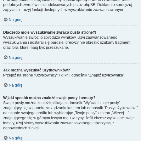
podobnych zwrotów niezindeksowanych przez phpBB. Dokładnie sprecyzuj
zapytanie – użyj funkcji dostępnych w wyszukiwaniu zaawansowanym.
Na górę
Dlaczego moje wyszukiwanie zwraca pustą stronę?!
Wyszukiwanie zwróciło zbyt dużo wyników. Użyj zaawansowanego
wyszukiwania i postaraj się bardziej precyzyjnie określić szukany fragment
oraz fora, które mają być przeszukane.
Na górę
Jak można wyszukać użytkowników?
Przejdź na stronę “Użytkownicy” i kliknij odnośnik “Znajdź użytkownika”.
Na górę
W jaki sposób można znaleźć swoje posty i tematy?
Swoje posty można znaleźć, klikając odnośnik “Wyświetl moje posty”
znajdujący się w panelu zarządzania kontem lub odnośnik “Posty użytkownika”
na stronie swojego profilu lub wybierając „Twoje posty” z menu „Więcej…”
znajdującego się w górnym lewym rogu witryny. Jeśli chcesz wyszukać swoje
tematy, użyj strony wyszukiwania zaawansowanego i skorzystaj z
odpowiednich funkcji.
Na górę