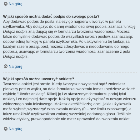
Na górę
W jaki sposób można dodać podpis do swojego posta?
Aby dodawać podpis do posta, należy go najpierw utworzyć w panelu
użytkownika. Aby dołączyć do danej wiadomości swój podpis, zaznacz funkcję
Dołącz podpis
znajdującą się w formularzu tworzenia wiadomości. Możesz
także domyślnie dodawać podpis do wszystkich swoich postów, zaznaczając
odpowiednią funkcję w panelu użytkownika. Po uaktywnieniu tej funkcji, za
każdym razem pisząc post, możesz zdecydować o niedodawaniu do niego
podpisu, usuwając w formularzu tworzenia wiadomości zaznaczenie z pola
Dołącz podpis
.
Na górę
W jaki sposób można utworzyć ankietę?
Tworzenie ankiet jest proste. Kiedy tworzysz nowy temat bądź zmieniasz
pierwszy post w wątku, na dole formularza tworzenia tematu będziesz widzieć
etykietę “Utwórz ankietę”. Kliknij ją i w otworzonym formularzu podaj tytuł
ankiety i co najmniej dwie opcje. Każdą opcję należy wpisać w nowym wierszu
widocznego pola tekstowego. Możesz określić liczbę opcji, jakie użytkownik
może wybrać, wyznaczyć czas trwania ankiety (0 – bez limitu czasowego), a
także umożliwić użytkownikom zmianę wcześniej oddanego głosu. Jeśli nie
widzisz etykiety, prawdopodobnie nie masz uprawnień do tworzenia ankiet.
Na górę