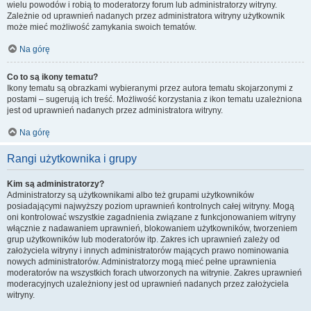
wielu powodów i robią to moderatorzy forum lub administratorzy witryny.
Zależnie od uprawnień nadanych przez administratora witryny użytkownik
może mieć możliwość zamykania swoich tematów.
Na górę
Co to są ikony tematu?
Ikony tematu są obrazkami wybieranymi przez autora tematu skojarzonymi z
postami – sugerują ich treść. Możliwość korzystania z ikon tematu uzależniona
jest od uprawnień nadanych przez administratora witryny.
Na górę
Rangi użytkownika i grupy
Kim są administratorzy?
Administratorzy są użytkownikami albo też grupami użytkowników
posiadającymi najwyższy poziom uprawnień kontrolnych całej witryny. Mogą
oni kontrolować wszystkie zagadnienia związane z funkcjonowaniem witryny
włącznie z nadawaniem uprawnień, blokowaniem użytkowników, tworzeniem
grup użytkowników lub moderatorów itp. Zakres ich uprawnień zależy od
założyciela witryny i innych administratorów mających prawo nominowania
nowych administratorów. Administratorzy mogą mieć pełne uprawnienia
moderatorów na wszystkich forach utworzonych na witrynie. Zakres uprawnień
moderacyjnych uzależniony jest od uprawnień nadanych przez założyciela
witryny.