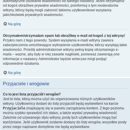
automatyczne usuwanie wiadomości od danego nadawcy. Jeżeli otrzymujesz
od kogoś obraźliwe prywatne wiadomości, poinformuj o tym moderatorów
witryny, którzy będą mogli zabronić takiemu użytkownikowi wysyłania
jakichkolwiek prywatnych wiadomości.
Na górę
Otrzymałem/otrzymałam spam lub obraźliwy e-mail od kogoś z tej witryny!
Przykro nam z tego powodu. System wysyłania e-maili witryny zawiera
zabezpieczenia umożliwiające wytropienie użytkowników, którzy wysyłają takie
wiadomości. Prześlij administratorowi witryny pełną kopię otrzymanego e-
maila – ważne, aby były w niej zawarte nagłówki, ponieważ zawierają one
informacje o nadawcy. Administrator będzie wówczas mógł podjąć
odpowiednie działania.
Na górę
Przyjaciele i wrogowie
Co to jest lista przyjaciół i wrogów?
Jest to lista, którą można użyć do organizowania różnych użytkowników
witryny. Użytkownicy dodani do listy przyjaciół będą wyświetleni na karcie
Przyjaciele
znajdującej się w panelu zarządzania kontem. Z tego poziomu
można szybko sprawdzić ich status, a także wysłać prywatną wiadomość.
Zależnie od używanego stylu witryny, posty tych użytkowników mogą być
wyróżniane. Jeśli użytkownik zostanie dodany do listy wrogów, wszystkie posty
przez niego napisane domyślnie nie będą wyświetlane.