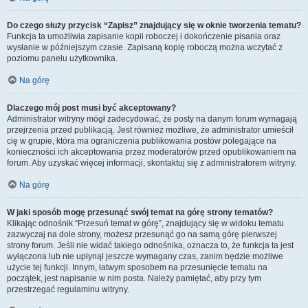
Do czego służy przycisk “Zapisz” znajdujący się w oknie tworzenia tematu?
Funkcja ta umożliwia zapisanie kopii roboczej i dokończenie pisania oraz
wysłanie w późniejszym czasie. Zapisaną kopię roboczą można wczytać z
poziomu panelu użytkownika.
Na górę
Dlaczego mój post musi być akceptowany?
Administrator witryny mógł zadecydować, że posty na danym forum wymagają
przejrzenia przed publikacją. Jest również możliwe, że administrator umieścił
cię w grupie, która ma ograniczenia publikowania postów polegające na
konieczności ich akceptowania przez moderatorów przed opublikowaniem na
forum. Aby uzyskać więcej informacji, skontaktuj się z administratorem witryny.
Na górę
W jaki sposób mogę przesunąć swój temat na górę strony tematów?
Klikając odnośnik “Przesuń temat w górę”, znajdujący się w widoku tematu
zazwyczaj na dole strony, możesz przesunąć go na samą górę pierwszej
strony forum. Jeśli nie widać takiego odnośnika, oznacza to, że funkcja ta jest
wyłączona lub nie upłynął jeszcze wymagany czas, zanim będzie możliwe
użycie tej funkcji. Innym, łatwym sposobem na przesunięcie tematu na
początek, jest napisanie w nim posta. Należy pamiętać, aby przy tym
przestrzegać regulaminu witryny.