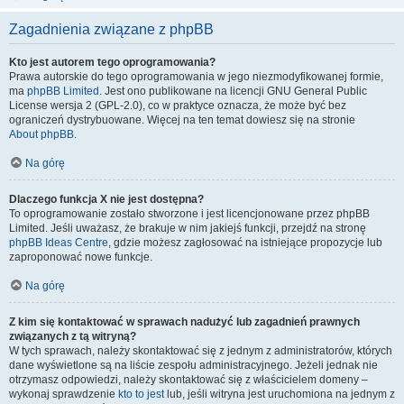
Zagadnienia związane z phpBB
Kto jest autorem tego oprogramowania?
Prawa autorskie do tego oprogramowania w jego niezmodyfikowanej formie,
ma
phpBB Limited
. Jest ono publikowane na licencji GNU General Public
License wersja 2 (GPL-2.0), co w praktyce oznacza, że może być bez
ograniczeń dystrybuowane. Więcej na ten temat dowiesz się na stronie
About phpBB
.
Na górę
Dlaczego funkcja X nie jest dostępna?
To oprogramowanie zostało stworzone i jest licencjonowane przez phpBB
Limited. Jeśli uważasz, że brakuje w nim jakiejś funkcji, przejdź na stronę
phpBB Ideas Centre
, gdzie możesz zagłosować na istniejące propozycje lub
zaproponować nowe funkcje.
Na górę
Z kim się kontaktować w sprawach nadużyć lub zagadnień prawnych
związanych z tą witryną?
W tych sprawach, należy skontaktować się z jednym z administratorów, których
dane wyświetlone są na liście zespołu administracyjnego. Jeżeli jednak nie
otrzymasz odpowiedzi, należy skontaktować się z właścicielem domeny –
wykonaj sprawdzenie
kto to jest
lub, jeśli witryna jest uruchomiona na jednym z