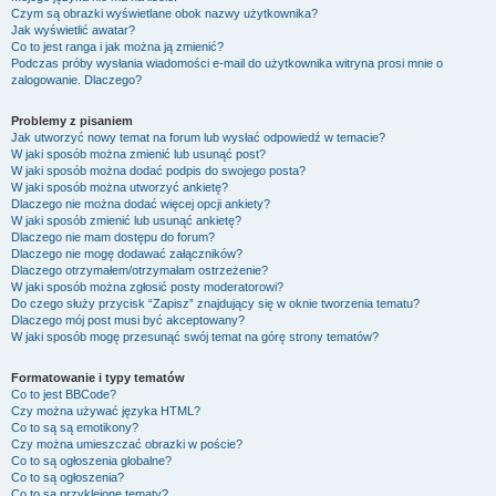
Czym są obrazki wyświetlane obok nazwy użytkownika?
Jak wyświetlić awatar?
Co to jest ranga i jak można ją zmienić?
Podczas próby wysłania wiadomości e-mail do użytkownika witryna prosi mnie o
zalogowanie. Dlaczego?
Problemy z pisaniem
Jak utworzyć nowy temat na forum lub wysłać odpowiedź w temacie?
W jaki sposób można zmienić lub usunąć post?
W jaki sposób można dodać podpis do swojego posta?
W jaki sposób można utworzyć ankietę?
Dlaczego nie można dodać więcej opcji ankiety?
W jaki sposób zmienić lub usunąć ankietę?
Dlaczego nie mam dostępu do forum?
Dlaczego nie mogę dodawać załączników?
Dlaczego otrzymałem/otrzymałam ostrzeżenie?
W jaki sposób można zgłosić posty moderatorowi?
Do czego służy przycisk “Zapisz” znajdujący się w oknie tworzenia tematu?
Dlaczego mój post musi być akceptowany?
W jaki sposób mogę przesunąć swój temat na górę strony tematów?
Formatowanie i typy tematów
Co to jest BBCode?
Czy można używać języka HTML?
Co to są są emotikony?
Czy można umieszczać obrazki w poście?
Co to są ogłoszenia globalne?
Co to są ogłoszenia?
Co to są przyklejone tematy?