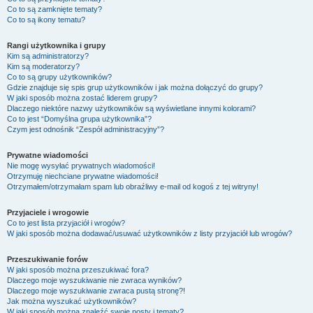
Co to są zamknięte tematy?
Co to są ikony tematu?
Rangi użytkownika i grupy
Kim są administratorzy?
Kim są moderatorzy?
Co to są grupy użytkowników?
Gdzie znajduje się spis grup użytkowników i jak można dołączyć do grupy?
W jaki sposób można zostać liderem grupy?
Dlaczego niektóre nazwy użytkowników są wyświetlane innymi kolorami?
Co to jest “Domyślna grupa użytkownika”?
Czym jest odnośnik “Zespół administracyjny”?
Prywatne wiadomości
Nie mogę wysyłać prywatnych wiadomości!
Otrzymuję niechciane prywatne wiadomości!
Otrzymałem/otrzymałam spam lub obraźliwy e-mail od kogoś z tej witryny!
Przyjaciele i wrogowie
Co to jest lista przyjaciół i wrogów?
W jaki sposób można dodawać/usuwać użytkowników z listy przyjaciół lub wrogów?
Przeszukiwanie forów
W jaki sposób można przeszukiwać fora?
Dlaczego moje wyszukiwanie nie zwraca wyników?
Dlaczego moje wyszukiwanie zwraca pustą stronę?!
Jak można wyszukać użytkowników?
W jaki sposób można znaleźć swoje posty i tematy?