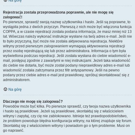
Na górę
Rejestracja została przeprowadzona poprawnie, ale nie mogę się
zalogować!
Po pierwsze, sprawdź swoją nazwę użytkownika i hasło. Jeśli są poprawne, to
wystąpiła jedna z dwóch przyczyn. Pierwszą z nich może być włączona funkcja
COPPA, a w czasie rejestracji została podana informacja, że masz mniej niż 13
lat. Wówczas należy wykonać instrukcje wysłane na twój adres e-mail. Jeśli nie
to było przyczyną, być może nie została aktywowana rejestracja. Niektóre
witryny przed pierwszym zalogowaniem wymagają aktywowania rejestracji
przez osobę rejestrującą się lub przez administratora. Informacja o tym była
wyświetlona podczas rejestracji. Jeśli została wysłana do ciebie wiadomość e-
mail, postępuj zgodnie z zawartymi w niej instrukcjami. Jeżeli taka wiadomość
do ciebie nie dotarła, być może został podany nieprawidłowy adres e-mail lub
wiadomość została zatrzymana przez filtr antyspamowy. Jeśli na pewno
podany przez ciebie adres e-mail jest prawidłowy, spróbuj skontaktować się z
administratorem.
Na górę
Dlaczego nie mogę się zalogować?
Powodów może być kilka. Po pierwsze sprawdź, czy twoja nazwa użytkownika
i hasło są prawidłowe. Jeżeli są prawidłowe, skontaktuj się z właścicielem
witryny i zapytaj, czy cię nie zablokowano. Istnieje też prawdopodobieństwo,
że problem powoduje błędna konfiguracja witryny, na której znajduje się forum.
Skontaktuj się z właścicielem witryny i powiadom go o tym problemie. Musi on
go naprawić.