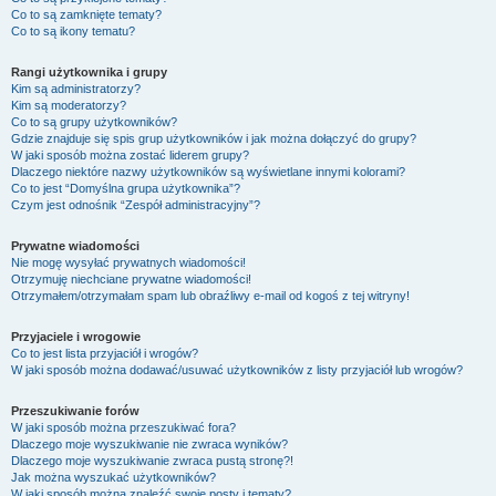
Co to są zamknięte tematy?
Co to są ikony tematu?
Rangi użytkownika i grupy
Kim są administratorzy?
Kim są moderatorzy?
Co to są grupy użytkowników?
Gdzie znajduje się spis grup użytkowników i jak można dołączyć do grupy?
W jaki sposób można zostać liderem grupy?
Dlaczego niektóre nazwy użytkowników są wyświetlane innymi kolorami?
Co to jest “Domyślna grupa użytkownika”?
Czym jest odnośnik “Zespół administracyjny”?
Prywatne wiadomości
Nie mogę wysyłać prywatnych wiadomości!
Otrzymuję niechciane prywatne wiadomości!
Otrzymałem/otrzymałam spam lub obraźliwy e-mail od kogoś z tej witryny!
Przyjaciele i wrogowie
Co to jest lista przyjaciół i wrogów?
W jaki sposób można dodawać/usuwać użytkowników z listy przyjaciół lub wrogów?
Przeszukiwanie forów
W jaki sposób można przeszukiwać fora?
Dlaczego moje wyszukiwanie nie zwraca wyników?
Dlaczego moje wyszukiwanie zwraca pustą stronę?!
Jak można wyszukać użytkowników?
W jaki sposób można znaleźć swoje posty i tematy?