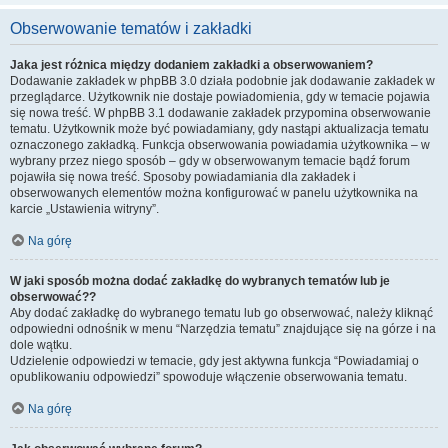
Obserwowanie tematów i zakładki
Jaka jest różnica między dodaniem zakładki a obserwowaniem?
Dodawanie zakładek w phpBB 3.0 działa podobnie jak dodawanie zakładek w
przeglądarce. Użytkownik nie dostaje powiadomienia, gdy w temacie pojawia
się nowa treść. W phpBB 3.1 dodawanie zakładek przypomina obserwowanie
tematu. Użytkownik może być powiadamiany, gdy nastąpi aktualizacja tematu
oznaczonego zakładką. Funkcja obserwowania powiadamia użytkownika – w
wybrany przez niego sposób – gdy w obserwowanym temacie bądź forum
pojawiła się nowa treść. Sposoby powiadamiania dla zakładek i
obserwowanych elementów można konfigurować w panelu użytkownika na
karcie „Ustawienia witryny”.
Na górę
W jaki sposób można dodać zakładkę do wybranych tematów lub je
obserwować??
Aby dodać zakładkę do wybranego tematu lub go obserwować, należy kliknąć
odpowiedni odnośnik w menu “Narzędzia tematu” znajdujące się na górze i na
dole wątku.
Udzielenie odpowiedzi w temacie, gdy jest aktywna funkcja “Powiadamiaj o
opublikowaniu odpowiedzi” spowoduje włączenie obserwowania tematu.
Na górę