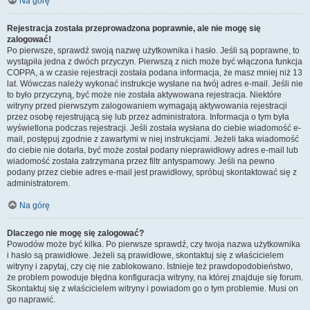
Na górę
Rejestracja została przeprowadzona poprawnie, ale nie mogę się
zalogować!
Po pierwsze, sprawdź swoją nazwę użytkownika i hasło. Jeśli są poprawne, to
wystąpiła jedna z dwóch przyczyn. Pierwszą z nich może być włączona funkcja
COPPA, a w czasie rejestracji została podana informacja, że masz mniej niż 13
lat. Wówczas należy wykonać instrukcje wysłane na twój adres e-mail. Jeśli nie
to było przyczyną, być może nie została aktywowana rejestracja. Niektóre
witryny przed pierwszym zalogowaniem wymagają aktywowania rejestracji
przez osobę rejestrującą się lub przez administratora. Informacja o tym była
wyświetlona podczas rejestracji. Jeśli została wysłana do ciebie wiadomość e-
mail, postępuj zgodnie z zawartymi w niej instrukcjami. Jeżeli taka wiadomość
do ciebie nie dotarła, być może został podany nieprawidłowy adres e-mail lub
wiadomość została zatrzymana przez filtr antyspamowy. Jeśli na pewno
podany przez ciebie adres e-mail jest prawidłowy, spróbuj skontaktować się z
administratorem.
Na górę
Dlaczego nie mogę się zalogować?
Powodów może być kilka. Po pierwsze sprawdź, czy twoja nazwa użytkownika
i hasło są prawidłowe. Jeżeli są prawidłowe, skontaktuj się z właścicielem
witryny i zapytaj, czy cię nie zablokowano. Istnieje też prawdopodobieństwo,
że problem powoduje błędna konfiguracja witryny, na której znajduje się forum.
Skontaktuj się z właścicielem witryny i powiadom go o tym problemie. Musi on
go naprawić.