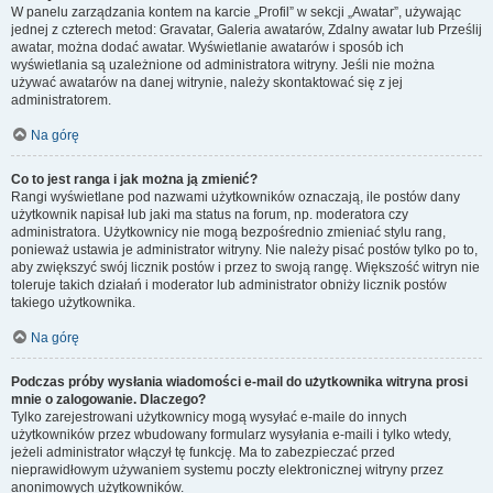
W panelu zarządzania kontem na karcie „Profil” w sekcji „Awatar”, używając
jednej z czterech metod: Gravatar, Galeria awatarów, Zdalny awatar lub Prześlij
awatar, można dodać awatar. Wyświetlanie awatarów i sposób ich
wyświetlania są uzależnione od administratora witryny. Jeśli nie można
używać awatarów na danej witrynie, należy skontaktować się z jej
administratorem.
Na górę
Co to jest ranga i jak można ją zmienić?
Rangi wyświetlane pod nazwami użytkowników oznaczają, ile postów dany
użytkownik napisał lub jaki ma status na forum, np. moderatora czy
administratora. Użytkownicy nie mogą bezpośrednio zmieniać stylu rang,
ponieważ ustawia je administrator witryny. Nie należy pisać postów tylko po to,
aby zwiększyć swój licznik postów i przez to swoją rangę. Większość witryn nie
toleruje takich działań i moderator lub administrator obniży licznik postów
takiego użytkownika.
Na górę
Podczas próby wysłania wiadomości e-mail do użytkownika witryna prosi
mnie o zalogowanie. Dlaczego?
Tylko zarejestrowani użytkownicy mogą wysyłać e-maile do innych
użytkowników przez wbudowany formularz wysyłania e-maili i tylko wtedy,
jeżeli administrator włączył tę funkcję. Ma to zabezpieczać przed
nieprawidłowym używaniem systemu poczty elektronicznej witryny przez
anonimowych użytkowników.