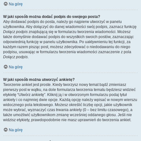
Na górę
W jaki sposób można dodać podpis do swojego posta?
Aby dodawać podpis do posta, należy go najpierw utworzyć w panelu
użytkownika. Aby dołączyć do danej wiadomości swój podpis, zaznacz funkcję
Dołącz podpis
znajdującą się w formularzu tworzenia wiadomości. Możesz
także domyślnie dodawać podpis do wszystkich swoich postów, zaznaczając
odpowiednią funkcję w panelu użytkownika. Po uaktywnieniu tej funkcji, za
każdym razem pisząc post, możesz zdecydować o niedodawaniu do niego
podpisu, usuwając w formularzu tworzenia wiadomości zaznaczenie z pola
Dołącz podpis
.
Na górę
W jaki sposób można utworzyć ankietę?
Tworzenie ankiet jest proste. Kiedy tworzysz nowy temat bądź zmieniasz
pierwszy post w wątku, na dole formularza tworzenia tematu będziesz widzieć
etykietę “Utwórz ankietę”. Kliknij ją i w otworzonym formularzu podaj tytuł
ankiety i co najmniej dwie opcje. Każdą opcję należy wpisać w nowym wierszu
widocznego pola tekstowego. Możesz określić liczbę opcji, jakie użytkownik
może wybrać, wyznaczyć czas trwania ankiety (0 – bez limitu czasowego), a
także umożliwić użytkownikom zmianę wcześniej oddanego głosu. Jeśli nie
widzisz etykiety, prawdopodobnie nie masz uprawnień do tworzenia ankiet.
Na górę