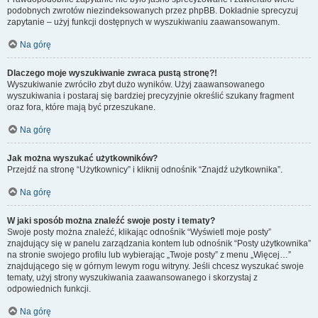
podobnych zwrotów niezindeksowanych przez phpBB. Dokładnie sprecyzuj
zapytanie – użyj funkcji dostępnych w wyszukiwaniu zaawansowanym.
Na górę
Dlaczego moje wyszukiwanie zwraca pustą stronę?!
Wyszukiwanie zwróciło zbyt dużo wyników. Użyj zaawansowanego
wyszukiwania i postaraj się bardziej precyzyjnie określić szukany fragment
oraz fora, które mają być przeszukane.
Na górę
Jak można wyszukać użytkowników?
Przejdź na stronę “Użytkownicy” i kliknij odnośnik “Znajdź użytkownika”.
Na górę
W jaki sposób można znaleźć swoje posty i tematy?
Swoje posty można znaleźć, klikając odnośnik “Wyświetl moje posty”
znajdujący się w panelu zarządzania kontem lub odnośnik “Posty użytkownika”
na stronie swojego profilu lub wybierając „Twoje posty” z menu „Więcej…”
znajdującego się w górnym lewym rogu witryny. Jeśli chcesz wyszukać swoje
tematy, użyj strony wyszukiwania zaawansowanego i skorzystaj z
odpowiednich funkcji.
Na górę