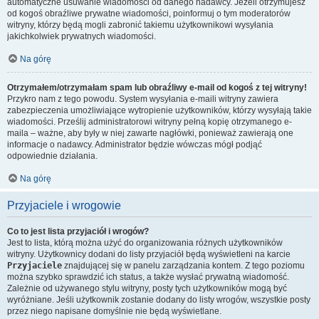
automatyczne usuwanie wiadomości od danego nadawcy. Jeżeli otrzymujesz
od kogoś obraźliwe prywatne wiadomości, poinformuj o tym moderatorów
witryny, którzy będą mogli zabronić takiemu użytkownikowi wysyłania
jakichkolwiek prywatnych wiadomości.
Na górę
Otrzymałem/otrzymałam spam lub obraźliwy e-mail od kogoś z tej witryny!
Przykro nam z tego powodu. System wysyłania e-maili witryny zawiera
zabezpieczenia umożliwiające wytropienie użytkowników, którzy wysyłają takie
wiadomości. Prześlij administratorowi witryny pełną kopię otrzymanego e-
maila – ważne, aby były w niej zawarte nagłówki, ponieważ zawierają one
informacje o nadawcy. Administrator będzie wówczas mógł podjąć
odpowiednie działania.
Na górę
Przyjaciele i wrogowie
Co to jest lista przyjaciół i wrogów?
Jest to lista, którą można użyć do organizowania różnych użytkowników
witryny. Użytkownicy dodani do listy przyjaciół będą wyświetleni na karcie
Przyjaciele
znajdującej się w panelu zarządzania kontem. Z tego poziomu
można szybko sprawdzić ich status, a także wysłać prywatną wiadomość.
Zależnie od używanego stylu witryny, posty tych użytkowników mogą być
wyróżniane. Jeśli użytkownik zostanie dodany do listy wrogów, wszystkie posty
przez niego napisane domyślnie nie będą wyświetlane.