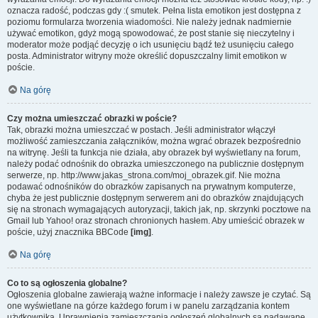
oznacza radość, podczas gdy :( smutek. Pełna lista emotikon jest dostępna z
poziomu formularza tworzenia wiadomości. Nie należy jednak nadmiernie
używać emotikon, gdyż mogą spowodować, że post stanie się nieczytelny i
moderator może podjąć decyzję o ich usunięciu bądź też usunięciu całego
posta. Administrator witryny może określić dopuszczalny limit emotikon w
poście.
Na górę
Czy można umieszczać obrazki w poście?
Tak, obrazki można umieszczać w postach. Jeśli administrator włączył
możliwość zamieszczania załączników, można wgrać obrazek bezpośrednio
na witrynę. Jeśli ta funkcja nie działa, aby obrazek był wyświetlany na forum,
należy podać odnośnik do obrazka umieszczonego na publicznie dostępnym
serwerze, np. http://www.jakas_strona.com/moj_obrazek.gif. Nie można
podawać odnośników do obrazków zapisanych na prywatnym komputerze,
chyba że jest publicznie dostępnym serwerem ani do obrazków znajdujących
się na stronach wymagających autoryzacji, takich jak, np. skrzynki pocztowe na
Gmail lub Yahoo! oraz stronach chronionych hasłem. Aby umieścić obrazek w
poście, użyj znacznika BBCode
[img]
.
Na górę
Co to są ogłoszenia globalne?
Ogłoszenia globalne zawierają ważne informacje i należy zawsze je czytać. Są
one wyświetlane na górze każdego forum i w panelu zarządzania kontem
użytkownika. Uprawnienia zamieszczania ogłoszeń globalnych są nadawane