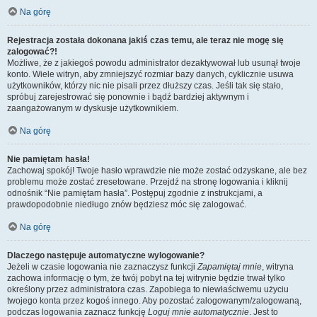
Na górę
Rejestracja została dokonana jakiś czas temu, ale teraz nie mogę się
zalogować?!
Możliwe, że z jakiegoś powodu administrator dezaktywował lub usunął twoje
konto. Wiele witryn, aby zmniejszyć rozmiar bazy danych, cyklicznie usuwa
użytkowników, którzy nic nie pisali przez dłuższy czas. Jeśli tak się stało,
spróbuj zarejestrować się ponownie i bądź bardziej aktywnym i
zaangażowanym w dyskusje użytkownikiem.
Na górę
Nie pamiętam hasła!
Zachowaj spokój! Twoje hasło wprawdzie nie może zostać odzyskane, ale bez
problemu może zostać zresetowane. Przejdź na stronę logowania i kliknij
odnośnik “Nie pamiętam hasła”. Postępuj zgodnie z instrukcjami, a
prawdopodobnie niedługo znów będziesz móc się zalogować.
Na górę
Dlaczego następuje automatyczne wylogowanie?
Jeżeli w czasie logowania nie zaznaczysz funkcji
Zapamiętaj mnie
, witryna
zachowa informację o tym, że twój pobyt na tej witrynie będzie trwał tylko
określony przez administratora czas. Zapobiega to niewłaściwemu użyciu
twojego konta przez kogoś innego. Aby pozostać zalogowanym/zalogowaną,
podczas logowania zaznacz funkcję
Loguj mnie automatycznie
. Jest to