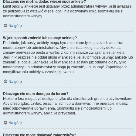
Dlaczego nie można dodać więcej opcji ankiety?
Limit opcji w ankiecie jest ustalany przez administratora witryny. Jeśli uważasz,
że potrzebujesz wstawić więcej opcji niż dozwolony limit, skontaktuj się z
administratorem witryny.
Na górę
W jaki sposób zmienić lub usunąć ankietę?
Podobnie, jak posty, ankiety mogą być zmieniane tylko przez ich autorów,
moderatorów lub administratorów. Aby zmienić ankietę, należy dokonać
zmiany pierwszego posta w wątku, z którym zawsze związana jest ankieta.
Jeśli nikt jeszcze nie oddał głosu w ankiecie, jej autor może usunąć ankietę lub
zmienić jej opcje. Jednakże, jeśli w ankiecie zostały już oddane głosy, tylko
moderatorzy lub administratorzy mogą ją zmienić, lub usunąć. Zapobiega to
modyfikowaniu ankiety w czasie jej trwania.
Na górę
Dlaczego nie mam dostępu do forum?
Niektóre fora mogą być dostępne tylko dla określonych grup lub użytkowników.
Aby przeglądać, czytać, pisać na nich lub wykonywać inne operacje, musisz
mieć odpowiednie uprawnienia. Skontaktuj się z moderatorem lub
administratorem witryny, aby ci je przydzielił.
Na górę
Dlaczego nie mogę dodawać załączników?