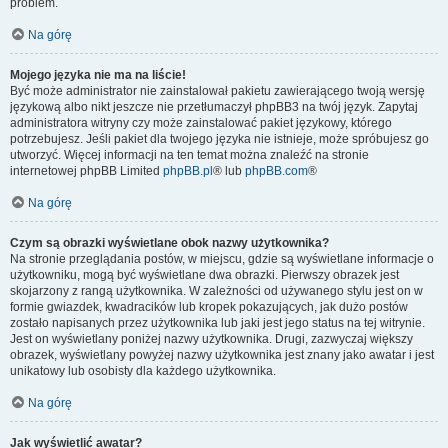
problem.
Na górę
Mojego języka nie ma na liście!
Być może administrator nie zainstalował pakietu zawierającego twoją wersję
językową albo nikt jeszcze nie przetłumaczył phpBB3 na twój język. Zapytaj
administratora witryny czy może zainstalować pakiet językowy, którego
potrzebujesz. Jeśli pakiet dla twojego języka nie istnieje, może spróbujesz go
utworzyć. Więcej informacji na ten temat można znaleźć na stronie
internetowej phpBB Limited
phpBB.pl
® lub
phpBB.com
®
Na górę
Czym są obrazki wyświetlane obok nazwy użytkownika?
Na stronie przeglądania postów, w miejscu, gdzie są wyświetlane informacje o
użytkowniku, mogą być wyświetlane dwa obrazki. Pierwszy obrazek jest
skojarzony z rangą użytkownika. W zależności od używanego stylu jest on w
formie gwiazdek, kwadracików lub kropek pokazujących, jak dużo postów
zostało napisanych przez użytkownika lub jaki jest jego status na tej witrynie.
Jest on wyświetlany poniżej nazwy użytkownika. Drugi, zazwyczaj większy
obrazek, wyświetlany powyżej nazwy użytkownika jest znany jako awatar i jest
unikatowy lub osobisty dla każdego użytkownika.
Na górę
Jak wyświetlić awatar?