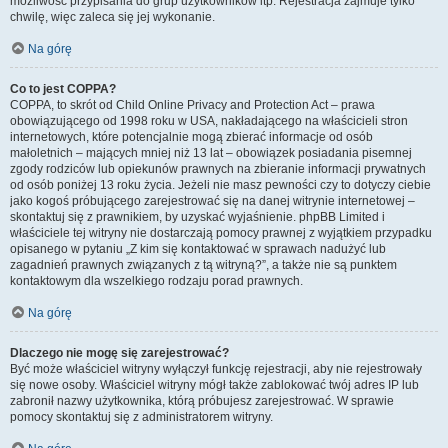
możliwość przypisania do grup użytkowników itp. Rejestracja zajmuje tylko
chwilę, więc zaleca się jej wykonanie.
Na górę
Co to jest COPPA?
COPPA, to skrót od Child Online Privacy and Protection Act – prawa
obowiązującego od 1998 roku w USA, nakładającego na właścicieli stron
internetowych, które potencjalnie mogą zbierać informacje od osób
małoletnich – mających mniej niż 13 lat – obowiązek posiadania pisemnej
zgody rodziców lub opiekunów prawnych na zbieranie informacji prywatnych
od osób poniżej 13 roku życia. Jeżeli nie masz pewności czy to dotyczy ciebie
jako kogoś próbującego zarejestrować się na danej witrynie internetowej –
skontaktuj się z prawnikiem, by uzyskać wyjaśnienie. phpBB Limited i
właściciele tej witryny nie dostarczają pomocy prawnej z wyjątkiem przypadku
opisanego w pytaniu „Z kim się kontaktować w sprawach nadużyć lub
zagadnień prawnych związanych z tą witryną?”, a także nie są punktem
kontaktowym dla wszelkiego rodzaju porad prawnych.
Na górę
Dlaczego nie mogę się zarejestrować?
Być może właściciel witryny wyłączył funkcję rejestracji, aby nie rejestrowały
się nowe osoby. Właściciel witryny mógł także zablokować twój adres IP lub
zabronił nazwy użytkownika, którą próbujesz zarejestrować. W sprawie
pomocy skontaktuj się z administratorem witryny.