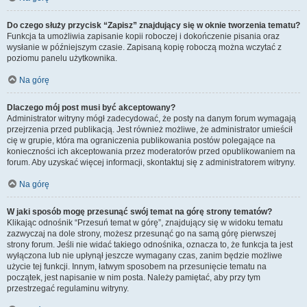
Do czego służy przycisk “Zapisz” znajdujący się w oknie tworzenia tematu?
Funkcja ta umożliwia zapisanie kopii roboczej i dokończenie pisania oraz
wysłanie w późniejszym czasie. Zapisaną kopię roboczą można wczytać z
poziomu panelu użytkownika.
Na górę
Dlaczego mój post musi być akceptowany?
Administrator witryny mógł zadecydować, że posty na danym forum wymagają
przejrzenia przed publikacją. Jest również możliwe, że administrator umieścił
cię w grupie, która ma ograniczenia publikowania postów polegające na
konieczności ich akceptowania przez moderatorów przed opublikowaniem na
forum. Aby uzyskać więcej informacji, skontaktuj się z administratorem witryny.
Na górę
W jaki sposób mogę przesunąć swój temat na górę strony tematów?
Klikając odnośnik “Przesuń temat w górę”, znajdujący się w widoku tematu
zazwyczaj na dole strony, możesz przesunąć go na samą górę pierwszej
strony forum. Jeśli nie widać takiego odnośnika, oznacza to, że funkcja ta jest
wyłączona lub nie upłynął jeszcze wymagany czas, zanim będzie możliwe
użycie tej funkcji. Innym, łatwym sposobem na przesunięcie tematu na
początek, jest napisanie w nim posta. Należy pamiętać, aby przy tym
przestrzegać regulaminu witryny.