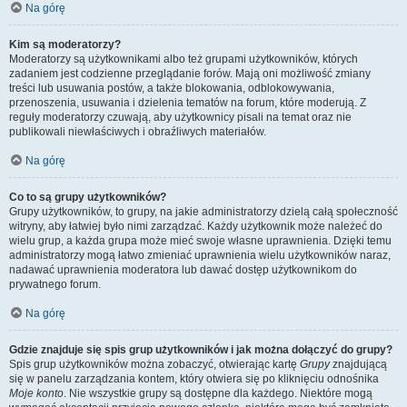
Na górę
Kim są moderatorzy?
Moderatorzy są użytkownikami albo też grupami użytkowników, których
zadaniem jest codzienne przeglądanie forów. Mają oni możliwość zmiany
treści lub usuwania postów, a także blokowania, odblokowywania,
przenoszenia, usuwania i dzielenia tematów na forum, które moderują. Z
reguły moderatorzy czuwają, aby użytkownicy pisali na temat oraz nie
publikowali niewłaściwych i obraźliwych materiałów.
Na górę
Co to są grupy użytkowników?
Grupy użytkowników, to grupy, na jakie administratorzy dzielą całą społeczność
witryny, aby łatwiej było nimi zarządzać. Każdy użytkownik może należeć do
wielu grup, a każda grupa może mieć swoje własne uprawnienia. Dzięki temu
administratorzy mogą łatwo zmieniać uprawnienia wielu użytkowników naraz,
nadawać uprawnienia moderatora lub dawać dostęp użytkownikom do
prywatnego forum.
Na górę
Gdzie znajduje się spis grup użytkowników i jak można dołączyć do grupy?
Spis grup użytkowników można zobaczyć, otwierając kartę
Grupy
znajdującą
się w panelu zarządzania kontem, który otwiera się po kliknięciu odnośnika
Moje konto
. Nie wszystkie grupy są dostępne dla każdego. Niektóre mogą