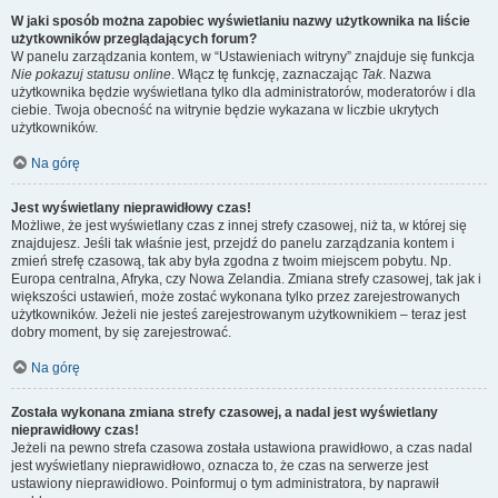
W jaki sposób można zapobiec wyświetlaniu nazwy użytkownika na liście
użytkowników przeglądających forum?
W panelu zarządzania kontem, w “Ustawieniach witryny” znajduje się funkcja
Nie pokazuj statusu online
. Włącz tę funkcję, zaznaczając
Tak
. Nazwa
użytkownika będzie wyświetlana tylko dla administratorów, moderatorów i dla
ciebie. Twoja obecność na witrynie będzie wykazana w liczbie ukrytych
użytkowników.
Na górę
Jest wyświetlany nieprawidłowy czas!
Możliwe, że jest wyświetlany czas z innej strefy czasowej, niż ta, w której się
znajdujesz. Jeśli tak właśnie jest, przejdź do panelu zarządzania kontem i
zmień strefę czasową, tak aby była zgodna z twoim miejscem pobytu. Np.
Europa centralna, Afryka, czy Nowa Zelandia. Zmiana strefy czasowej, tak jak i
większości ustawień, może zostać wykonana tylko przez zarejestrowanych
użytkowników. Jeżeli nie jesteś zarejestrowanym użytkownikiem – teraz jest
dobry moment, by się zarejestrować.
Na górę
Została wykonana zmiana strefy czasowej, a nadal jest wyświetlany
nieprawidłowy czas!
Jeżeli na pewno strefa czasowa została ustawiona prawidłowo, a czas nadal
jest wyświetlany nieprawidłowo, oznacza to, że czas na serwerze jest
ustawiony nieprawidłowo. Poinformuj o tym administratora, by naprawił