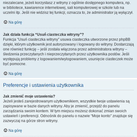
niezalecane, jeżeli korzystasz z witryny z ogólnie dostępnego komputera, np.
w bibliotece, kawiarence internetowej, sali komputerowej w szkole lub na
uczelni itp. Jeśli nie widzisz tej funkcji, oznacza to, że administrator ją wyłączył.
Na górę
Jak działa funkcja “Usuń ciasteczka witryny”?
Funkcja “Usuń ciasteczka witryny” usuwa ciasteczka utworzone przez phpBB
dzięki, którym użytkownik jest autoryzowany i logowany do witryny. Dostarczają
one również funkcję – jeśli została włączona przez administratora witryny –
śledzenia przeczytanych i nieprzeczytanych przez użytkownika postów. Jeśli
występują problemy z logowaniem/wylogowaniem, usunięcie ciasteczek może
być pomocne.
Na górę
Preferencje i ustawienia użytkownika
Jak zmienić moje ustawienia?
Jeżeli jesteś zarejestrowanym użytkownikiem, wszystkie twoje ustawienia są
zapisywane w bazie danych witryny. Aby je zmienić, przejdź do panelu
zarządzania swoim kontem. W tym miejscu możesz dokonać zmian swoich
ustawień i preferencji. Odnośnik do panelu o nazwie “Moje konto” znajduje się
zazwyczaj na górze stron witryny.
Na górę