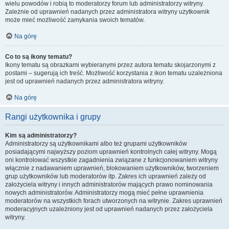
wielu powodów i robią to moderatorzy forum lub administratorzy witryny.
Zależnie od uprawnień nadanych przez administratora witryny użytkownik
może mieć możliwość zamykania swoich tematów.
Na górę
Co to są ikony tematu?
Ikony tematu są obrazkami wybieranymi przez autora tematu skojarzonymi z
postami – sugerują ich treść. Możliwość korzystania z ikon tematu uzależniona
jest od uprawnień nadanych przez administratora witryny.
Na górę
Rangi użytkownika i grupy
Kim są administratorzy?
Administratorzy są użytkownikami albo też grupami użytkowników
posiadającymi najwyższy poziom uprawnień kontrolnych całej witryny. Mogą
oni kontrolować wszystkie zagadnienia związane z funkcjonowaniem witryny
włącznie z nadawaniem uprawnień, blokowaniem użytkowników, tworzeniem
grup użytkowników lub moderatorów itp. Zakres ich uprawnień zależy od
założyciela witryny i innych administratorów mających prawo nominowania
nowych administratorów. Administratorzy mogą mieć pełne uprawnienia
moderatorów na wszystkich forach utworzonych na witrynie. Zakres uprawnień
moderacyjnych uzależniony jest od uprawnień nadanych przez założyciela
witryny.