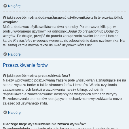
Na górę
W jaki sposób można dodawać/usuwać użytkowników z listy przyjaciół lub
wrogów?
Można dodawać użytkowników na dwa sposoby. Po pierwsze, klikając w
profilu wybranego użytkownika odnośnik
Dodaj do przyjaciół
lub
Dodaj do
wrogów
. Po drugie, przejść do panelu zarządzania swoim kontem i tam na
karcie
Przyjaciele i wrogowie
wprowadzić odpowiednie dane użytkownika. Na
tej samej karcie można także usuwać użytkowników z list.
Na górę
Przeszukiwanie forów
W jaki sposób można przeszukiwać fora?
Należy wprowadzić poszukiwaną frazę w pole wyszukiwania znajdujące się na
stronie wykazu forów, a także stronach forów i tematów. W celu uzyskania
zaawansowanych funkcji wyszukiwania należy kliknąć odnośnik
“Wyszukiwanie zaawansowane” dostępny na wszystkich stronach witryny.
Rozmieszczenie elementów sterujących mechanizmem wyszukiwania może
zależeć od używanego stylu.
Na górę
Dlaczego moje wyszukiwanie nie zwraca wyników?
Prawdopodobnie zapytanie nie było jasno sprecyzowane i zawierało wiele