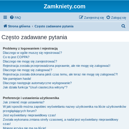
Zamkniety.com
FAQ
Zarejestruj się
Zaloguj się
S
Strona główna
Często zadawane pytania
z
Często zadawane pytania
u
k
Problemy z logowaniem i rejestracją
Dlaczego w ogóle muszę się rejestrować?
a
Co to jest COPPA?
j
Dlaczego nie mogę się zarejestrować?
Rejestracja została przeprowadzona poprawnie, ale nie mogę się zalogować!
Dlaczego nie mogę się zalogować?
Rejestracja została dokonana jakiś czas temu, ale teraz nie mogę się zalogować?!
Nie pamiętam hasła!
Dlaczego następuje automatyczne wylogowanie?
Jak działa funkcja “Usuń ciasteczka witryny”?
Preferencje i ustawienia użytkownika
Jak zmienić moje ustawienia?
W jaki sposób można zapobiec wyświetlaniu nazwy użytkownika na liście użytkowników
przeglądających forum?
Jest wyświetlany nieprawidłowy czas!
Została wykonana zmiana strefy czasowej, a nadal jest wyświetlany nieprawidłowy
czas!
Mojego języka nie ma na liście!