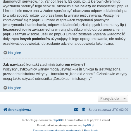
darmowych serwisów, np. Yahoo!, free.fr, f2s.com, itp., z kierownictwem lub
wydziałem nadużyć tego serwisu. Absolutnie
nie należy
do kompetencji phpBB
Limited i nie może ona w żaden sposób być obarczana odpowiedzialnością za
to w jaki sposób, gdzie lub przez kogo ta witryna jest używana. Proszę nie
kontaktować się z phpBB Limited w sprawach zagadnień prawnych
(wstrzymania i zaniechania, odpowiedzialności, szkalujących komentarzy itp.)
bezpośrednio nie związanych
z witryną phpBB.com lub oprogramowaniem
phpBB samym w sobie. Jeśli do phpBB Limited zostanie wysłana wiadomość
dotycząca
innych podmiotów
używających tego oprogramowania, nie należy
oczekiwać odpowiedzi, lub zostanie udzielona odpowiedź lakoniczna.
Na górę
Jak nawiązać kontakt z administratorem witryny?
Wszyscy użytkownicy witryny mogą używać – jeśli funkcja ta jest włączona
przez administratora witryny – formularza „Kontakt z nami”. Członkowie witryny
mogą także używać odnośnika „Zespół administracyjny”.
Na górę
Przejdź do
Strona główna
Strefa czasowa
UTC+02:00
Technologię dostarcza
phpBB
® Forum Software © phpBB Limited
Polski pakiet językowy dostarcza
phpBB.pl
Zasady ochrony danych osobowych
|
Regulamin