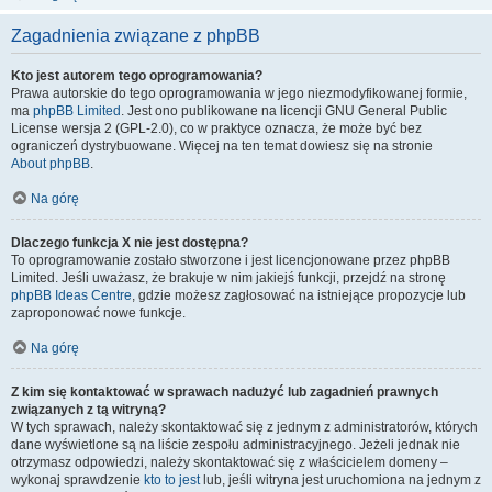
Zagadnienia związane z phpBB
Kto jest autorem tego oprogramowania?
Prawa autorskie do tego oprogramowania w jego niezmodyfikowanej formie,
ma
phpBB Limited
. Jest ono publikowane na licencji GNU General Public
License wersja 2 (GPL-2.0), co w praktyce oznacza, że może być bez
ograniczeń dystrybuowane. Więcej na ten temat dowiesz się na stronie
About phpBB
.
Na górę
Dlaczego funkcja X nie jest dostępna?
To oprogramowanie zostało stworzone i jest licencjonowane przez phpBB
Limited. Jeśli uważasz, że brakuje w nim jakiejś funkcji, przejdź na stronę
phpBB Ideas Centre
, gdzie możesz zagłosować na istniejące propozycje lub
zaproponować nowe funkcje.
Na górę
Z kim się kontaktować w sprawach nadużyć lub zagadnień prawnych
związanych z tą witryną?
W tych sprawach, należy skontaktować się z jednym z administratorów, których
dane wyświetlone są na liście zespołu administracyjnego. Jeżeli jednak nie
otrzymasz odpowiedzi, należy skontaktować się z właścicielem domeny –
wykonaj sprawdzenie
kto to jest
lub, jeśli witryna jest uruchomiona na jednym z