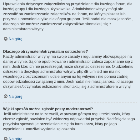
Uprawnienia dotyczące załączników są przydzielane dla każdego forum, dla
każdej grupy i dla każdego użytkownika. Administrator witryny mógł nie
zezwolić na zamieszczanie załączników na forum, na którym piszesz lub
przyznał uprawnienia tylko niektórym grupom. Jeśli nadal nie masz jasności,
dlaczego nie możesz zamieszczać załączników, skontaktuj się z
administratorem witryny.
Na górę
Dlaczego otrzymałem/otrzymałam ostrzeżenie?
Każdy administrator witryny ma swoje zasady i regulaminy obowiązujące na
danej witrynie. Są one opublikowane i administrator zaleca zapoznanie się z
nimi. Jeśli ktoś ich nie przestrzegał, może otrzymać ostrzeżenie. O udzieleniu
ostrzeżenia decyduje administrator witryny. phpBB Limited nie ma nic
wspólnego z ostrzeżeniami udzielanymi na tej witrynie i nie ponosi żadnej
odpowiedzialności związanej z nimi. Jeśli nadal nie masz jasności, dlaczego
otrzymałeś/otrzymałaś ostrzeżenie, skontaktuj się z administratorem witryny.
Na górę
W jaki sposób można zgłosić posty moderatorowi?
Jeśli administrator na to zezwolił, w prawym górnym rogu treści posta, który
chcesz zgłosić, powinien być widoczny odpowiedni przycisk. Naciśnięcie tego
przycisku spowoduje przeniesienie cię do formularza, który po jego
wypełnieniu umożliwi wysłanie zgłoszenia.
Na górę