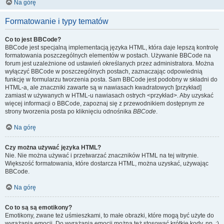
Na górę
Formatowanie i typy tematów
Co to jest BBCode?
BBCode jest specjalną implementacją języka HTML, która daje lepszą kontrolę
formatowania poszczególnych elementów w postach. Używanie BBCode na
forum jest uzależnione od ustawień określanych przez administratora. Można
wyłączyć BBCode w poszczególnych postach, zaznaczając odpowiednią
funkcję w formularzu tworzenia posta. Sam BBCode jest podobny w składni do
HTML-a, ale znaczniki zawarte są w nawiasach kwadratowych [przykład]
zamiast w używanych w HTML-u nawiasach ostrych <przykład>. Aby uzyskać
więcej informacji o BBCode, zapoznaj się z przewodnikiem dostępnym ze
strony tworzenia posta po kliknięciu odnośnika
BBCode
.
Na górę
Czy można używać języka HTML?
Nie. Nie można używać i przetwarzać znaczników HTML na tej witrynie.
Większość formatowania, które dostarcza HTML, można uzyskać, używając
BBCode.
Na górę
Co to są są emotikony?
Emotikony, zwane też uśmieszkami, to małe obrazki, które mogą być użyte do
wyrażania emocji. Do wyrażania emocji można też stosować krótkie kody, np. :)