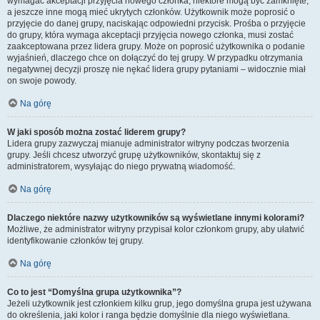
wymagać akceptacji przyjęcia nowego członka, niektóre mogą być zamknięte,
a jeszcze inne mogą mieć ukrytych członków. Użytkownik może poprosić o
przyjęcie do danej grupy, naciskając odpowiedni przycisk. Prośba o przyjęcie
do grupy, która wymaga akceptacji przyjęcia nowego członka, musi zostać
zaakceptowana przez lidera grupy. Może on poprosić użytkownika o podanie
wyjaśnień, dlaczego chce on dołączyć do tej grupy. W przypadku otrzymania
negatywnej decyzji proszę nie nękać lidera grupy pytaniami – widocznie miał
on swoje powody.
Na górę
W jaki sposób można zostać liderem grupy?
Lidera grupy zazwyczaj mianuje administrator witryny podczas tworzenia
grupy. Jeśli chcesz utworzyć grupę użytkowników, skontaktuj się z
administratorem, wysyłając do niego prywatną wiadomość.
Na górę
Dlaczego niektóre nazwy użytkowników są wyświetlane innymi kolorami?
Możliwe, że administrator witryny przypisał kolor członkom grupy, aby ułatwić
identyfikowanie członków tej grupy.
Na górę
Co to jest “Domyślna grupa użytkownika”?
Jeżeli użytkownik jest członkiem kilku grup, jego domyślna grupa jest używana
do określenia, jaki kolor i ranga będzie domyślnie dla niego wyświetlana.