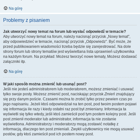
Na górę
Problemy z pisaniem
Jak utworzyć nowy temat na forum lub wysłać odpowiedź w temacie?
Aby utworzyć nowy temat na forum, należy nacisnąć przycisk „Nowy temat”,
aby odpowiedzieć w temacie, nacisnąć przycisk „Odpowiedz”. Być może, że
przed publikowaniem wiadomości trzeba będzie się zarejestrować. Na dole
strony forum lub strony tematów jest wyświetlana lista uprawnień użytkownika
na każdym forum. Na przykład: Możesz tworzyć nowe tematy, Możesz dodawać
załączniki itp.
Na górę
W jaki sposób można zmienić lub usunąć post?
Jeśli nie jesteś administratorem lub moderatorem, możesz zmieniać i usuwać
tylko swoje posty. Możesz zmienić post, naciskając przycisk
Zmień
znajdujący
się przy danym poście. Czasami można to zrobić tylko przez pewien czas po
jego napisaniu. Jeżeli ktoś odpowiedział na ten post, pod twoim postem pojawi
się informacja ile razy i kiedy ostatni raz post był zmieniany. Informacja ta
wyświetli się tylko wtedy, jeśli ktoś zamieścił pod tym postem kolejny post. Jeśli
post zmienił moderator lub administrator, informacja ta nie zostanie
wyświetlona. Administratorzy i moderatorzy mogą zostawić notatkę z
informacją, dlaczego ten post zmieniali. Zwykli użytkownicy nie mogą usuwać
postów, gdy ktoś zamieścił pod ich postem nowy post.