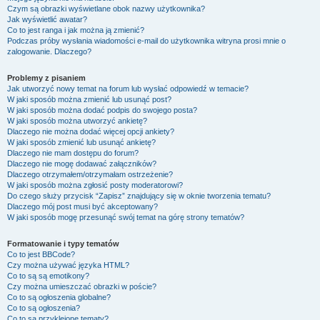
Czym są obrazki wyświetlane obok nazwy użytkownika?
Jak wyświetlić awatar?
Co to jest ranga i jak można ją zmienić?
Podczas próby wysłania wiadomości e-mail do użytkownika witryna prosi mnie o
zalogowanie. Dlaczego?
Problemy z pisaniem
Jak utworzyć nowy temat na forum lub wysłać odpowiedź w temacie?
W jaki sposób można zmienić lub usunąć post?
W jaki sposób można dodać podpis do swojego posta?
W jaki sposób można utworzyć ankietę?
Dlaczego nie można dodać więcej opcji ankiety?
W jaki sposób zmienić lub usunąć ankietę?
Dlaczego nie mam dostępu do forum?
Dlaczego nie mogę dodawać załączników?
Dlaczego otrzymałem/otrzymałam ostrzeżenie?
W jaki sposób można zgłosić posty moderatorowi?
Do czego służy przycisk “Zapisz” znajdujący się w oknie tworzenia tematu?
Dlaczego mój post musi być akceptowany?
W jaki sposób mogę przesunąć swój temat na górę strony tematów?
Formatowanie i typy tematów
Co to jest BBCode?
Czy można używać języka HTML?
Co to są są emotikony?
Czy można umieszczać obrazki w poście?
Co to są ogłoszenia globalne?
Co to są ogłoszenia?
Co to są przyklejone tematy?