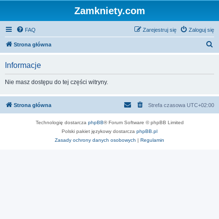
Zamkniety.com
FAQ
Zarejestruj się
Zaloguj się
S
Strona główna
z
Informacje
u
k
Nie masz dostępu do tej części witryny.
a
j
Strona główna
Strefa czasowa
UTC+02:00
Technologię dostarcza
phpBB
® Forum Software © phpBB Limited
Polski pakiet językowy dostarcza
phpBB.pl
Zasady ochrony danych osobowych
|
Regulamin