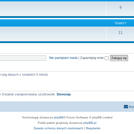
8
TEMATY
11
Nie pamiętam hasła
|
Zapamiętaj mnie
i (wg danych z ostatnich 5 minut)
• Ostatnio zarejestrowany użytkownik:
Stevevap
Kon
Technologię dostarcza
phpBB
® Forum Software © phpBB Limited
Polski pakiet językowy dostarcza
phpBB.pl
Zasady ochrony danych osobowych
|
Regulamin