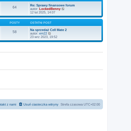
Re: Sprawy finansowe forum
64
W
autor:
LockedBenny
y
12 lut 2025, 14:07
ś
w
i
POSTY
OSTATNI POST
e
t
Na sprzedaż Cell Mate 2
58
W
l
autor:
em22
y
n
23 wrz 2023, 19:52
ś
a
w
j
i
n
e
o
t
w
l
s
n
z
a
y
j
p
n
o
o
s
w
t
s
z
y
p
o
s
t
takt z nami
Usuń ciasteczka witryny
Strefa czasowa
UTC+02:00