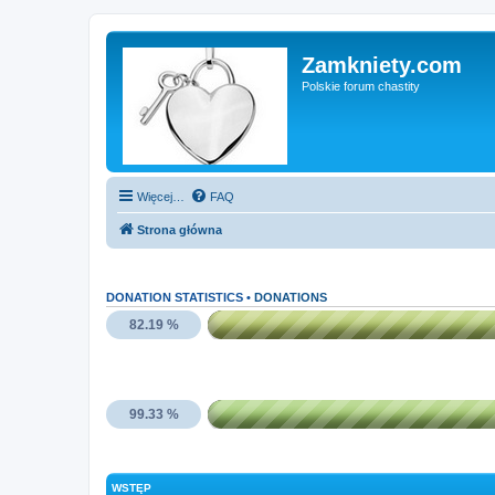
Zamkniety.com
Polskie forum chastity
Więcej…
FAQ
Strona główna
DONATION STATISTICS •
DONATIONS
82.19 %
99.33 %
WSTĘP