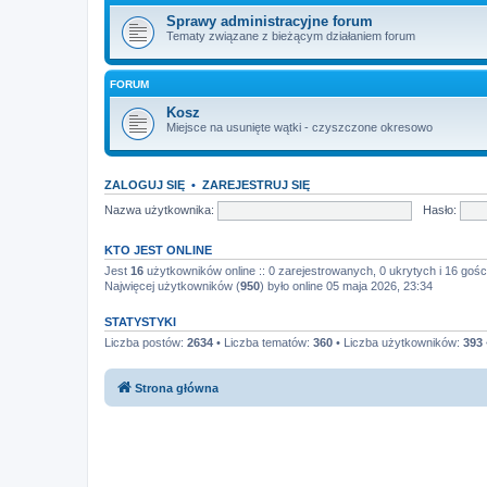
Sprawy administracyjne forum
Tematy związane z bieżącym działaniem forum
FORUM
Kosz
Miejsce na usunięte wątki - czyszczone okresowo
ZALOGUJ SIĘ
•
ZAREJESTRUJ SIĘ
Nazwa użytkownika:
Hasło:
KTO JEST ONLINE
Jest
16
użytkowników online :: 0 zarejestrowanych, 0 ukrytych i 16 gośc
Najwięcej użytkowników (
950
) było online 05 maja 2026, 23:34
STATYSTYKI
Liczba postów:
2634
• Liczba tematów:
360
• Liczba użytkowników:
393
Strona główna