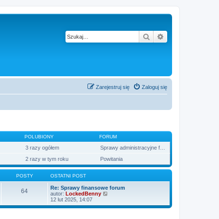
Szukaj
Wyszukiwanie z
Zarejestruj się
Zaloguj się
POLUBIONY
FORUM
3 razy ogółem
Sprawy administracyjne forum
2 razy w tym roku
Powitania
POSTY
OSTATNI POST
Re: Sprawy finansowe forum
64
W
autor:
LockedBenny
y
12 lut 2025, 14:07
ś
w
i