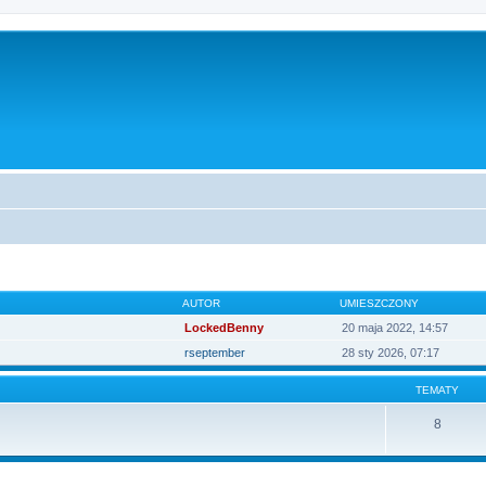
AUTOR
UMIESZCZONY
LockedBenny
20 maja 2022, 14:57
rseptember
28 sty 2026, 07:17
TEMATY
8