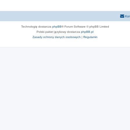
Kon
Technologię dostarcza
phpBB
® Forum Software © phpBB Limited
Polski pakiet językowy dostarcza
phpBB.pl
Zasady ochrony danych osobowych
|
Regulamin