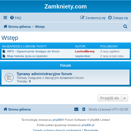
Zamkniety.com
FAQ
Zarejestruj się
Zaloguj się
S
Strona główna
Wstęp
z
Wstęp
u
NAJBARDZIEJ LUBIANE POSTY
AUTOR
POLUBIONY
k
INFO - Ograniczenie dostępu do forum
LockedBenny
3 razy ogółem
a
Moja historia życia w czystości
rseptember
2 razy w tym roku
j
Forum
Sprawy administracyjne forum
Tematy związane z bieżącym działaniem forum
Tematy:
8
Przejdź do
Strona główna
Strefa czasowa
UTC+02:00
Technologię dostarcza
phpBB
® Forum Software © phpBB Limited
Polski pakiet językowy dostarcza
phpBB.pl
Zasady ochrony danych osobowych
|
Regulamin