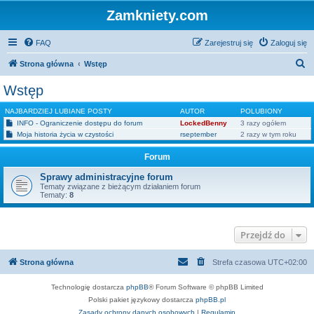
Zamkniety.com
FAQ
Zarejestruj się
Zaloguj się
S
Strona główna
Wstęp
z
Wstęp
u
NAJBARDZIEJ LUBIANE POSTY
AUTOR
POLUBIONY
k
INFO - Ograniczenie dostępu do forum
LockedBenny
3 razy ogółem
a
Moja historia życia w czystości
rseptember
2 razy w tym roku
j
Forum
Sprawy administracyjne forum
Tematy związane z bieżącym działaniem forum
Tematy:
8
Przejdź do
Strona główna
Strefa czasowa
UTC+02:00
Technologię dostarcza
phpBB
® Forum Software © phpBB Limited
Polski pakiet językowy dostarcza
phpBB.pl
Zasady ochrony danych osobowych
|
Regulamin