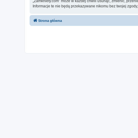
„Zamkniety.com” może w każdej chwili usunąć, zmienić, przeni
Informacje te nie będą przekazywane nikomu bez twojej zgody,
Strona główna