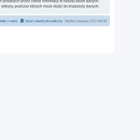
h podanych przez ciebie informacji w naszej bazie danych.
 witryny, podczas których może dojść do kradzieży danych.
takt z nami
Usuń ciasteczka witryny
Strefa czasowa
UTC+02:00