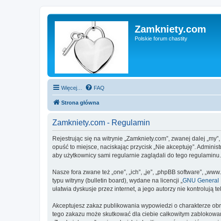
Zamkniety.com
Polskie forum chastity
Więcej…
FAQ
Strona główna
Zamkniety.com - Regulamin
Rejestrując się na witrynie „Zamkniety.com”, zwanej dalej „my”
opuść to miejsce, naciskając przycisk „Nie akceptuję”. Admini
aby użytkownicy sami regularnie zaglądali do tego regulaminu
Nasze fora zwane też „one”, „ich”, „je”, „phpBB software”, „
typu witryny (bulletin board), wydane na licencji „
GNU General P
ułatwia dyskusje przez internet, a jego autorzy nie kontroluj
Akceptujesz zakaz publikowania wypowiedzi o charakterze obr
tego zakazu może skutkować dla ciebie całkowitym zablokowan