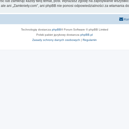
eść lub zamknąć każdy twój temat, post. Wyrażasz zgodę na zapisywanie wszystkic
 ale ani „Zamkniety.com”, ani phpBB nie ponosi odpowiedzialności za włamania do
Kon
Technologię dostarcza
phpBB
® Forum Software © phpBB Limited
Polski pakiet językowy dostarcza
phpBB.pl
Zasady ochrony danych osobowych
|
Regulamin