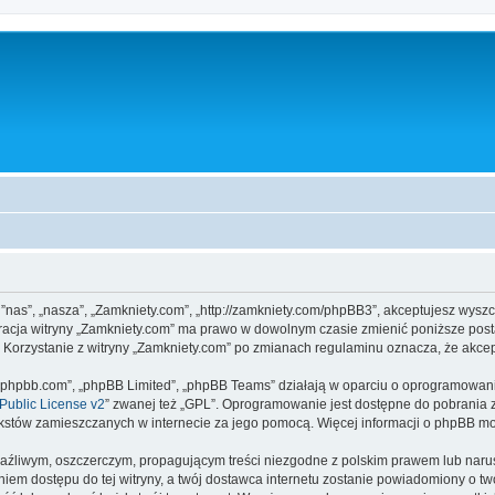
, ”nas”, „nasza”, „Zamkniety.com”, „http://zamkniety.com/phpBB3”, akceptujesz wysz
stracja witryny „Zamkniety.com” ma prawo w dowolnym czasie zmienić poniższe post
. Korzystanie z witryny „Zamkniety.com” po zmianach regulaminu oznacza, że akc
www.phpbb.com”, „phpBB Limited”, „phpBB Teams” działają w oparciu o oprogramowan
ublic License v2
” zwanej też „GPL”. Oprogramowanie jest dostępne do pobrania 
ą tekstów zamieszczanych w internecie za jego pomocą. Więcej informacji o phpBB m
aźliwym, oszczerczym, propagującym treści niezgodne z polskim prawem lub narus
iem dostępu do tej witryny, a twój dostawca internetu zostanie powiadomiony o 