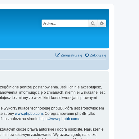
Szukaj
Wyszukiwanie z
Zarejestruj się
Zaloguj się
czególnione poniżej postanowienia. Jeśli ich nie akceptujesz,
anowienia, informując cię o zmianach, niemniej wskazane jest,
eptujesz te zmiany ze wszelkimi konsekwencjami prawnymi.
ie wykorzystujące technologię phpBB, która jest środowiskiem
ze strony
www.phpbb.com
. Oprogramowanie phpBB tylko
ożna znaleźć na stronie
https://www.phpbb.com/
.
zającym cudze prawa autorskie i dobra osobiste. Naruszenie
twoim niewłaściwym zachowaniu. Wyrażasz zgodę na to, że