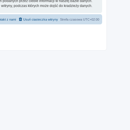
h podanych przez ciebie informacji w naszej bazie danych.
 witryny, podczas których może dojść do kradzieży danych.
takt z nami
Usuń ciasteczka witryny
Strefa czasowa
UTC+02:00