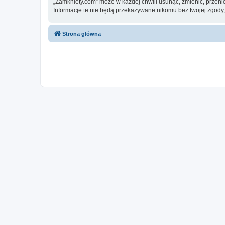
„Zamkniety.com” może w każdej chwili usunąć, zmienić, przeni
Informacje te nie będą przekazywane nikomu bez twojej zgody,
Strona główna