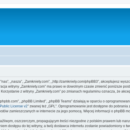
, ”nas”, „nasza”, „Zamkniety.com”, „http://zamkniety.com/phpBB3”, akceptujesz wysz
stracja witryny „Zamkniety.com” ma prawo w dowolnym czasie zmienić poniższe post
. Korzystanie z witryny „Zamkniety.com” po zmianach regulaminu oznacza, że akc
www.phpbb.com”, „phpBB Limited”, „phpBB Teams” działają w oparciu o oprogramowan
ublic License v2
” zwanej też „GPL”. Oprogramowanie jest dostępne do pobrania 
ą tekstów zamieszczanych w internecie za jego pomocą. Więcej informacji o phpBB m
aźliwym, oszczerczym, propagującym treści niezgodne z polskim prawem lub narus
iem dostępu do tej witryny, a twój dostawca internetu zostanie powiadomiony o 