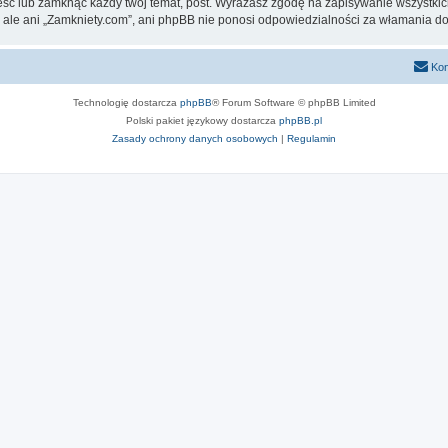
eść lub zamknąć każdy twój temat, post. Wyrażasz zgodę na zapisywanie wszystkic
 ale ani „Zamkniety.com”, ani phpBB nie ponosi odpowiedzialności za włamania do
Kon
Technologię dostarcza
phpBB
® Forum Software © phpBB Limited
Polski pakiet językowy dostarcza
phpBB.pl
Zasady ochrony danych osobowych
|
Regulamin