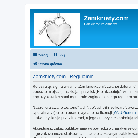
Zamkniety.com
Polskie forum chastity
Więcej…
FAQ
Strona główna
Zamkniety.com - Regulamin
Rejestrując się na witrynie „Zamkniety.com”, zwanej dalej „my”
opuść to miejsce, naciskając przycisk „Nie akceptuję”. Admini
aby użytkownicy sami regularnie zaglądali do tego regulaminu
Nasze fora zwane też „one”, „ich”, „je”, „phpBB software”, „
typu witryny (bulletin board), wydane na licencji „
GNU General P
ułatwia dyskusje przez internet, a jego autorzy nie kontroluj
Akceptujesz zakaz publikowania wypowiedzi o charakterze obr
tego zakazu może skutkować dla ciebie całkowitym zablokowan