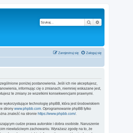
Szukaj
Wyszukiwanie z
Zarejestruj się
Zaloguj się
czególnione poniżej postanowienia. Jeśli ich nie akceptujesz,
anowienia, informując cię o zmianach, niemniej wskazane jest,
eptujesz te zmiany ze wszelkimi konsekwencjami prawnymi.
ie wykorzystujące technologię phpBB, która jest środowiskiem
ze strony
www.phpbb.com
. Oprogramowanie phpBB tylko
ożna znaleźć na stronie
https://www.phpbb.com/
.
zającym cudze prawa autorskie i dobra osobiste. Naruszenie
twoim niewłaściwym zachowaniu. Wyrażasz zgodę na to, że