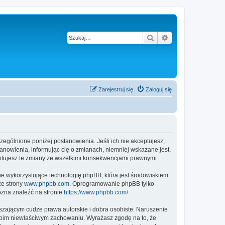
Szukaj
Wyszukiwanie z
Zarejestruj się
Zaloguj się
czególnione poniżej postanowienia. Jeśli ich nie akceptujesz,
anowienia, informując cię o zmianach, niemniej wskazane jest,
eptujesz te zmiany ze wszelkimi konsekwencjami prawnymi.
ie wykorzystujące technologię phpBB, która jest środowiskiem
ze strony
www.phpbb.com
. Oprogramowanie phpBB tylko
ożna znaleźć na stronie
https://www.phpbb.com/
.
zającym cudze prawa autorskie i dobra osobiste. Naruszenie
twoim niewłaściwym zachowaniu. Wyrażasz zgodę na to, że