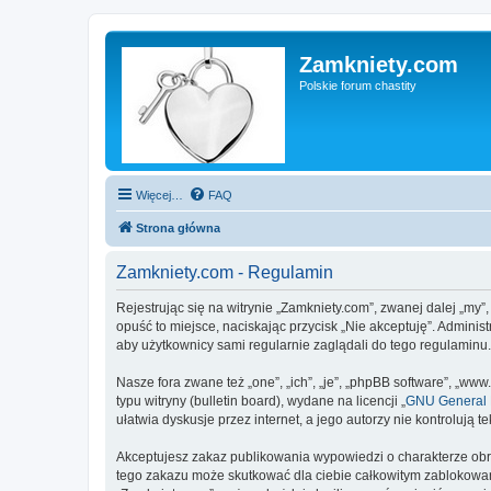
Zamkniety.com
Polskie forum chastity
Więcej…
FAQ
Strona główna
Zamkniety.com - Regulamin
Rejestrując się na witrynie „Zamkniety.com”, zwanej dalej „my”
opuść to miejsce, naciskając przycisk „Nie akceptuję”. Admini
aby użytkownicy sami regularnie zaglądali do tego regulaminu
Nasze fora zwane też „one”, „ich”, „je”, „phpBB software”, „
typu witryny (bulletin board), wydane na licencji „
GNU General P
ułatwia dyskusje przez internet, a jego autorzy nie kontroluj
Akceptujesz zakaz publikowania wypowiedzi o charakterze obr
tego zakazu może skutkować dla ciebie całkowitym zablokowan