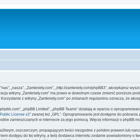
, ”nas”, „nasza”, „Zamkniety.com”, „http://zamkniety.com/phpBB3”, akceptujesz wysz
stracja witryny „Zamkniety.com” ma prawo w dowolnym czasie zmienić poniższe post
. Korzystanie z witryny „Zamkniety.com” po zmianach regulaminu oznacza, że akc
www.phpbb.com”, „phpBB Limited”, „phpBB Teams” działają w oparciu o oprogramowan
ublic License v2
” zwanej też „GPL”. Oprogramowanie jest dostępne do pobrania 
ą tekstów zamieszczanych w internecie za jego pomocą. Więcej informacji o phpBB m
aźliwym, oszczerczym, propagującym treści niezgodne z polskim prawem lub narus
iem dostępu do tej witryny, a twój dostawca internetu zostanie powiadomiony o 