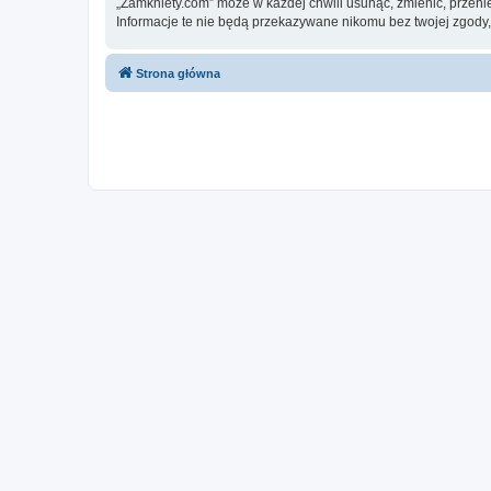
„Zamkniety.com” może w każdej chwili usunąć, zmienić, przeni
Informacje te nie będą przekazywane nikomu bez twojej zgody,
Strona główna