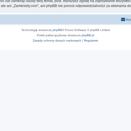
eść lub zamknąć każdy twój temat, post. Wyrażasz zgodę na zapisywanie wszystkic
 ale ani „Zamkniety.com”, ani phpBB nie ponosi odpowiedzialności za włamania do
Kon
Technologię dostarcza
phpBB
® Forum Software © phpBB Limited
Polski pakiet językowy dostarcza
phpBB.pl
Zasady ochrony danych osobowych
|
Regulamin