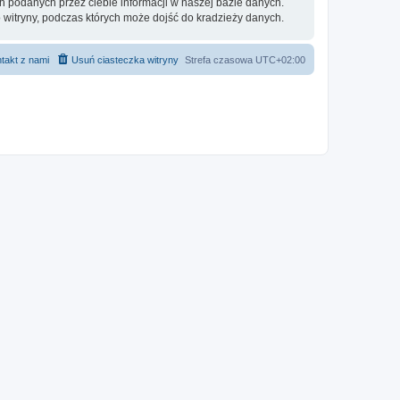
h podanych przez ciebie informacji w naszej bazie danych.
 witryny, podczas których może dojść do kradzieży danych.
takt z nami
Usuń ciasteczka witryny
Strefa czasowa
UTC+02:00