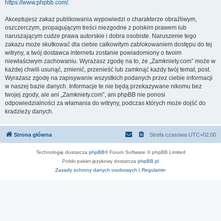
https://www.phpbb.com/
.
Akceptujesz zakaz publikowania wypowiedzi o charakterze obraźliwym,
oszczerczym, propagującym treści niezgodne z polskim prawem lub
naruszającym cudze prawa autorskie i dobra osobiste. Naruszenie tego
zakazu może skutkować dla ciebie całkowitym zablokowaniem dostępu do tej
witryny, a twój dostawca internetu zostanie powiadomiony o twoim
niewłaściwym zachowaniu. Wyrażasz zgodę na to, że „Zamkniety.com” może w
każdej chwili usunąć, zmienić, przenieść lub zamknąć każdy twój temat, post.
Wyrażasz zgodę na zapisywanie wszystkich podanych przez ciebie informacji
w naszej bazie danych. Informacje te nie będą przekazywane nikomu bez
twojej zgody, ale ani „Zamkniety.com”, ani phpBB nie ponosi
odpowiedzialności za włamania do witryny, podczas których może dojść do
kradzieży danych.
Strona główna
Strefa czasowa
UTC+02:00
Technologię dostarcza
phpBB
® Forum Software © phpBB Limited
Polski pakiet językowy dostarcza
phpBB.pl
Zasady ochrony danych osobowych
|
Regulamin