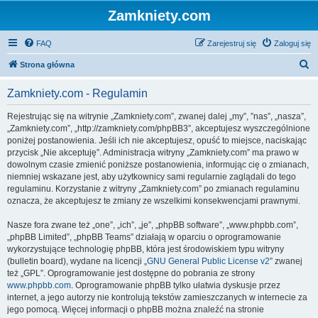
Zamkniety.com
FAQ
Zarejestruj się
Zaloguj się
S
Strona główna
z
Zamkniety.com - Regulamin
u
k
Rejestrując się na witrynie „Zamkniety.com”, zwanej dalej „my”, ”nas”, „nasza”,
„Zamkniety.com”, „http://zamkniety.com/phpBB3”, akceptujesz wyszczególnione
a
poniżej postanowienia. Jeśli ich nie akceptujesz, opuść to miejsce, naciskając
j
przycisk „Nie akceptuję”. Administracja witryny „Zamkniety.com” ma prawo w
dowolnym czasie zmienić poniższe postanowienia, informując cię o zmianach,
niemniej wskazane jest, aby użytkownicy sami regularnie zaglądali do tego
regulaminu. Korzystanie z witryny „Zamkniety.com” po zmianach regulaminu
oznacza, że akceptujesz te zmiany ze wszelkimi konsekwencjami prawnymi.
Nasze fora zwane też „one”, „ich”, „je”, „phpBB software”, „www.phpbb.com”,
„phpBB Limited”, „phpBB Teams” działają w oparciu o oprogramowanie
wykorzystujące technologię phpBB, która jest środowiskiem typu witryny
(bulletin board), wydane na licencji „
GNU General Public License v2
” zwanej
też „GPL”. Oprogramowanie jest dostępne do pobrania ze strony
www.phpbb.com
. Oprogramowanie phpBB tylko ułatwia dyskusje przez
internet, a jego autorzy nie kontrolują tekstów zamieszczanych w internecie za
jego pomocą. Więcej informacji o phpBB można znaleźć na stronie