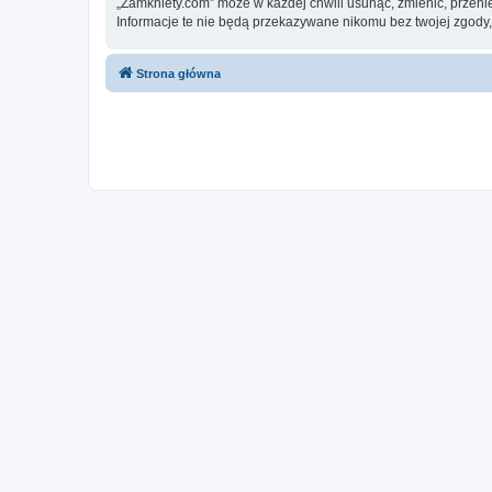
„Zamkniety.com” może w każdej chwili usunąć, zmienić, przeni
Informacje te nie będą przekazywane nikomu bez twojej zgody,
Strona główna