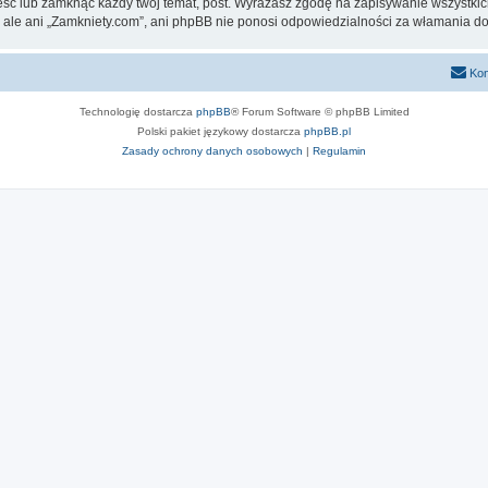
eść lub zamknąć każdy twój temat, post. Wyrażasz zgodę na zapisywanie wszystkic
 ale ani „Zamkniety.com”, ani phpBB nie ponosi odpowiedzialności za włamania do
Kon
Technologię dostarcza
phpBB
® Forum Software © phpBB Limited
Polski pakiet językowy dostarcza
phpBB.pl
Zasady ochrony danych osobowych
|
Regulamin