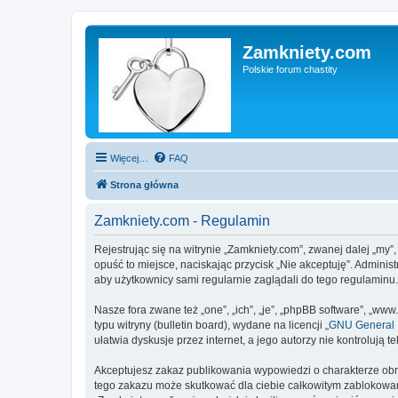
Zamkniety.com
Polskie forum chastity
Więcej…
FAQ
Strona główna
Zamkniety.com - Regulamin
Rejestrując się na witrynie „Zamkniety.com”, zwanej dalej „my”
opuść to miejsce, naciskając przycisk „Nie akceptuję”. Admini
aby użytkownicy sami regularnie zaglądali do tego regulaminu
Nasze fora zwane też „one”, „ich”, „je”, „phpBB software”, „
typu witryny (bulletin board), wydane na licencji „
GNU General P
ułatwia dyskusje przez internet, a jego autorzy nie kontroluj
Akceptujesz zakaz publikowania wypowiedzi o charakterze obr
tego zakazu może skutkować dla ciebie całkowitym zablokowan