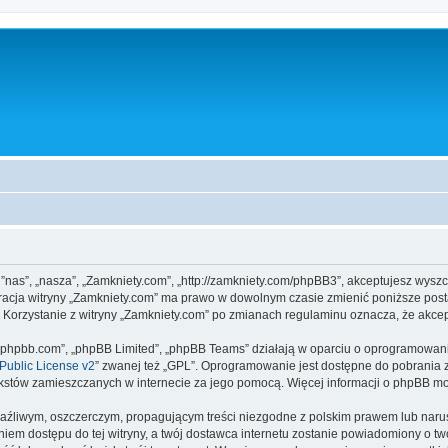
, ”nas”, „nasza”, „Zamkniety.com”, „http://zamkniety.com/phpBB3”, akceptujesz wysz
stracja witryny „Zamkniety.com” ma prawo w dowolnym czasie zmienić poniższe post
. Korzystanie z witryny „Zamkniety.com” po zmianach regulaminu oznacza, że akc
www.phpbb.com”, „phpBB Limited”, „phpBB Teams” działają w oparciu o oprogramowan
ublic License v2
” zwanej też „GPL”. Oprogramowanie jest dostępne do pobrania 
ą tekstów zamieszczanych w internecie za jego pomocą. Więcej informacji o phpBB m
aźliwym, oszczerczym, propagującym treści niezgodne z polskim prawem lub narus
iem dostępu do tej witryny, a twój dostawca internetu zostanie powiadomiony o 