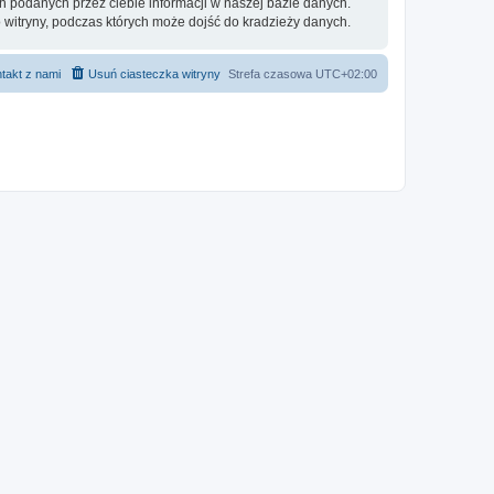
h podanych przez ciebie informacji w naszej bazie danych.
 witryny, podczas których może dojść do kradzieży danych.
takt z nami
Usuń ciasteczka witryny
Strefa czasowa
UTC+02:00