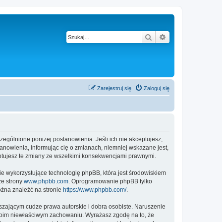
Szukaj
Wyszukiwanie z
Zarejestruj się
Zaloguj się
czególnione poniżej postanowienia. Jeśli ich nie akceptujesz,
anowienia, informując cię o zmianach, niemniej wskazane jest,
eptujesz te zmiany ze wszelkimi konsekwencjami prawnymi.
ie wykorzystujące technologię phpBB, która jest środowiskiem
ze strony
www.phpbb.com
. Oprogramowanie phpBB tylko
ożna znaleźć na stronie
https://www.phpbb.com/
.
zającym cudze prawa autorskie i dobra osobiste. Naruszenie
twoim niewłaściwym zachowaniu. Wyrażasz zgodę na to, że