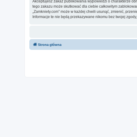
Akceptujesz zakaz publikowania wypowiedzi o charakterze obr
tego zakazu może skutkować dla ciebie całkowitym zablokowan
„Zamkniety.com” może w każdej chwili usunąć, zmienić, przeni
Informacje te nie będą przekazywane nikomu bez twojej zgody,
Strona główna