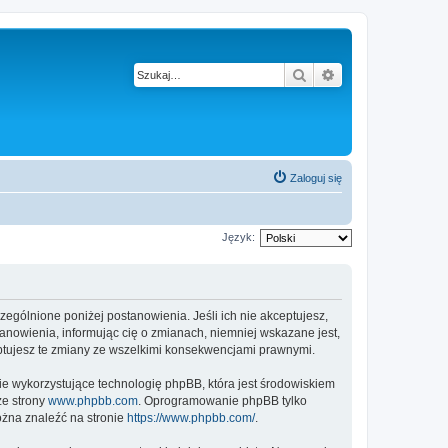
Szukaj
Wyszukiwanie z
Zaloguj się
Język:
czególnione poniżej postanowienia. Jeśli ich nie akceptujesz,
anowienia, informując cię o zmianach, niemniej wskazane jest,
eptujesz te zmiany ze wszelkimi konsekwencjami prawnymi.
ie wykorzystujące technologię phpBB, która jest środowiskiem
ze strony
www.phpbb.com
. Oprogramowanie phpBB tylko
ożna znaleźć na stronie
https://www.phpbb.com/
.