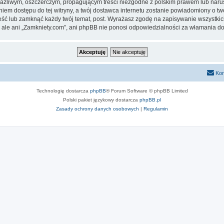
aźliwym, oszczerczym, propagującym treści niezgodne z polskim prawem lub narus
iem dostępu do tej witryny, a twój dostawca internetu zostanie powiadomiony o 
eść lub zamknąć każdy twój temat, post. Wyrażasz zgodę na zapisywanie wszystkic
 ale ani „Zamkniety.com”, ani phpBB nie ponosi odpowiedzialności za włamania do
Kon
Technologię dostarcza
phpBB
® Forum Software © phpBB Limited
Polski pakiet językowy dostarcza
phpBB.pl
Zasady ochrony danych osobowych
|
Regulamin