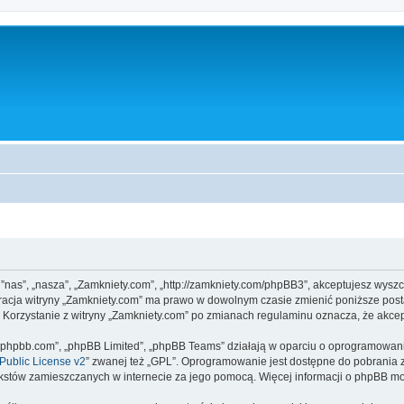
, ”nas”, „nasza”, „Zamkniety.com”, „http://zamkniety.com/phpBB3”, akceptujesz wysz
stracja witryny „Zamkniety.com” ma prawo w dowolnym czasie zmienić poniższe post
. Korzystanie z witryny „Zamkniety.com” po zmianach regulaminu oznacza, że akc
www.phpbb.com”, „phpBB Limited”, „phpBB Teams” działają w oparciu o oprogramowan
ublic License v2
” zwanej też „GPL”. Oprogramowanie jest dostępne do pobrania 
ą tekstów zamieszczanych w internecie za jego pomocą. Więcej informacji o phpBB m