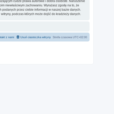
zającym cudze prawa autorskie i dobra osobiste. Naruszenie
twoim niewłaściwym zachowaniu. Wyrażasz zgodę na to, że
h podanych przez ciebie informacji w naszej bazie danych.
 witryny, podczas których może dojść do kradzieży danych.
takt z nami
Usuń ciasteczka witryny
Strefa czasowa
UTC+02:00