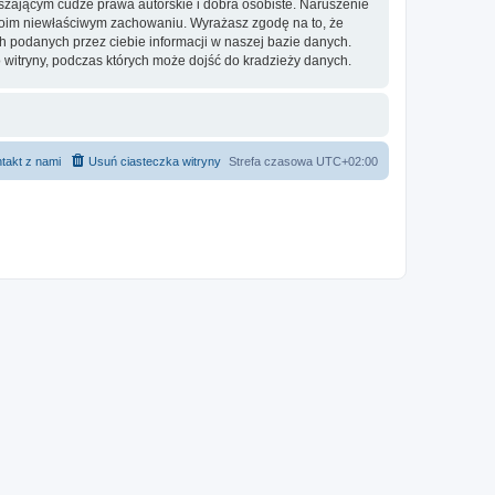
zającym cudze prawa autorskie i dobra osobiste. Naruszenie
twoim niewłaściwym zachowaniu. Wyrażasz zgodę na to, że
h podanych przez ciebie informacji w naszej bazie danych.
 witryny, podczas których może dojść do kradzieży danych.
takt z nami
Usuń ciasteczka witryny
Strefa czasowa
UTC+02:00