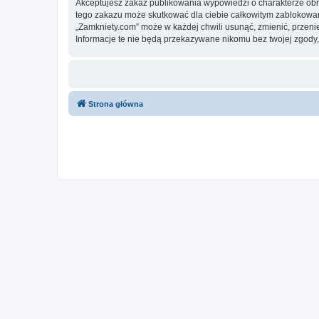
Akceptujesz zakaz publikowania wypowiedzi o charakterze obr
tego zakazu może skutkować dla ciebie całkowitym zablokowan
„Zamkniety.com” może w każdej chwili usunąć, zmienić, przeni
Informacje te nie będą przekazywane nikomu bez twojej zgody,
Strona główna