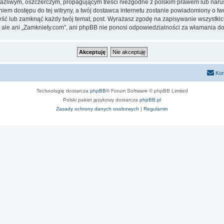
aźliwym, oszczerczym, propagującym treści niezgodne z polskim prawem lub narus
iem dostępu do tej witryny, a twój dostawca internetu zostanie powiadomiony o 
eść lub zamknąć każdy twój temat, post. Wyrażasz zgodę na zapisywanie wszystkic
 ale ani „Zamkniety.com”, ani phpBB nie ponosi odpowiedzialności za włamania do
Kon
Technologię dostarcza
phpBB
® Forum Software © phpBB Limited
Polski pakiet językowy dostarcza
phpBB.pl
Zasady ochrony danych osobowych
|
Regulamin