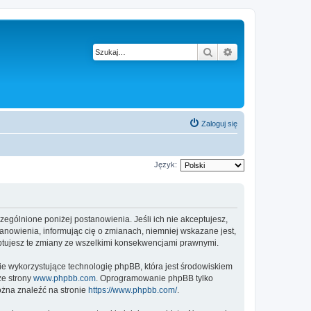
Szukaj
Wyszukiwanie z
Zaloguj się
Język:
czególnione poniżej postanowienia. Jeśli ich nie akceptujesz,
anowienia, informując cię o zmianach, niemniej wskazane jest,
eptujesz te zmiany ze wszelkimi konsekwencjami prawnymi.
ie wykorzystujące technologię phpBB, która jest środowiskiem
ze strony
www.phpbb.com
. Oprogramowanie phpBB tylko
ożna znaleźć na stronie
https://www.phpbb.com/
.