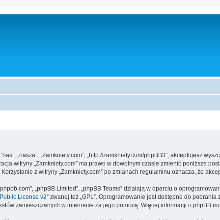
, ”nas”, „nasza”, „Zamkniety.com”, „http://zamkniety.com/phpBB3”, akceptujesz wysz
stracja witryny „Zamkniety.com” ma prawo w dowolnym czasie zmienić poniższe post
. Korzystanie z witryny „Zamkniety.com” po zmianach regulaminu oznacza, że akc
www.phpbb.com”, „phpBB Limited”, „phpBB Teams” działają w oparciu o oprogramowan
ublic License v2
” zwanej też „GPL”. Oprogramowanie jest dostępne do pobrania 
ą tekstów zamieszczanych w internecie za jego pomocą. Więcej informacji o phpBB m