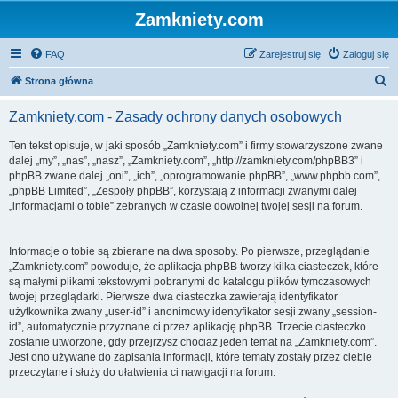
Zamkniety.com
FAQ
Zarejestruj się
Zaloguj się
S
Strona główna
z
Zamkniety.com - Zasady ochrony danych osobowych
u
k
Ten tekst opisuje, w jaki sposób „Zamkniety.com” i firmy stowarzyszone zwane
dalej „my”, „nas”, „nasz”, „Zamkniety.com”, „http://zamkniety.com/phpBB3” i
a
phpBB zwane dalej „oni”, „ich”, „oprogramowanie phpBB”, „www.phpbb.com”,
j
„phpBB Limited”, „Zespoły phpBB”, korzystają z informacji zwanymi dalej
„informacjami o tobie” zebranych w czasie dowolnej twojej sesji na forum.
Informacje o tobie są zbierane na dwa sposoby. Po pierwsze, przeglądanie
„Zamkniety.com” powoduje, że aplikacja phpBB tworzy kilka ciasteczek, które
są małymi plikami tekstowymi pobranymi do katalogu plików tymczasowych
twojej przeglądarki. Pierwsze dwa ciasteczka zawierają identyfikator
użytkownika zwany „user-id” i anonimowy identyfikator sesji zwany „session-
id”, automatycznie przyznane ci przez aplikację phpBB. Trzecie ciasteczko
zostanie utworzone, gdy przejrzysz chociaż jeden temat na „Zamkniety.com”.
Jest ono używane do zapisania informacji, które tematy zostały przez ciebie
przeczytane i służy do ułatwienia ci nawigacji na forum.