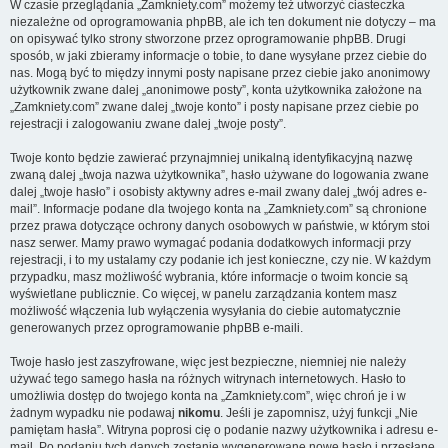
W czasie przeglądania „Zamkniety.com” możemy też utworzyć ciasteczka
niezależne od oprogramowania phpBB, ale ich ten dokument nie dotyczy – ma
on opisywać tylko strony stworzone przez oprogramowanie phpBB. Drugi
sposób, w jaki zbieramy informacje o tobie, to dane wysyłane przez ciebie do
nas. Mogą być to między innymi posty napisane przez ciebie jako anonimowy
użytkownik zwane dalej „anonimowe posty”, konta użytkownika założone na
„Zamkniety.com” zwane dalej „twoje konto” i posty napisane przez ciebie po
rejestracji i zalogowaniu zwane dalej „twoje posty”.
Twoje konto będzie zawierać przynajmniej unikalną identyfikacyjną nazwę
zwaną dalej „twoja nazwa użytkownika”, hasło używane do logowania zwane
dalej „twoje hasło” i osobisty aktywny adres e-mail zwany dalej „twój adres e-
mail”. Informacje podane dla twojego konta na „Zamkniety.com” są chronione
przez prawa dotyczące ochrony danych osobowych w państwie, w którym stoi
nasz serwer. Mamy prawo wymagać podania dodatkowych informacji przy
rejestracji, i to my ustalamy czy podanie ich jest konieczne, czy nie. W każdym
przypadku, masz możliwość wybrania, które informacje o twoim koncie są
wyświetlane publicznie. Co więcej, w panelu zarządzania kontem masz
możliwość włączenia lub wyłączenia wysyłania do ciebie automatycznie
generowanych przez oprogramowanie phpBB e-maili.
Twoje hasło jest zaszyfrowane, więc jest bezpieczne, niemniej nie należy
używać tego samego hasła na różnych witrynach internetowych. Hasło to
umożliwia dostęp do twojego konta na „Zamkniety.com”, więc chroń je i w
żadnym wypadku nie podawaj
nikomu
. Jeśli je zapomnisz, użyj funkcji „Nie
pamiętam hasła”. Witryna poprosi cię o podanie nazwy użytkownika i adresu e-
mail. Po podaniu tych danych zostanie wygenerowane nowe hasło i przesłane