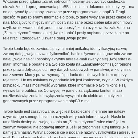
W czasie przeglądania „Zamkniety.com” możemy też utworzyć ciasteczka
niezależne od oprogramowania phpBB, ale ich ten dokument nie dotyczy – ma
on opisywać tylko strony stworzone przez oprogramowanie phpBB. Drugi
sposób, w jaki zbieramy informacje o tobie, to dane wysyłane przez ciebie do
nas. Mogą być to między innymi posty napisane przez ciebie jako anonimowy
użytkownik zwane dalej „anonimowe posty”, konta użytkownika założone na
„Zamkniety.com” zwane dalej „twoje konto” i posty napisane przez ciebie po
rejestracji i zalogowaniu zwane dalej „twoje posty”.
Twoje konto będzie zawierać przynajmniej unikalną identyfikacyjną nazwę
zwaną dalej „twoja nazwa użytkownika”, hasło używane do logowania zwane
dalej „twoje hasło” i osobisty aktywny adres e-mail zwany dalej „twój adres e-
mail”. Informacje podane dla twojego konta na „Zamkniety.com” są chronione
przez prawa dotyczące ochrony danych osobowych w państwie, w którym stoi
nasz serwer. Mamy prawo wymagać podania dodatkowych informacji przy
rejestracji, i to my ustalamy czy podanie ich jest konieczne, czy nie. W każdym
przypadku, masz możliwość wybrania, które informacje o twoim koncie są
wyświetlane publicznie. Co więcej, w panelu zarządzania kontem masz
możliwość włączenia lub wyłączenia wysyłania do ciebie automatycznie
generowanych przez oprogramowanie phpBB e-maili.
Twoje hasło jest zaszyfrowane, więc jest bezpieczne, niemniej nie należy
używać tego samego hasła na różnych witrynach internetowych. Hasło to
umożliwia dostęp do twojego konta na „Zamkniety.com”, więc chroń je i w
żadnym wypadku nie podawaj
nikomu
. Jeśli je zapomnisz, użyj funkcji „Nie
pamiętam hasła”. Witryna poprosi cię o podanie nazwy użytkownika i adresu e-
mail. Po podaniu tych danych zostanie wygenerowane nowe hasło i przesłane