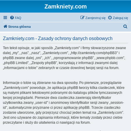
Zamkniety.com
FAQ
Zarejestruj się
Zaloguj się
S
Strona główna
z
Zamkniety.com - Zasady ochrony danych osobowych
u
k
Ten tekst opisuje, w jaki sposób „Zamkniety.com” i firmy stowarzyszone zwane
dalej „my”, „nas”, „nasz”, „Zamkniety.com”, „http://zamkniety.com/phpBB3” i
a
phpBB zwane dalej „oni”, „ich”, „oprogramowanie phpBB”, „www.phpbb.com”,
j
„phpBB Limited”, „Zespoły phpBB”, korzystają z informacji zwanymi dalej
„informacjami o tobie” zebranych w czasie dowolnej twojej sesji na forum.
Informacje o tobie są zbierane na dwa sposoby. Po pierwsze, przeglądanie
„Zamkniety.com” powoduje, że aplikacja phpBB tworzy kilka ciasteczek, które
są małymi plikami tekstowymi pobranymi do katalogu plików tymczasowych
twojej przeglądarki. Pierwsze dwa ciasteczka zawierają identyfikator
użytkownika zwany „user-id” i anonimowy identyfikator sesji zwany „session-
id”, automatycznie przyznane ci przez aplikację phpBB. Trzecie ciasteczko
zostanie utworzone, gdy przejrzysz chociaż jeden temat na „Zamkniety.com”.
Jest ono używane do zapisania informacji, które tematy zostały przez ciebie
przeczytane i służy do ułatwienia ci nawigacji na forum.