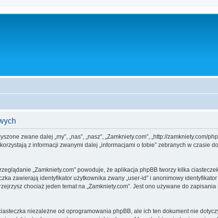
owych
rzyszone zwane dalej „my”, „nas”, „nasz”, „Zamkniety.com”, „http://zamkniety.com/p
rzystają z informacji zwanymi dalej „informacjami o tobie” zebranych w czasie dow
przeglądanie „Zamkniety.com” powoduje, że aplikacja phpBB tworzy kilka ciastecze
zka zawierają identyfikator użytkownika zwany „user-id” i anonimowy identyfikator
zejrzysz chociaż jeden temat na „Zamkniety.com”. Jest ono używane do zapisania inf
iasteczka niezależne od oprogramowania phpBB, ale ich ten dokument nie dotyczy