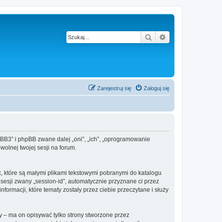
Szukaj
Wyszukiwanie z
Zarejestruj się
Zaloguj się
hpBB3” i phpBB zwane dalej „oni”, „ich”, „oprogramowanie
olnej twojej sesji na forum.
k, które są małymi plikami tekstowymi pobranymi do katalogu
 sesji zwany „session-id”, automatycznie przyznane ci przez
ormacji, które tematy zostały przez ciebie przeczytane i służy
 – ma on opisywać tylko strony stworzone przez