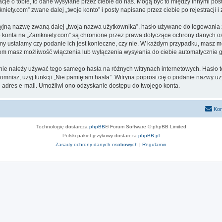
cje o tobie, to dane wysyłane przez ciebie do nas. Mogą być to między innymi po
ety.com” zwane dalej „twoje konto” i posty napisane przez ciebie po rejestracji i
cyjną nazwę zwaną dalej „twoja nazwa użytkownika”, hasło używane do logowania zw
ego konta na „Zamkniety.com” są chronione przez prawa dotyczące ochrony danych 
 my ustalamy czy podanie ich jest konieczne, czy nie. W każdym przypadku, masz m
ntem masz możliwość włączenia lub wyłączenia wysyłania do ciebie automatyczni
j nie należy używać tego samego hasła na różnych witrynach internetowych. Hasło 
apomnisz, użyj funkcji „Nie pamiętam hasła”. Witryna poprosi cię o podanie nazwy u
adres e-mail. Umożliwi ono odzyskanie dostępu do twojego konta.
Kon
Technologię dostarcza
phpBB
® Forum Software © phpBB Limited
Polski pakiet językowy dostarcza
phpBB.pl
Zasady ochrony danych osobowych
|
Regulamin