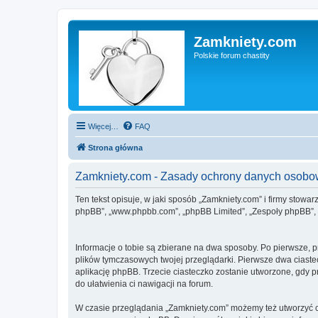
Zamkniety.com
Polskie forum chastity
Więcej…
FAQ
Strona główna
Zamkniety.com - Zasady ochrony danych osob
Ten tekst opisuje, w jaki sposób „Zamkniety.com” i firmy stowa
phpBB”, „www.phpbb.com”, „phpBB Limited”, „Zespoły phpBB”, ko
Informacje o tobie są zbierane na dwa sposoby. Po pierwsze, 
plików tymczasowych twojej przeglądarki. Pierwsze dwa ciastec
aplikację phpBB. Trzecie ciasteczko zostanie utworzone, gdy pr
do ułatwienia ci nawigacji na forum.
W czasie przeglądania „Zamkniety.com” możemy też utworzyć c