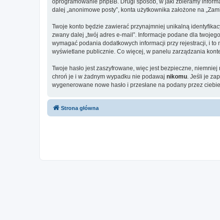
oprogramowanie phpBB. Drugi sposób, w jaki zbieramy informa
dalej „anonimowe posty”, konta użytkownika założone na „Zamkni
Twoje konto będzie zawierać przynajmniej unikalną identyfika
zwany dalej „twój adres e-mail”. Informacje podane dla twoj
wymagać podania dodatkowych informacji przy rejestracji, i to
wyświetlane publicznie. Co więcej, w panelu zarządzania ko
Twoje hasło jest zaszyfrowane, więc jest bezpieczne, niemnie
chroń je i w żadnym wypadku nie podawaj
nikomu
. Jeśli je z
wygenerowane nowe hasło i przesłane na podany przez ciebie 
Strona główna