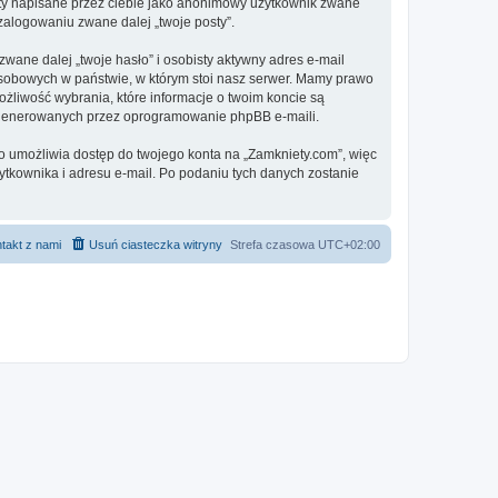
sty napisane przez ciebie jako anonimowy użytkownik zwane
 zalogowaniu zwane dalej „twoje posty”.
ane dalej „twoje hasło” i osobisty aktywny adres e-mail
osobowych w państwie, w którym stoi nasz serwer. Mamy prawo
ożliwość wybrania, które informacje o twoim koncie są
e generowanych przez oprogramowanie phpBB e-maili.
to umożliwia dostęp do twojego konta na „Zamkniety.com”, więc
żytkownika i adresu e-mail. Po podaniu tych danych zostanie
takt z nami
Usuń ciasteczka witryny
Strefa czasowa
UTC+02:00