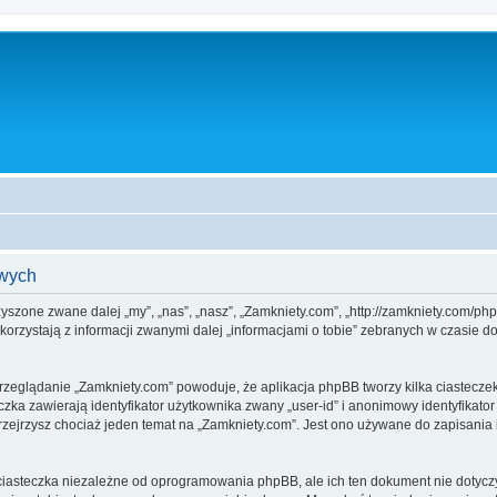
owych
rzyszone zwane dalej „my”, „nas”, „nasz”, „Zamkniety.com”, „http://zamkniety.com/p
rzystają z informacji zwanymi dalej „informacjami o tobie” zebranych w czasie dow
przeglądanie „Zamkniety.com” powoduje, że aplikacja phpBB tworzy kilka ciastecze
zka zawierają identyfikator użytkownika zwany „user-id” i anonimowy identyfikator
zejrzysz chociaż jeden temat na „Zamkniety.com”. Jest ono używane do zapisania inf
iasteczka niezależne od oprogramowania phpBB, ale ich ten dokument nie dotyczy