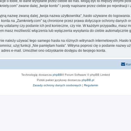
cje o tobie, to dane wysyłane przez ciebie do nas. Mogą być to między innymi po
ety.com” zwane dalej „twoje konto” i posty napisane przez ciebie po rejestracji i
cyjną nazwę zwaną dalej „twoja nazwa użytkownika”, hasło używane do logowania zw
ego konta na „Zamkniety.com” są chronione przez prawa dotyczące ochrony danych 
 my ustalamy czy podanie ich jest konieczne, czy nie. W każdym przypadku, masz m
ntem masz możliwość włączenia lub wyłączenia wysyłania do ciebie automatyczni
j nie należy używać tego samego hasła na różnych witrynach internetowych. Hasło 
apomnisz, użyj funkcji „Nie pamiętam hasła”. Witryna poprosi cię o podanie nazwy u
adres e-mail. Umożliwi ono odzyskanie dostępu do twojego konta.
Kon
Technologię dostarcza
phpBB
® Forum Software © phpBB Limited
Polski pakiet językowy dostarcza
phpBB.pl
Zasady ochrony danych osobowych
|
Regulamin