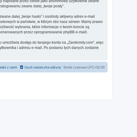
sty napisane przez ciebie jako anonimowy użytkownik zwane
 zalogowaniu zwane dalej „twoje posty”.
ane dalej „twoje hasło” i osobisty aktywny adres e-mail
osobowych w państwie, w którym stoi nasz serwer. Mamy prawo
ożliwość wybrania, które informacje o twoim koncie są
e generowanych przez oprogramowanie phpBB e-maili.
to umożliwia dostęp do twojego konta na „Zamkniety.com”, więc
żytkownika i adresu e-mail. Po podaniu tych danych zostanie
takt z nami
Usuń ciasteczka witryny
Strefa czasowa
UTC+02:00