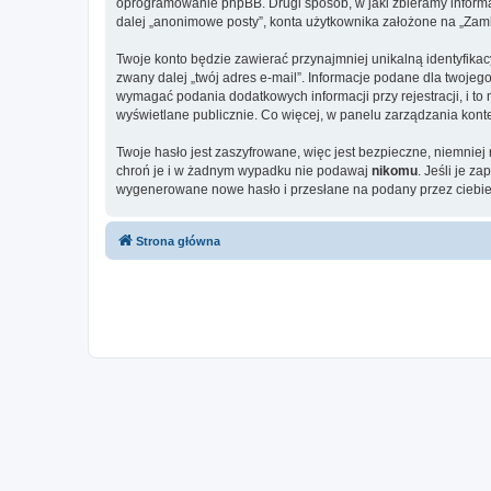
oprogramowanie phpBB. Drugi sposób, w jaki zbieramy informa
dalej „anonimowe posty”, konta użytkownika założone na „Zamkni
Twoje konto będzie zawierać przynajmniej unikalną identyfika
zwany dalej „twój adres e-mail”. Informacje podane dla twoj
wymagać podania dodatkowych informacji przy rejestracji, i to
wyświetlane publicznie. Co więcej, w panelu zarządzania ko
Twoje hasło jest zaszyfrowane, więc jest bezpieczne, niemnie
chroń je i w żadnym wypadku nie podawaj
nikomu
. Jeśli je z
wygenerowane nowe hasło i przesłane na podany przez ciebie 
Strona główna