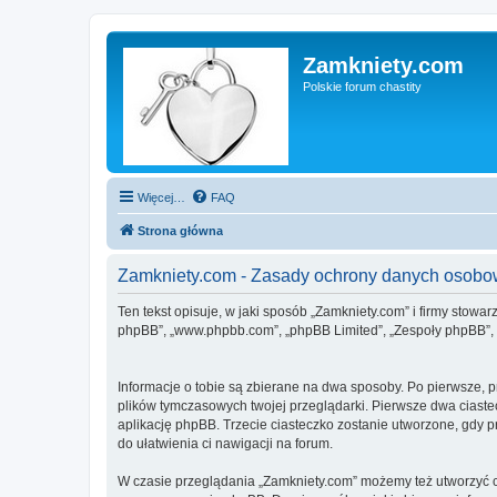
Zamkniety.com
Polskie forum chastity
Więcej…
FAQ
Strona główna
Zamkniety.com - Zasady ochrony danych osob
Ten tekst opisuje, w jaki sposób „Zamkniety.com” i firmy stowa
phpBB”, „www.phpbb.com”, „phpBB Limited”, „Zespoły phpBB”, ko
Informacje o tobie są zbierane na dwa sposoby. Po pierwsze, 
plików tymczasowych twojej przeglądarki. Pierwsze dwa ciastec
aplikację phpBB. Trzecie ciasteczko zostanie utworzone, gdy pr
do ułatwienia ci nawigacji na forum.
W czasie przeglądania „Zamkniety.com” możemy też utworzyć c