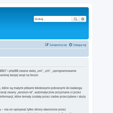
Szukaj
Wyszukiwanie z
Zarejestruj się
Zaloguj się
hpBB3” i phpBB zwane dalej „oni”, „ich”, „oprogramowanie
olnej twojej sesji na forum.
k, które są małymi plikami tekstowymi pobranymi do katalogu
 sesji zwany „session-id”, automatycznie przyznane ci przez
ormacji, które tematy zostały przez ciebie przeczytane i służy
 – ma on opisywać tylko strony stworzone przez