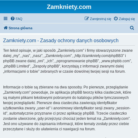
Zamkniety.com
FAQ
Zarejestruj się
Zaloguj się
S
Strona główna
z
Zamkniety.com - Zasady ochrony danych osobowych
u
k
Ten tekst opisuje, w jaki sposób „Zamkniety.com” i firmy stowarzyszone zwane
dalej „my”, „nas”, „nasz”, „Zamkniety.com”, „http://zamkniety.com/phpBB3” i
a
phpBB zwane dalej „oni”, „ich”, „oprogramowanie phpBB”, „www.phpbb.com”,
j
„phpBB Limited”, „Zespoły phpBB”, korzystają z informacji zwanymi dalej
„informacjami o tobie” zebranych w czasie dowolnej twojej sesji na forum.
Informacje o tobie są zbierane na dwa sposoby. Po pierwsze, przeglądanie
„Zamkniety.com” powoduje, że aplikacja phpBB tworzy kilka ciasteczek, które
są małymi plikami tekstowymi pobranymi do katalogu plików tymczasowych
twojej przeglądarki. Pierwsze dwa ciasteczka zawierają identyfikator
użytkownika zwany „user-id” i anonimowy identyfikator sesji zwany „session-
id”, automatycznie przyznane ci przez aplikację phpBB. Trzecie ciasteczko
zostanie utworzone, gdy przejrzysz chociaż jeden temat na „Zamkniety.com”.
Jest ono używane do zapisania informacji, które tematy zostały przez ciebie
przeczytane i służy do ułatwienia ci nawigacji na forum.