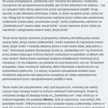
W czasie przeglądania „Zamkniety.com” możemy też utworzyć ciasteczka
niezależne od oprogramowania phpBB, ale ich ten dokument nie dotyczy – ma
on opisywać tylko strony stworzone przez oprogramowanie phpBB. Drugi
sposób, w jaki zbieramy informacje o tobie, to dane wysyłane przez ciebie do
nas. Mogą być to między innymi posty napisane przez ciebie jako anonimowy
użytkownik zwane dalej „anonimowe posty”, konta użytkownika założone na
„Zamkniety.com” zwane dalej „twoje konto” i posty napisane przez ciebie po
rejestracji i zalogowaniu zwane dalej „twoje posty”.
Twoje konto będzie zawierać przynajmniej unikalną identyfikacyjną nazwę
zwaną dalej „twoja nazwa użytkownika”, hasło używane do logowania zwane
dalej „twoje hasło” i osobisty aktywny adres e-mail zwany dalej „twój adres e-
mail”. Informacje podane dla twojego konta na „Zamkniety.com” są chronione
przez prawa dotyczące ochrony danych osobowych w państwie, w którym stoi
nasz serwer. Mamy prawo wymagać podania dodatkowych informacji przy
rejestracji, i to my ustalamy czy podanie ich jest konieczne, czy nie. W każdym
przypadku, masz możliwość wybrania, które informacje o twoim koncie są
wyświetlane publicznie. Co więcej, w panelu zarządzania kontem masz
możliwość włączenia lub wyłączenia wysyłania do ciebie automatycznie
generowanych przez oprogramowanie phpBB e-maili.
Twoje hasło jest zaszyfrowane, więc jest bezpieczne, niemniej nie należy
używać tego samego hasła na różnych witrynach internetowych. Hasło to
umożliwia dostęp do twojego konta na „Zamkniety.com”, więc chroń je i w
żadnym wypadku nie podawaj
nikomu
. Jeśli je zapomnisz, użyj funkcji „Nie
pamiętam hasła”. Witryna poprosi cię o podanie nazwy użytkownika i adresu e-
mail. Po podaniu tych danych zostanie wygenerowane nowe hasło i przesłane