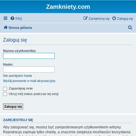
Zamkniety.com
FAQ
Zarejestruj się
Zaloguj się
S
Strona główna
z
Zaloguj się
u
k
Nazwa użytkownika:
a
j
Hasło:
Nie pamiętam hasła
Wyślij ponownie e-mail aktywacyjny
Zapamiętaj mnie
Ukryj mój status podczas tej sesji
ZAREJESTRUJ SIĘ
Aby zalogować się, musisz być zarejestrowanym użytkownikiem witryny.
Rejestracja zajmuje tylko chwilę, a znacznie zwiększa możliwości korzystania