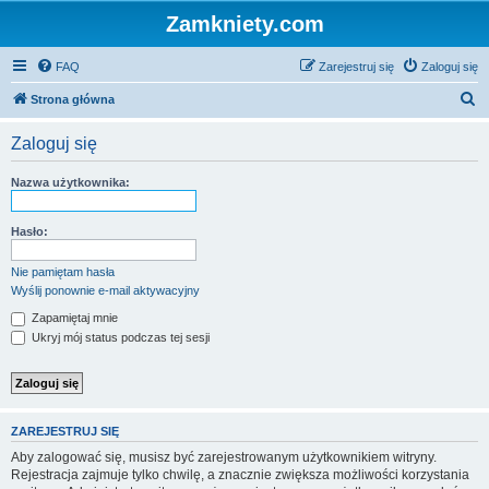
Zamkniety.com
FAQ
Zarejestruj się
Zaloguj się
S
Strona główna
z
Zaloguj się
u
k
Nazwa użytkownika:
a
j
Hasło:
Nie pamiętam hasła
Wyślij ponownie e-mail aktywacyjny
Zapamiętaj mnie
Ukryj mój status podczas tej sesji
ZAREJESTRUJ SIĘ
Aby zalogować się, musisz być zarejestrowanym użytkownikiem witryny.
Rejestracja zajmuje tylko chwilę, a znacznie zwiększa możliwości korzystania