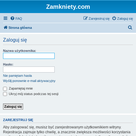
Zamkniety.com
FAQ
Zarejestruj się
Zaloguj się
S
Strona główna
z
Zaloguj się
u
k
Nazwa użytkownika:
a
j
Hasło:
Nie pamiętam hasła
Wyślij ponownie e-mail aktywacyjny
Zapamiętaj mnie
Ukryj mój status podczas tej sesji
ZAREJESTRUJ SIĘ
Aby zalogować się, musisz być zarejestrowanym użytkownikiem witryny.
Rejestracja zajmuje tylko chwilę, a znacznie zwiększa możliwości korzystania