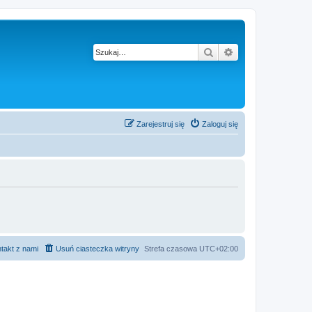
Szukaj
Wyszukiwanie z
Zarejestruj się
Zaloguj się
takt z nami
Usuń ciasteczka witryny
Strefa czasowa
UTC+02:00