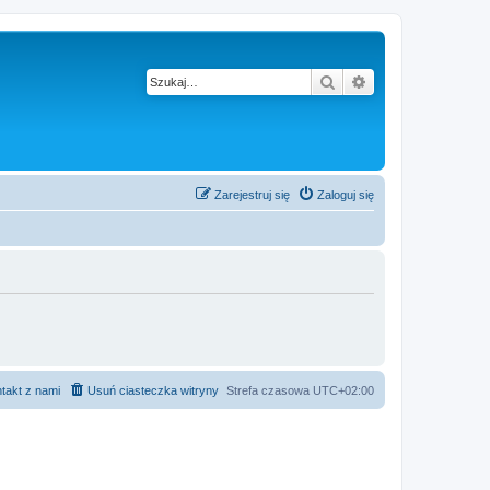
Szukaj
Wyszukiwanie z
Zarejestruj się
Zaloguj się
takt z nami
Usuń ciasteczka witryny
Strefa czasowa
UTC+02:00