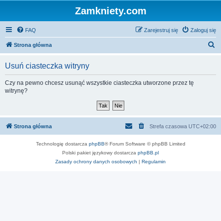
Zamkniety.com
FAQ
Zarejestruj się
Zaloguj się
S
Strona główna
z
Usuń ciasteczka witryny
u
k
Czy na pewno chcesz usunąć wszystkie ciasteczka utworzone przez tę
witrynę?
a
j
Strona główna
Strefa czasowa
UTC+02:00
Technologię dostarcza
phpBB
® Forum Software © phpBB Limited
Polski pakiet językowy dostarcza
phpBB.pl
Zasady ochrony danych osobowych
|
Regulamin