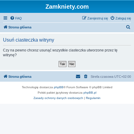
Zamkniety.com
FAQ
Zarejestruj się
Zaloguj się
S
Strona główna
z
Usuń ciasteczka witryny
u
k
Czy na pewno chcesz usunąć wszystkie ciasteczka utworzone przez tę
witrynę?
a
j
Strona główna
Strefa czasowa
UTC+02:00
Technologię dostarcza
phpBB
® Forum Software © phpBB Limited
Polski pakiet językowy dostarcza
phpBB.pl
Zasady ochrony danych osobowych
|
Regulamin