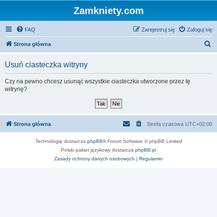
Zamkniety.com
FAQ
Zarejestruj się
Zaloguj się
S
Strona główna
z
Usuń ciasteczka witryny
u
k
Czy na pewno chcesz usunąć wszystkie ciasteczka utworzone przez tę
witrynę?
a
j
Strona główna
Strefa czasowa
UTC+02:00
Technologię dostarcza
phpBB
® Forum Software © phpBB Limited
Polski pakiet językowy dostarcza
phpBB.pl
Zasady ochrony danych osobowych
|
Regulamin