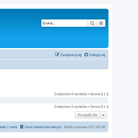
Szukaj
Wyszukiwanie z
Zarejestruj się
Zaloguj się
Znaleziono 0 wyników • Strona
1
z
1
Znaleziono 0 wyników • Strona
1
z
1
Przejdź do
takt z nami
Usuń ciasteczka witryny
Strefa czasowa
UTC+02:00