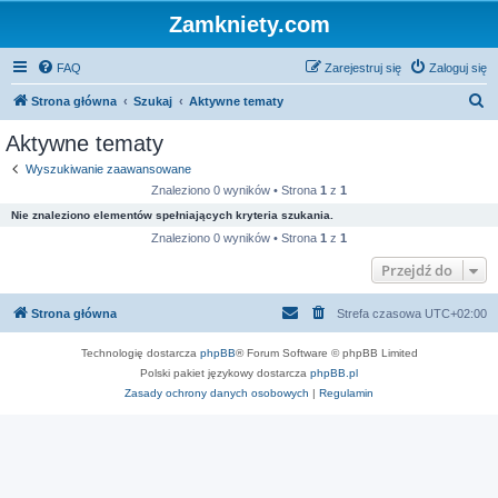
Zamkniety.com
FAQ
Zarejestruj się
Zaloguj się
S
Strona główna
Szukaj
Aktywne tematy
z
Aktywne tematy
u
Wyszukiwanie zaawansowane
k
Znaleziono 0 wyników • Strona
1
z
1
a
Nie znaleziono elementów spełniających kryteria szukania.
j
Znaleziono 0 wyników • Strona
1
z
1
Przejdź do
Strona główna
Strefa czasowa
UTC+02:00
Technologię dostarcza
phpBB
® Forum Software © phpBB Limited
Polski pakiet językowy dostarcza
phpBB.pl
Zasady ochrony danych osobowych
|
Regulamin