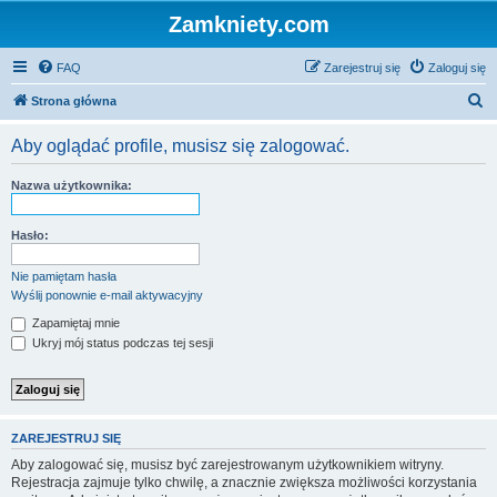
Zamkniety.com
FAQ
Zarejestruj się
Zaloguj się
S
Strona główna
z
Aby oglądać profile, musisz się zalogować.
u
k
Nazwa użytkownika:
a
j
Hasło:
Nie pamiętam hasła
Wyślij ponownie e-mail aktywacyjny
Zapamiętaj mnie
Ukryj mój status podczas tej sesji
ZAREJESTRUJ SIĘ
Aby zalogować się, musisz być zarejestrowanym użytkownikiem witryny.
Rejestracja zajmuje tylko chwilę, a znacznie zwiększa możliwości korzystania