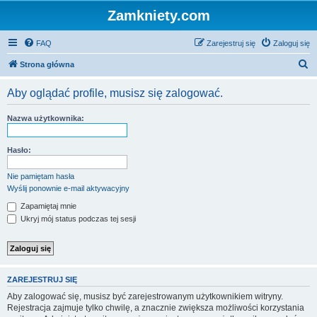
Zamkniety.com
FAQ
Zarejestruj się
Zaloguj się
S
Strona główna
z
Aby oglądać profile, musisz się zalogować.
u
k
Nazwa użytkownika:
a
j
Hasło:
Nie pamiętam hasła
Wyślij ponownie e-mail aktywacyjny
Zapamiętaj mnie
Ukryj mój status podczas tej sesji
ZAREJESTRUJ SIĘ
Aby zalogować się, musisz być zarejestrowanym użytkownikiem witryny.
Rejestracja zajmuje tylko chwilę, a znacznie zwiększa możliwości korzystania