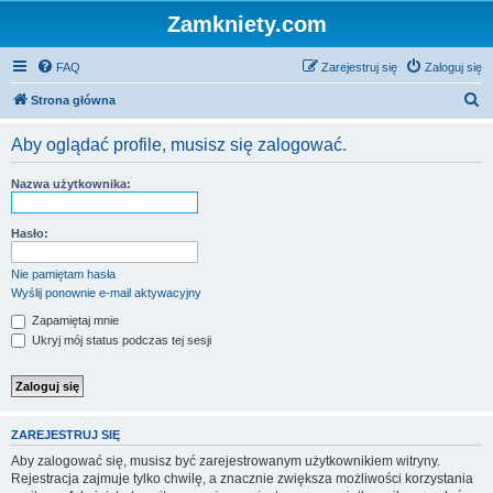
Zamkniety.com
FAQ
Zarejestruj się
Zaloguj się
S
Strona główna
z
Aby oglądać profile, musisz się zalogować.
u
k
Nazwa użytkownika:
a
j
Hasło:
Nie pamiętam hasła
Wyślij ponownie e-mail aktywacyjny
Zapamiętaj mnie
Ukryj mój status podczas tej sesji
ZAREJESTRUJ SIĘ
Aby zalogować się, musisz być zarejestrowanym użytkownikiem witryny.
Rejestracja zajmuje tylko chwilę, a znacznie zwiększa możliwości korzystania