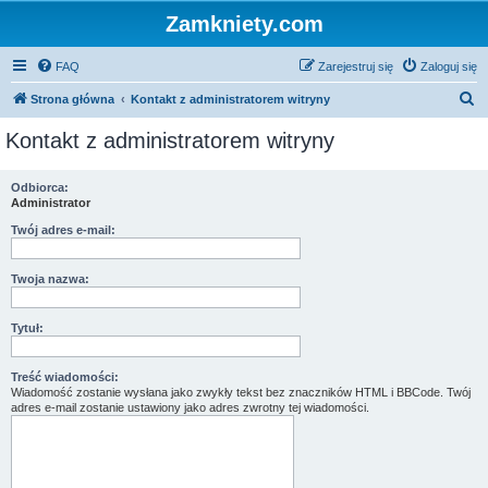
Zamkniety.com
FAQ
Zarejestruj się
Zaloguj się
S
Strona główna
Kontakt z administratorem witryny
z
Kontakt z administratorem witryny
u
k
Odbiorca:
Administrator
a
j
Twój adres e-mail:
Twoja nazwa:
Tytuł:
Treść wiadomości:
Wiadomość zostanie wysłana jako zwykły tekst bez znaczników HTML i BBCode. Twój
adres e-mail zostanie ustawiony jako adres zwrotny tej wiadomości.