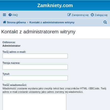
Zamkniety.com
FAQ
Zarejestruj się
Zaloguj się
S
Strona główna
Kontakt z administratorem witryny
z
Kontakt z administratorem witryny
u
k
Odbiorca:
Administrator
a
j
Twój adres e-mail:
Twoja nazwa:
Tytuł:
Treść wiadomości:
Wiadomość zostanie wysłana jako zwykły tekst bez znaczników HTML i BBCode. Twój
adres e-mail zostanie ustawiony jako adres zwrotny tej wiadomości.