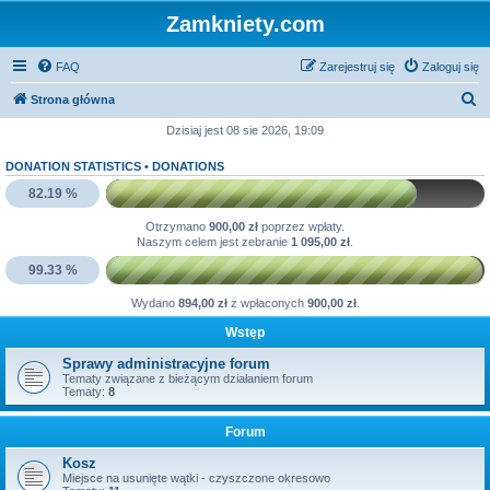
Zamkniety.com
FAQ
Zarejestruj się
Zaloguj się
S
Strona główna
z
Dzisiaj jest 08 sie 2026, 19:09
u
DONATION STATISTICS •
DONATIONS
k
82.19 %
a
Otrzymano
900,00 zł
poprzez wpłaty.
j
Naszym celem jest zebranie
1 095,00 zł
.
99.33 %
Wydano
894,00 zł
z wpłaconych
900,00 zł
.
Wstęp
Sprawy administracyjne forum
Tematy związane z bieżącym działaniem forum
Tematy:
8
Forum
Kosz
Miejsce na usunięte wątki - czyszczone okresowo