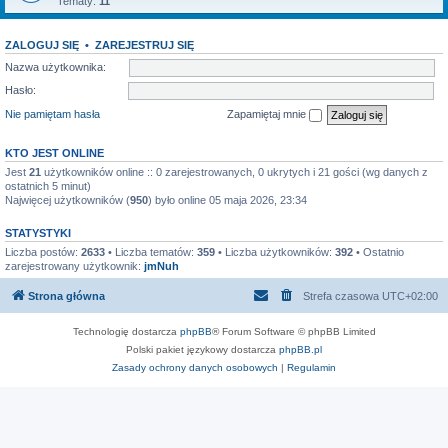
Tematy:
11
ZALOGUJ SIĘ
•
ZAREJESTRUJ SIĘ
Nazwa użytkownika:
Hasło:
Nie pamiętam hasła
Zapamiętaj mnie
KTO JEST ONLINE
Jest
21
użytkowników online :: 0 zarejestrowanych, 0 ukrytych i 21 gości (wg danych z
ostatnich 5 minut)
Najwięcej użytkowników (
950
) było online 05 maja 2026, 23:34
STATYSTYKI
Liczba postów:
2633
• Liczba tematów:
359
• Liczba użytkowników:
392
• Ostatnio
zarejestrowany użytkownik:
jmNuh
Strona główna
Strefa czasowa
UTC+02:00
Technologię dostarcza
phpBB
® Forum Software © phpBB Limited
Polski pakiet językowy dostarcza
phpBB.pl
Zasady ochrony danych osobowych
|
Regulamin