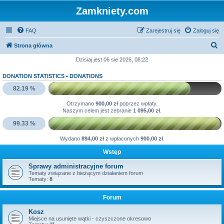
Zamkniety.com
FAQ
Zarejestruj się
Zaloguj się
S
Strona główna
z
Dzisiaj jest 06 sie 2026, 08:22
u
DONATION STATISTICS •
DONATIONS
k
82.19 %
a
Otrzymano
900,00 zł
poprzez wpłaty.
j
Naszym celem jest zebranie
1 095,00 zł
.
99.33 %
Wydano
894,00 zł
z wpłaconych
900,00 zł
.
Wstęp
Sprawy administracyjne forum
Tematy związane z bieżącym działaniem forum
Tematy:
8
Forum
Kosz
Miejsce na usunięte wątki - czyszczone okresowo