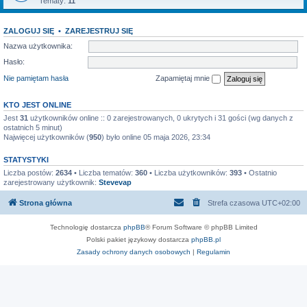
Tematy:
11
ZALOGUJ SIĘ
•
ZAREJESTRUJ SIĘ
Nazwa użytkownika:
Hasło:
Nie pamiętam hasła
Zapamiętaj mnie
KTO JEST ONLINE
Jest
31
użytkowników online :: 0 zarejestrowanych, 0 ukrytych i 31 gości (wg danych z
ostatnich 5 minut)
Najwięcej użytkowników (
950
) było online 05 maja 2026, 23:34
STATYSTYKI
Liczba postów:
2634
• Liczba tematów:
360
• Liczba użytkowników:
393
• Ostatnio
zarejestrowany użytkownik:
Stevevap
Strona główna
Strefa czasowa
UTC+02:00
Technologię dostarcza
phpBB
® Forum Software © phpBB Limited
Polski pakiet językowy dostarcza
phpBB.pl
Zasady ochrony danych osobowych
|
Regulamin