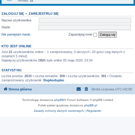
Tematy:
11
ZALOGUJ SIĘ
•
ZAREJESTRUJ SIĘ
Nazwa użytkownika:
Hasło:
Nie pamiętam hasła
Zapamiętaj mnie
KTO JEST ONLINE
Jest
21
użytkowników online :: 1 zarejestrowany, 0 ukrytych i 20 gości (wg danych z
ostatnich 5 minut)
Najwięcej użytkowników (
950
) było online 05 maja 2026, 23:34
STATYSTYKI
Liczba postów:
2633
• Liczba tematów:
359
• Liczba użytkowników:
391
• Ostatnio
zarejestrowany użytkownik:
Dupkodupko
Strona główna
Strefa czasowa
UTC+02:00
Technologię dostarcza
phpBB
® Forum Software © phpBB Limited
Polski pakiet językowy dostarcza
phpBB.pl
Zasady ochrony danych osobowych
|
Regulamin