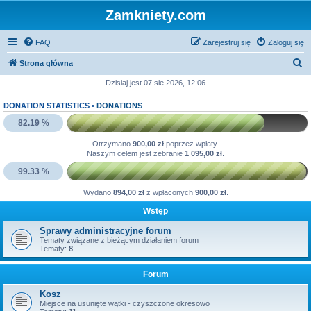
Zamkniety.com
FAQ
Zarejestruj się
Zaloguj się
S
Strona główna
z
Dzisiaj jest 07 sie 2026, 12:06
u
DONATION STATISTICS •
DONATIONS
k
82.19 %
a
Otrzymano
900,00 zł
poprzez wpłaty.
j
Naszym celem jest zebranie
1 095,00 zł
.
99.33 %
Wydano
894,00 zł
z wpłaconych
900,00 zł
.
Wstęp
Sprawy administracyjne forum
Tematy związane z bieżącym działaniem forum
Tematy:
8
Forum
Kosz
Miejsce na usunięte wątki - czyszczone okresowo