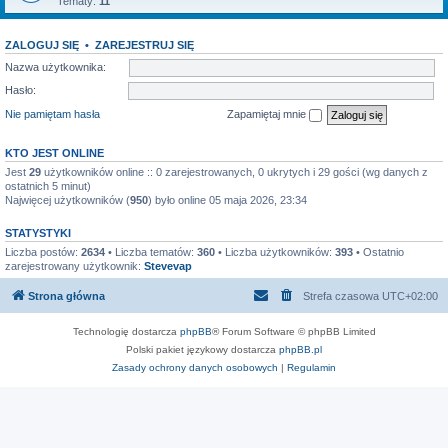
Tematy:
11
ZALOGUJ SIĘ
•
ZAREJESTRUJ SIĘ
Nazwa użytkownika:
Hasło:
Nie pamiętam hasła
Zapamiętaj mnie
KTO JEST ONLINE
Jest
29
użytkowników online :: 0 zarejestrowanych, 0 ukrytych i 29 gości (wg danych z
ostatnich 5 minut)
Najwięcej użytkowników (
950
) było online 05 maja 2026, 23:34
STATYSTYKI
Liczba postów:
2634
• Liczba tematów:
360
• Liczba użytkowników:
393
• Ostatnio
zarejestrowany użytkownik:
Stevevap
Strona główna
Strefa czasowa
UTC+02:00
Technologię dostarcza
phpBB
® Forum Software © phpBB Limited
Polski pakiet językowy dostarcza
phpBB.pl
Zasady ochrony danych osobowych
|
Regulamin