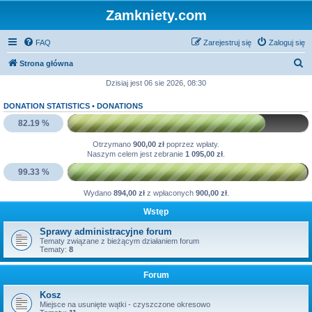
Zamkniety.com
FAQ
Zarejestruj się
Zaloguj się
S
Strona główna
z
Dzisiaj jest 06 sie 2026, 08:30
u
DONATION STATISTICS •
DONATIONS
k
82.19 %
a
Otrzymano
900,00 zł
poprzez wpłaty.
j
Naszym celem jest zebranie
1 095,00 zł
.
99.33 %
Wydano
894,00 zł
z wpłaconych
900,00 zł
.
Wstęp
Sprawy administracyjne forum
Tematy związane z bieżącym działaniem forum
Tematy:
8
Forum
Kosz
Miejsce na usunięte wątki - czyszczone okresowo